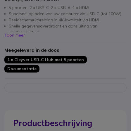
5 poorten: 2 x USB-C, 2 x USB-A, 1 x HDMI
Supersnel opladen van uw computer via USB-C (tot 100W)
Beeldschermuitbreiding in 4K-kwaliteit via HDMI
Snelle gegevensoverdracht en aansluiting van
randapparatuur
Toon meer
Compact formaat, gemakkelijk mee te nemen
CE/ROHS-gecertificeerd
Meegeleverd in de doos
1 x Cleyver USB-C Hub met 5 poorten
Documentatie
Productbeschrijving