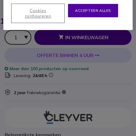
BESPAAR 5,00 €
Cookies
ACCEPTEER ALLES
19,95 €
configureren
14,95 €
ex. BTW
-
18,09 €
incl. BTW
Aantal
IN WINKELWAGEN
OFFERTE BINNEN 4 UUR
Meer dan
100 producten
op voorraad
Levering:
24/48 h
2 jaar
Fabrieksgarantie
Belangrijkste kenmerken