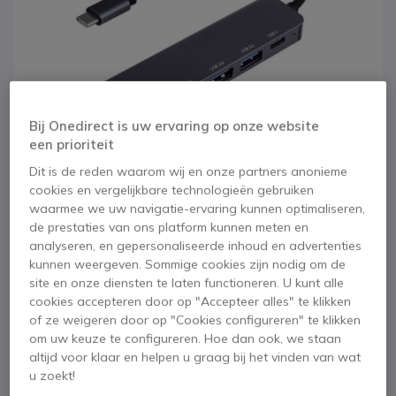
Bij Onedirect is uw ervaring op onze website
een prioriteit
Dit is de reden waarom wij en onze partners anonieme
cookies en vergelijkbare technologieën gebruiken
waarmee we uw navigatie-ervaring kunnen optimaliseren,
de prestaties van ons platform kunnen meten en
analyseren, en gepersonaliseerde inhoud en advertenties
1
2
3
Cleyver Hub USB-C
kunnen weergeven. Sommige cookies zijn nodig om de
Ga naar het begin van de afbeeldingen-gallerij
site en onze diensten te laten functioneren. U kunt alle
met 5 poorten
cookies accepteren door op "Accepteer alles" te klikken
of ze weigeren door op "Cookies configureren" te klikken
om uw keuze te configureren. Hoe dan ook, we staan
SKU ODHUB5 // Referentie fabrikant: ODHUB5
altijd voor klaar en helpen u graag bij het vinden van wat
USB-C Hub met 5 poorten om de connectiviteit
u zoekt!
van je pc te optimaliseren.