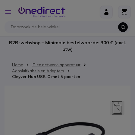
Ga naar de inhoud
Toggle
Nav
B2B-webshop – Minimale bestelwaarde: 300 € (excl.
btw)
Home
IT en netwerk-apparatuur
Aansluitkabels en Adapters
Cleyver Hub USB-C met 5 poorten
Ga naar het einde van de afbeeldingen-gallerij