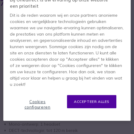
74,95 €
ex. BTW
-
90,69 €
incl. BTW
een prioriteit
Aantal
Dit is de reden waarom wij en onze partners anonieme
IN WINKELWAGEN
cookies en vergelijkbare technologieën gebruiken
waarmee we uw navigatie-ervaring kunnen optimaliseren,
de prestaties van ons platform kunnen meten en
OFFERTE BINNEN 4 UUR
analyseren, en gepersonaliseerde inhoud en advertenties
kunnen weergeven. Sommige cookies zijn nodig om de
73 producten
op voorraad
Levering:
24/48 h
site en onze diensten te laten functioneren. U kunt alle
cookies accepteren door op "Accepteer alles" te klikken
of ze weigeren door op "Cookies configureren" te klikken
2 jaar
Fabrieksgarantie
om uw keuze te configureren. Hoe dan ook, we staan
altijd voor klaar en helpen u graag bij het vinden van wat
u zoekt!
Cookies
ACCEPTEER ALLES
configureren
Belangrijkste kenmerken
Draadloze PC Headset
Mono-ontwerp: 1 headset
DECT-technologie: tot 120 m bereik