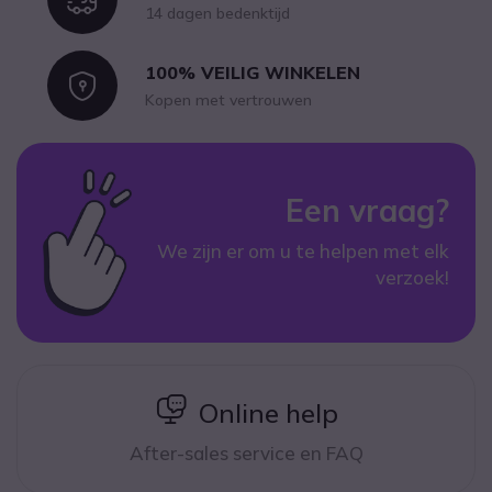
14 dagen bedenktijd
100% VEILIG WINKELEN
Icon
Kopen met vertrouwen
Een vraag?
We zijn er om u te helpen met elk
verzoek!
icon
Online help
After-sales service en FAQ