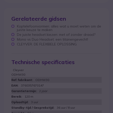
Gerelateerde gidsen
Koptelefoonvormen: alles wat u moet weten om de
juiste keuze te maken
De juiste headset kiezen: met of zonder draad?
Mono vs Duo Headset: een titanengevecht!
CLEYVER. DE FLEXIBELE OPLOSSING
Technische specificaties
Cleyver
ODHW30
ODHW30
3760357670147
2 jaar
120 m
3 uur
36 uur / 8 uur