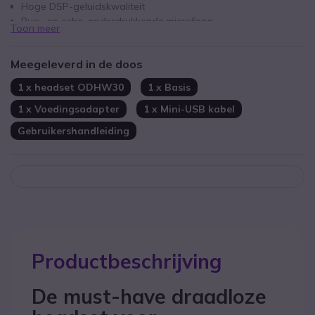
Hoge DSP-geluidskwaliteit
Ruis- en echo-onderdrukkende microfoon
Toon meer
300 mAh lithium-polymeerbatterij: tot 8 uur gesprekstijd
Mini-USB aansluiting
Meegeleverd in de doos
Geoptimaliseerd voor Microsoft Teams en compatibel met alle
softphones
1 x headset ODHW30
1 x Basis
1 x Voedingsadapter
1 x Mini-USB kabel
Gebruikershandleiding
Productbeschrijving
De must-have draadloze