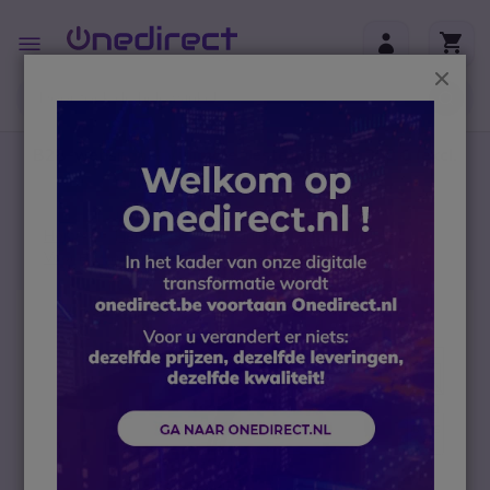
Ga naar de inhoud
Toggle
Nav
Sluit
B2B-webshop – Minimale bestelwaarde: 300 € (excl.
btw)
Home
Headsets
Draadloze headsets
Voor PC en mobiele telefoons
Cleyver ODHW30
Ga naar het einde van de afbeeldingen-gallerij
5-7.5
W