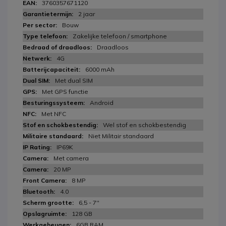
3760357671120
2 jaar
Bouw
Zakelijke telefoon / smartphone
Draadloos
4G
6000 mAh
Met dual SIM
Met GPS functie
Android
Met NFC
Wel stof en schokbestendig
Niet Militair standaard
IP69K
Met camera
20 MP
8 MP
4.0
6,5 - 7''
128 GB
6GB RAM