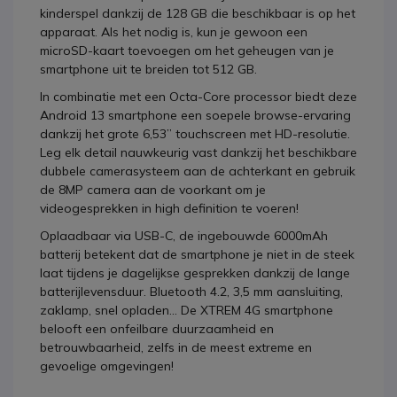
kinderspel dankzij de 128 GB die beschikbaar is op het
apparaat. Als het nodig is, kun je gewoon een
microSD-kaart toevoegen om het geheugen van je
smartphone uit te breiden tot 512 GB.
In combinatie met een Octa-Core processor biedt deze
Android 13 smartphone een soepele browse-ervaring
dankzij het grote 6,53” touchscreen met HD-resolutie.
Leg elk detail nauwkeurig vast dankzij het beschikbare
dubbele camerasysteem aan de achterkant en gebruik
de 8MP camera aan de voorkant om je
videogesprekken in high definition te voeren!
Oplaadbaar via USB-C, de ingebouwde 6000mAh
batterij betekent dat de smartphone je niet in de steek
laat tijdens je dagelijkse gesprekken dankzij de lange
batterijlevensduur. Bluetooth 4.2, 3,5 mm aansluiting,
zaklamp, snel opladen... De XTREM 4G smartphone
belooft een onfeilbare duurzaamheid en
betrouwbaarheid, zelfs in de meest extreme en
gevoelige omgevingen!