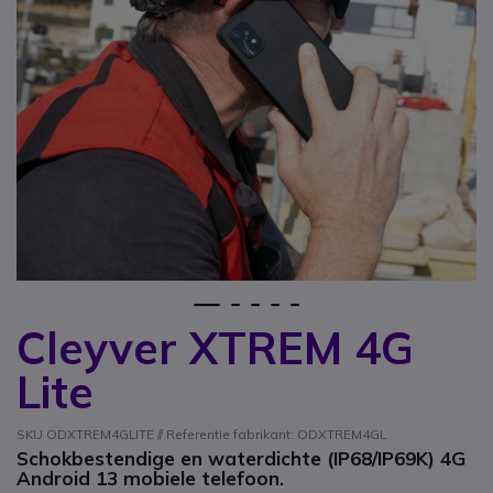
1
2
3
4
5
Cleyver XTREM 4G
Ga naar het begin van de afbeeldingen-gallerij
Lite
SKU ODXTREM4GLITE // Referentie fabrikant: ODXTREM4GL
Schokbestendige en waterdichte (IP68/IP69K) 4G
Android 13 mobiele telefoon.