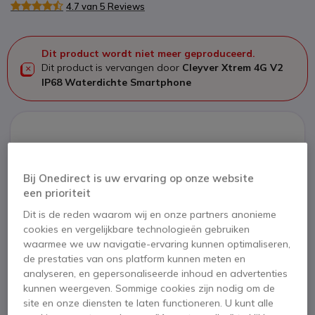
4.7 van 5 Reviews
Dit product wordt niet meer geproduceerd.
Dit product is vervangen door
Cleyver Xtrem 4G V2
IP68 Waterdichte Smartphone
Cleyver Xtrem 4G V2 IP68
Waterdichte Smartphone
Bij Onedirect is uw ervaring op onze website
199,95 €
een prioriteit
189,95 €
ex. BTW
Dit is de reden waarom wij en onze partners anonieme
Bekijk opvolger
cookies en vergelijkbare technologieën gebruiken
waarmee we uw navigatie-ervaring kunnen optimaliseren,
de prestaties van ons platform kunnen meten en
analyseren, en gepersonaliseerde inhoud en advertenties
kunnen weergeven. Sommige cookies zijn nodig om de
site en onze diensten te laten functioneren. U kunt alle