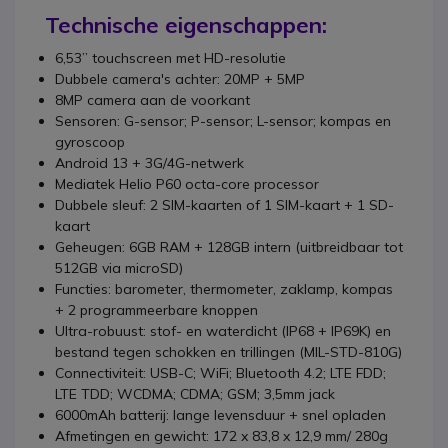
Technische eigenschappen:
6,53” touchscreen met HD-resolutie
Dubbele camera's achter: 20MP + 5MP
8MP camera aan de voorkant
Sensoren: G-sensor; P-sensor; L-sensor; kompas en
gyroscoop
Android 13 + 3G/4G-netwerk
Mediatek Helio P60 octa-core processor
Dubbele sleuf: 2 SIM-kaarten of 1 SIM-kaart + 1 SD-
kaart
Geheugen: 6GB RAM + 128GB intern (uitbreidbaar tot
512GB via microSD)
Functies: barometer, thermometer, zaklamp, kompas
+ 2 programmeerbare knoppen
Ultra-robuust: stof- en waterdicht (IP68 + IP69K) en
bestand tegen schokken en trillingen (MIL-STD-810G)
Connectiviteit: USB-C; WiFi; Bluetooth 4.2; LTE FDD;
LTE TDD; WCDMA; CDMA; GSM; 3,5mm jack
6000mAh batterij: lange levensduur + snel opladen
Afmetingen en gewicht: 172 x 83,8 x 12,9 mm/ 280g