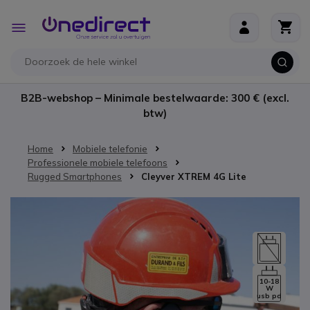
Ga naar de inhoud
Toggle
Nav
B2B-webshop – Minimale bestelwaarde: 300 € (excl.
btw)
Home
Mobiele telefonie
Professionele mobiele telefoons
Rugged Smartphones
Cleyver XTREM 4G Lite
Ga naar het einde van de afbeeldingen-gallerij
10-18
W
usb pd