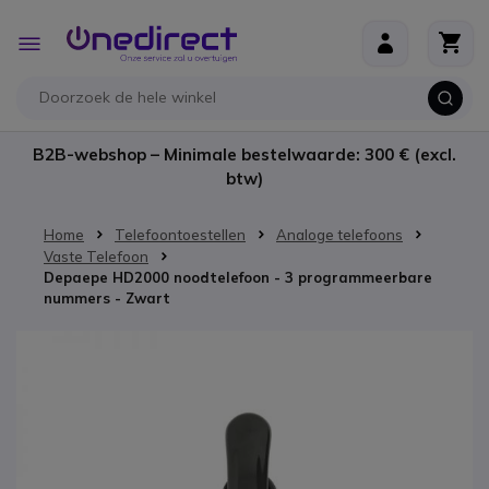
Ga naar de inhoud
Toggle
Nav
B2B-webshop – Minimale bestelwaarde: 300 € (excl.
btw)
Home
Telefoontoestellen
Analoge telefoons
Vaste Telefoon
Depaepe HD2000 noodtelefoon - 3 programmeerbare
nummers - Zwart
Ga naar het einde van de afbeeldingen-gallerij