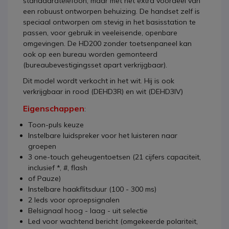
standaardtelefoon, maar met het extra voordeel van
een robuust ontworpen behuizing. De handset zelf is
speciaal ontworpen om stevig in het basisstation te
passen, voor gebruik in veeleisende, openbare
omgevingen. De HD200 zonder toetsenpaneel kan
ook op een bureau worden gemonteerd
(bureaubevestigingsset apart verkrijgbaar).
Dit model wordt verkocht in het wit. Hij is ook
verkrijgbaar in rood (DEHD3R) en wit (DEHD3IV)
Eigenschappen
:
Toon-puls keuze
Instelbare luidspreker voor het luisteren naar
groepen
3 one-touch geheugentoetsen (21 cijfers capaciteit,
inclusief *, #, flash
of Pauze)
Instelbare haakflitsduur (100 - 300 ms)
2 leds voor oproepsignalen
Belsignaal hoog - laag - uit selectie
Led voor wachtend bericht (omgekeerde polariteit,