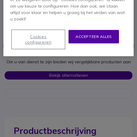
nummers - Zwart
om uw keuze te configureren. Hoe dan ook, we staan
altijd voor klaar en helpen u graag bij het vinden van wat
SKU DEHD3A // Referentie fabrikant: PA100A
u zoekt!
Noodtelefoon voor wandmontage met
luidspreker, 3 geheugens en datapoort.
Cookies
ACCEPTEER ALLES
configureren
Dit product wordt niet meer geproduceerd.
Om u van dienst te zijn bieden wij vergelijkbare producten aan
Bekijk alternatieven
Productbeschrijving