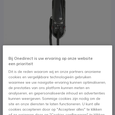
Bij Onedirect is uw ervaring op onze website
een prioriteit
Dit is de reden waarom wij en onze partners anonieme
cookies en vergelijkbare technologieën gebruiken
1
Depaepe HD2000
waarmee we uw navigatie-ervaring kunnen optimaliseren,
Ga naar het begin van de afbeeldingen-gallerij
de prestaties van ons platform kunnen meten en
noodtelefoon - 3
analyseren, en gepersonaliseerde inhoud en advertenties
kunnen weergeven. Sommige cookies zijn nodig om de
programmeerbare
site en onze diensten te laten functioneren. U kunt alle
cookies accepteren door op "Accepteer alles" te klikken
of ze weigeren door op "Cookies configureren" te klikken