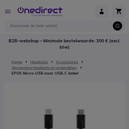
Ga naar de inhoud
Toggle
Nav
B2B-webshop – Minimale bestelwaarde: 300 € (excl.
btw)
Home
Headsets
Accessoires
Vervanging headsets en onderdelen
EPOS Micro-USB naar USB-C kabel
Ga naar het einde van de afbeeldingen-gallerij