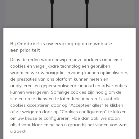
Bij Onedirect is uw ervaring op onze website
een prioriteit
Dit is de reden waarom wij en onze partners anonieme
cookies en vergelijkbare technologieën gebruiken
waarmee we uw navigatie-ervaring kunnen optimaliseren,
de prestaties van ons platform kunnen meten en
analyseren, en gepersonaliseerde inhoud en advertenties
1
kunnen weergeven. Sommige cookies zijn nodig om de
EPOS Micro-USB
Ga naar het begin van de afbeeldingen-gallerij
site en onze diensten te laten functioneren. U kunt alle
cookies accepteren door op "Accepteer alles" te klikken
naar USB-C kabel
of ze weigeren door op "Cookies configureren" te klikken
om uw keuze te configureren. Hoe dan ook, we staan
SKU SEMICROUSBTOUSBC // Referentie fabrikant: 1001127
altijd voor klaar en helpen u graag bij het vinden van wat
USB-C-kabel met Micro-USB-aansluiting voor het
u zoekt!
opladen van headsets uit de EPOS ADAPT