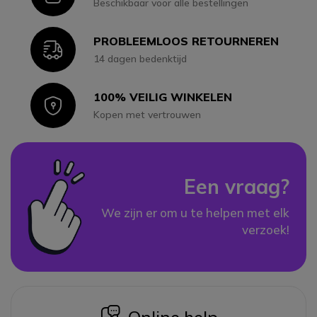
Beschikbaar voor alle bestellingen
PROBLEEMLOOS RETOURNEREN
Icon
14 dagen bedenktijd
100% VEILIG WINKELEN
Icon
Kopen met vertrouwen
Een vraag?
We zijn er om u te helpen met elk
verzoek!
icon