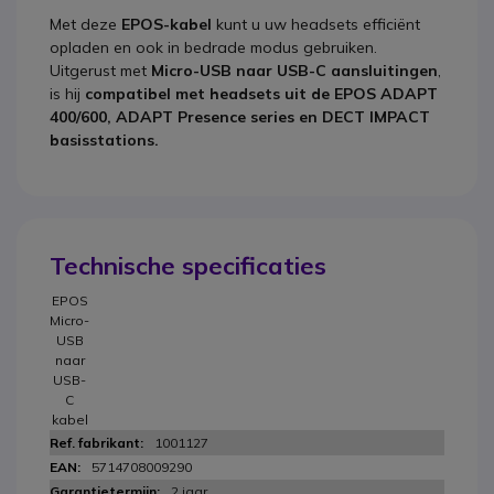
Met deze
EPOS-kabel
kunt u uw headsets efficiënt
opladen en ook in bedrade modus gebruiken.
Uitgerust met
Micro-USB naar USB-C aansluitingen
,
is hij
compatibel met headsets uit de EPOS ADAPT
400/600, ADAPT Presence series en DECT IMPACT
basisstations.
Technische specificaties
EPOS
Micro-
USB
naar
USB-
C
kabel
1001127
5714708009290
2 jaar