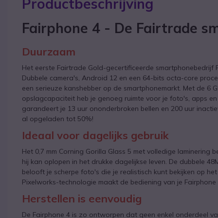
Productbeschrijving
Fairphone 4 - De Fairtrade 
Duurzaam
Het eerste Fairtrade Gold-gecertificeerde smartphonebedrijf 
Dubbele camera's, Android 12 en een 64-bits octa-core proc
een serieuze kanshebber op de smartphonemarkt. Met de 6 G
opslagcapaciteit heb je genoeg ruimte voor je foto's, apps e
garandeert je 13 uur ononderbroken bellen en 200 uur inactieve 
al opgeladen tot 50%!
Ideaal voor dagelijks gebruik
Het 0,7 mm Corning Gorilla Glass 5 met volledige laminering
hij kan oplopen in het drukke dagelijkse leven. De dubbele 
belooft je scherpe foto's die je realistisch kunt bekijken op h
Pixelworks-technologie maakt de bediening van je Fairphone 4
Herstellen is eenvoudig
De Fairphone 4 is zo ontworpen dat geen enkel onderdeel vas