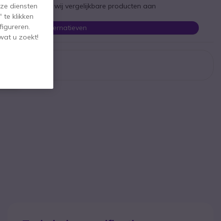
st te zijn bieden wij vergelijkbare producten aan
ze diensten
 te klikken
figureren.
Bekijk alternatieven
wat u zoekt!