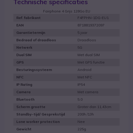
Technische specificaties
Fairphone 4 Grijs 128Go EU
F4FPHN-1DG-EU1
Ref. fabrikant
8718819372097
EAN
5 jaar
Garantietermijn
Draadloos
Bedraad of draadloos
5G
Netwerk
Met dual SIM
Dual SIM
Met GPS functie
GPS
Android
Besturingssysteem
Met NFC
NFC
IP54
IP Rating
Met camera
Camera
5.0
Bluetooth
Groter dan 11,43cm
Scherm grootte
200h /13h
Standby-tijd/ Gesprekstijd
Nee
Lone worker protection
225g
Gewicht