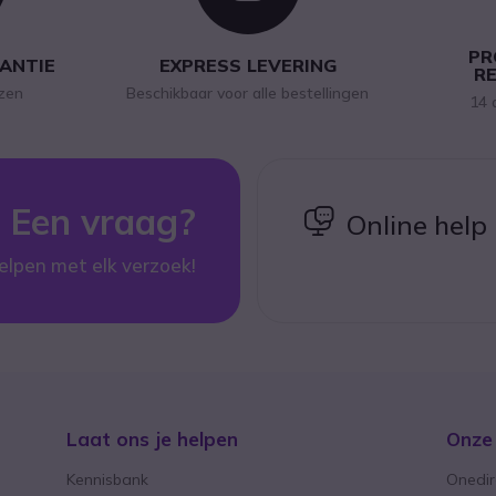
PR
RANTIE
EXPRESS LEVERING
R
jzen
Beschikbaar voor alle bestellingen
14 
Een vraag?
icon
Online help
elpen met elk verzoek!
Laat ons je helpen
Onze
Kennisbank
Onedir