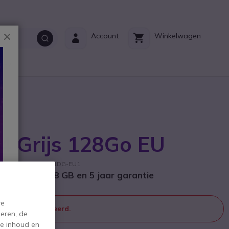
Sluiten
Account
Winkelwagen
ct?
4 Grijs 128Go EU
fabrikant: F4FPHN-1DG-EU1
one met 128 GB en 5 jaar garantie
re
 meer geproduceerd.
eren, de
de inhoud en