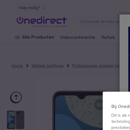
Hulp nodig?
Ga naar de inhoud
Alle Producten
Videoconferentie
Refurb
Cley
Home
Mobiele telefonie
Professionele mobiele telefoo
Ga naar het einde van de afbeeldingen-gallerij
Bij Oned
Dit is de
technolog
prestatie