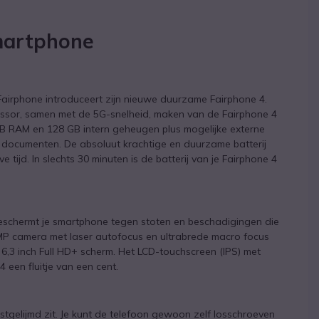
smartphone
Fairphone introduceert zijn nieuwe duurzame Fairphone 4.
essor, samen met de 5G-snelheid, maken van de Fairphone 4
B RAM en 128 GB intern geheugen plus mogelijke externe
n documenten. De absoluut krachtige en duurzame batterij
tijd. In slechts 30 minuten is de batterij van je Fairphone 4
 beschermt je smartphone tegen stoten en beschadigingen die
48MP camera met laser autofocus en ultrabrede macro focus
et 6,3 inch Full HD+ scherm. Het LCD-touchscreen (IPS) met
 een fluitje van een cent.
tgelijmd zit. Je kunt de telefoon gewoon zelf losschroeven