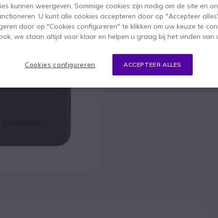
Om u van dien
ies kunnen weergeven. Sommige cookies zijn nodig om de site en on
functioneren. U kunt alle cookies accepteren door op "Accepteer alles"
geren door op "Cookies configureren" te klikken om uw keuze te con
ok, we staan altijd voor klaar en helpen u graag bij het vinden van 
Cookies configureren
ACCEPTEER ALLES