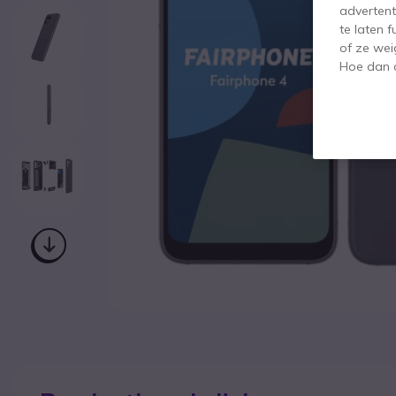
advertent
te laten 
of ze wei
Hoe dan o
Ga naar het begin van de afbeeldingen-gallerij