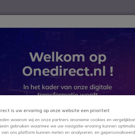
ver
Telewerk
TOP 10
Winkel op merk
Waarom Onedire
B2B-webshop – Minimale bestelwaarde: 300 € (excl. btw)
ns
Rugged Smartphones
Fairphone 4 Grijs 128Go EU
Fairphone 
SKU FAIRPH4128GBEU // Referentie 
De duurzame 5G-smartph
irect is uw ervaring op onze website een prioriteit
 reden waarom wij en onze partners anonieme cookies en vergelijkba
Dit product wordt niet
ieën gebruiken waarmee we uw navigatie-ervaring kunnen optimalis
s van ons platform kunnen meten en analyseren, en gepersonaliseer