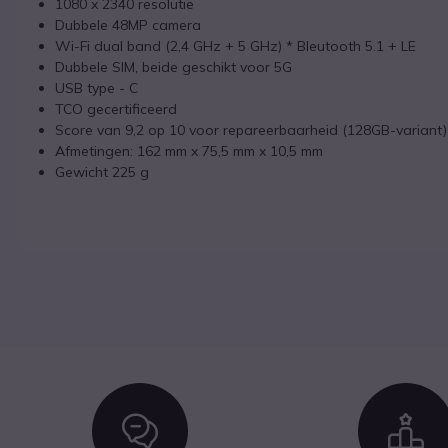
1080 x 2340 resolutie
Dubbele 48MP camera
Wi-Fi dual band (2,4 GHz + 5 GHz) * Bleutooth 5.1 + LE
Dubbele SIM, beide geschikt voor 5G
USB type - C
TCO gecertificeerd
Score van 9,2 op 10 voor repareerbaarheid (128GB-variant)
Afmetingen: 162 mm x 75,5 mm x 10,5 mm
Gewicht 225 g
Icon
I