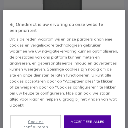
Bij Onedirect is uw ervaring op onze website
een prioriteit
Dit is de reden waarom wij en onze partners anonieme
cookies en vergelijkbare technologieën gebruiken
waarmee we uw navigatie-ervaring kunnen optimaliseren,
de prestaties van ons platform kunnen meten en
analyseren, en gepersonaliseerde inhoud en advertenties
kunnen weergeven. Sommige cookies zijn nodig om de
site en onze diensten te laten functioneren. U kunt alle
cookies accepteren door op "Accepteer alles" te klikken
of ze weigeren door op "Cookies configureren" te klikken
1
2
3
4
5
Fairphone 4
Ga naar het begin van de afbeeldingen-gallerij
om uw keuze te configureren. Hoe dan ook, we staan
altijd voor klaar en helpen u graag bij het vinden van wat
Beschermend Zacht
u zoekt!
Hoesje Grijs
Cookies
ACCEPTEER ALLES
configureren