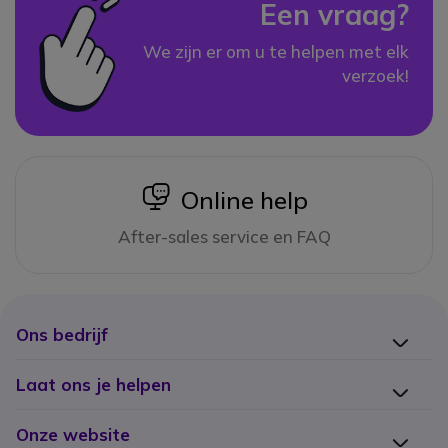
Een vraag?
We zijn er om u te helpen met elk
verzoek!
icon
Online help
After-sales service en FAQ
Ons bedrijf
Laat ons je helpen
Onze website