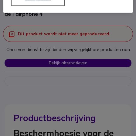
SKU FAIRPHCASE // Referentie fabrikant: F4CASE-1DG-WW1
Beschermhoes voor nog meer duurzaamheid van
de Fairphone 4
Dit product wordt niet meer geproduceerd.
Om u van dienst te zijn bieden wij vergelijkbare producten aan
Bekijk alternatieven
Productbeschrijving
Beschermhoesje voor de