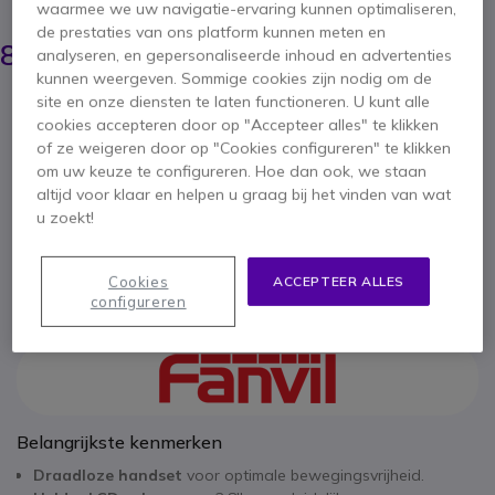
BESPAAR 26,00 €
waarmee we uw navigatie-ervaring kunnen optimaliseren,
de prestaties van ons platform kunnen meten en
109,95 €
83,95 €
analyseren, en gepersonaliseerde inhoud en advertenties
ex. BTW
-
101,58 €
incl. BTW
kunnen weergeven. Sommige cookies zijn nodig om de
Aantal
site en onze diensten te laten functioneren. U kunt alle
IN WINKELWAGEN
cookies accepteren door op "Accepteer alles" te klikken
of ze weigeren door op "Cookies configureren" te klikken
om uw keuze te configureren. Hoe dan ook, we staan
OFFERTE BINNEN 4 UUR
altijd voor klaar en helpen u graag bij het vinden van wat
u zoekt!
Niet op voorraad
Cookies
ACCEPTEER ALLES
2 jaar
Fabrieksgarantie
configureren
Belangrijkste kenmerken
Draadloze handset
voor optimale bewegingsvrijheid.