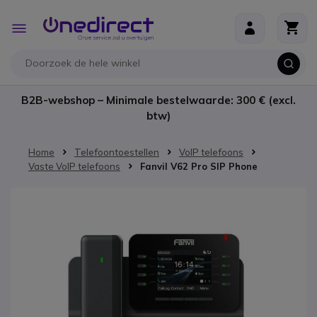
Ga naar de inhoud
Toggle
Nav
B2B-webshop – Minimale bestelwaarde: 300 € (excl.
btw)
Home
Telefoontoestellen
VoIP telefoons
Vaste VoIP telefoons
Fanvil V62 Pro SIP Phone
Ga naar het einde van de afbeeldingen-gallerij