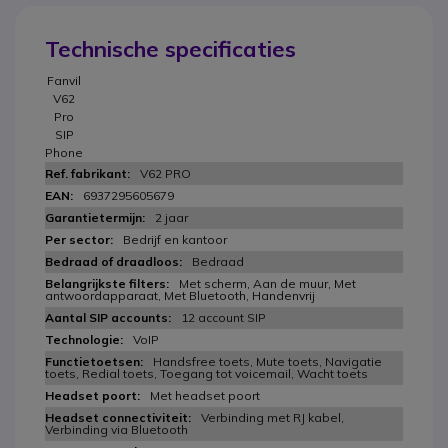
Technische specificaties
Fanvil
V62
Pro
SIP
Phone
V62 PRO
6937295605679
2 jaar
Bedrijf en kantoor
Bedraad
Met scherm, Aan de muur, Met
antwoordapparaat, Met Bluetooth, Handenvrij
12 account SIP
VoIP
Handsfree toets, Mute toets, Navigatie
toets, Redial toets, Toegang tot voicemail, Wacht toets
Met headset poort
Verbinding met RJ kabel,
Verbinding via Bluetooth