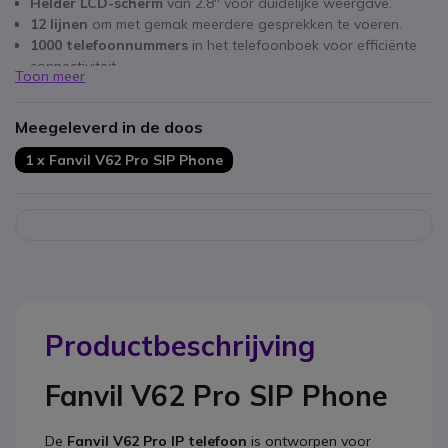
Helder LCD-scherm
van 2.8'' voor duidelijke weergave.
12 lijnen
om met gemak meerdere gesprekken te voeren.
1000 telefoonnummers
in het telefoonboek voor efficiënte
connectiviteit.
Toon meer
Compatibiliteit met SIP-info
voor verbeterde
aanroepmogelijkheden.
Meegeleverd in de doos
1 x Fanvil V62 Pro SIP Phone
Productbeschrijving
Fanvil V62 Pro SIP Phone
De
Fanvil V62 Pro IP telefoon
is ontworpen voor