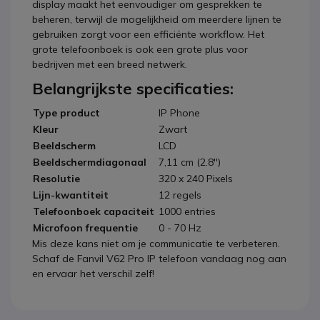
display maakt het eenvoudiger om gesprekken te
beheren, terwijl de mogelijkheid om meerdere lijnen te
gebruiken zorgt voor een efficiënte workflow. Het
grote telefoonboek is ook een grote plus voor
bedrijven met een breed netwerk.
Belangrijkste specificaties:
Type product
IP Phone
Kleur
Zwart
Beeldscherm
LCD
Beeldschermdiagonaal
7,11 cm (2.8'')
Resolutie
320 x 240 Pixels
Lijn-kwantiteit
12 regels
Telefoonboek capaciteit
1000 entries
Microfoon frequentie
0 - 70 Hz
Mis deze kans niet om je communicatie te verbeteren.
Schaf de Fanvil V62 Pro IP telefoon vandaag nog aan
en ervaar het verschil zelf!