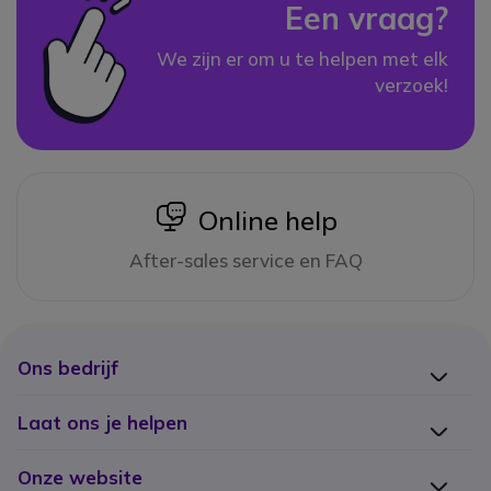
Een vraag?
We zijn er om u te helpen met elk
verzoek!
icon
Online help
After-sales service en FAQ
Ons bedrijf
Laat ons je helpen
Onze website