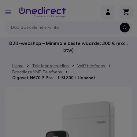
Ga naar de inhoud
Toggle
Nav
B2B-webshop – Minimale bestelwaarde: 300 € (excl.
btw)
Home
Telefoontoestellen
VoIP telefoons
Draadloze VoIP Telefoons
Gigaset N670IP Pro + 1 SL800H Handset
Ga naar het einde van de afbeeldingen-gallerij