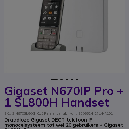
1
2
3
4
5
Gigaset N670IP Pro +
Ga naar het begin van de afbeeldingen-gallerij
1 SL800H Handset
SKU SIN670SL800HX1 // Referentie fabrikant: S30852-H2714-R101
Draadloze Gigaset DECT-telefoon IP-
monocelsysteem tot wel 20 gebruikers + Gigaset