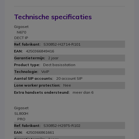
Technische specificaties
Gigaset
N670
DECT IP
S30852-H2714-R101
4250366849416
2 jaar
Dect basisstation
VoIP
20 account SIP
Nee
meer dan 6
Gigaset
SL800H
PRO
S30852-H2975-R102
4250366861661