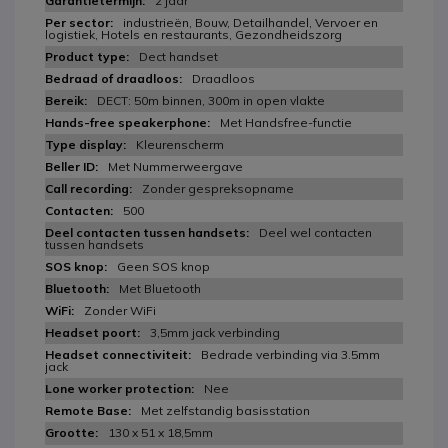
2 jaar
industrieën, Bouw, Detailhandel, Vervoer en
logistiek, Hotels en restaurants, Gezondheidszorg
Dect handset
Draadloos
DECT: 50m binnen, 300m in open vlakte
Met Handsfree-functie
Kleurenscherm
Met Nummerweergave
Zonder gespreksopname
500
Deel wel contacten
tussen handsets
Geen SOS knop
Met Bluetooth
Zonder WiFi
3,5mm jack verbinding
Bedrade verbinding via 3.5mm
jack
Nee
Met zelfstandig basisstation
130 x 51 x 18,5mm