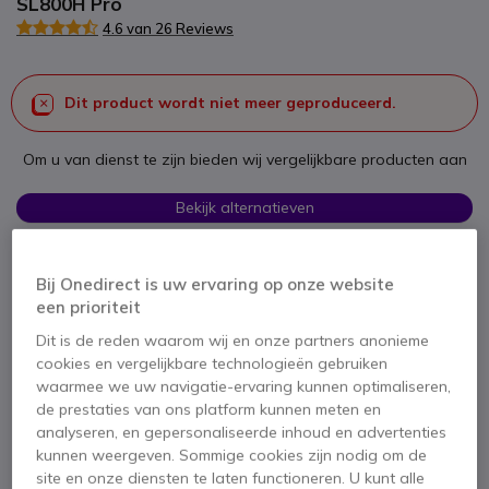
SL800H Pro
4.6 van 26 Reviews
Dit product wordt niet meer geproduceerd.
Om u van dienst te zijn bieden wij vergelijkbare producten aan
Bekijk alternatieven
Bij Onedirect is uw ervaring op onze website
een prioriteit
Dit is de reden waarom wij en onze partners anonieme
cookies en vergelijkbare technologieën gebruiken
waarmee we uw navigatie-ervaring kunnen optimaliseren,
Productbeschrijving
de prestaties van ons platform kunnen meten en
analyseren, en gepersonaliseerde inhoud en advertenties
Pack Gigaset DECT
kunnen weergeven. Sommige cookies zijn nodig om de
site en onze diensten te laten functioneren. U kunt alle