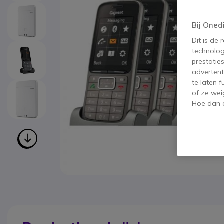
Bij Oned
Dit is de
technolog
prestatie
advertent
te laten 
of ze wei
Hoe dan o
Ga naar het begin van de afbeeldingen-gallerij