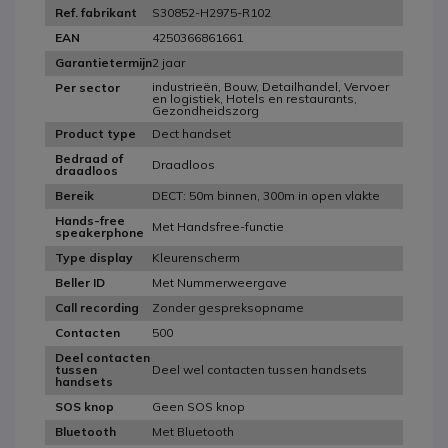
S30852-H2975-R102
Ref. fabrikant
4250366861661
EAN
2 jaar
Garantietermijn
industrieën, Bouw, Detailhandel, Vervoer
Per sector
en logistiek, Hotels en restaurants,
Gezondheidszorg
Dect handset
Product type
Bedraad of
Draadloos
draadloos
DECT: 50m binnen, 300m in open vlakte
Bereik
Hands-free
Met Handsfree-functie
speakerphone
Kleurenscherm
Type display
Met Nummerweergave
Beller ID
Zonder gespreksopname
Call recording
500
Contacten
Deel contacten
Deel wel contacten tussen handsets
tussen
handsets
Geen SOS knop
SOS knop
Met Bluetooth
Bluetooth