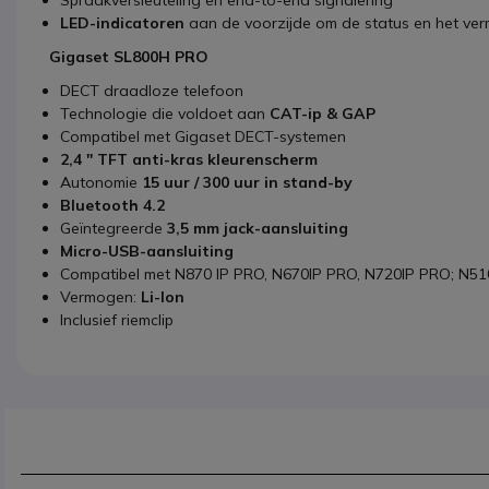
LED-indicatoren
aan de voorzijde om de status en het ver
Gigaset SL800H PRO
DECT draadloze telefoon
Technologie die voldoet aan
CAT-ip & GAP
Compatibel met Gigaset DECT-systemen
2,4 '' TFT anti-kras kleurenscherm
Autonomie
15 uur / 300 uur in stand-by
Bluetooth 4.2
Geïntegreerde
3,5 mm jack-aansluiting
Micro-USB-aansluiting
Compatibel met N870 IP PRO, N670IP PRO, N720IP PRO; N51
Vermogen:
Li-Ion
Inclusief riemclip