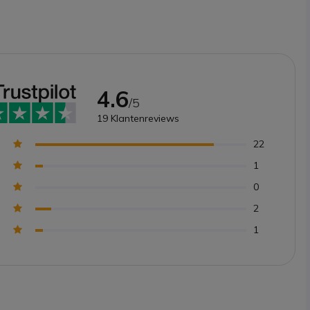
4.6
/5
19
Klantenreviews
22
1
0
2
1