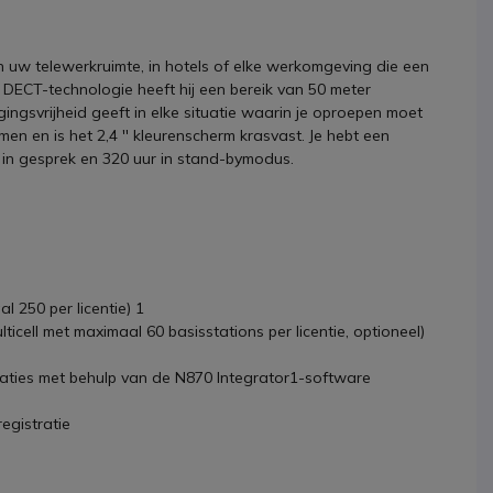
in uw telewerkruimte, in hotels of elke werkomgeving die een
n DECT-technologie heeft hij een bereik van 50 meter
gingsvrijheid geeft in elke situatie waarin je oproepen moet
 en is het 2,4 '' kleurenscherm krasvast. Je hebt een
 in gesprek en 320 uur in stand-bymodus.
l 250 per licentie) 1
icell met maximaal 60 basisstations per licentie, optioneel)
caties met behulp van de N870 Integrator1-software
egistratie