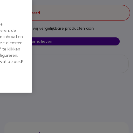
 meer geproduceerd.
re
st te zijn bieden wij vergelijkbare producten aan
eren, de
de inhoud en
Bekijk alternatieven
ze diensten
 te klikken
figureren.
wat u zoekt!