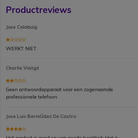
Productreviews
Jose Calabuig
WERKT NIET
Charlie Viatgé
Geen antwoordapparaat voor een zogenaamde
professionele telefoon
Jose Luis BermÚdez De Castro
Het product is goed en van goede kwaliteit. Het is