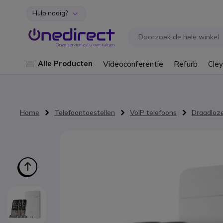
Hulp nodig?
Ga naar de inhoud
Alle Producten
Videoconferentie
Refurb
Cley
Home
Telefoontoestellen
VoIP telefoons
Draadloze
Ga naar het einde van de afbeeldingen-gallerij