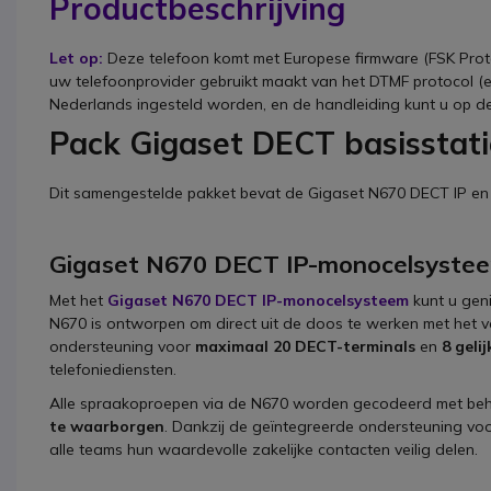
Productbeschrijving
Let op:
Deze telefoon komt met Europese firmware (FSK Prot
uw telefoonprovider gebruikt maakt van het DTMF protocol (en
Nederlands ingesteld worden, en de handleiding kunt u op d
Pack Gigaset DECT basisstati
Dit samengestelde pakket bevat de Gigaset N670 DECT IP e
Gigaset N670 DECT IP-monocelsyste
Met het
Gigaset N670 DECT IP-monocelsysteem
kunt u gen
N670 is ontworpen om direct uit de doos te werken met het vo
ondersteuning voor
maximaal 20 DECT-terminals
en
8 geli
telefoniediensten.
Alle spraakoproepen via de N670 worden gecodeerd met beh
te waarborgen
. Dankzij de geïntegreerde ondersteuning voo
alle teams hun waardevolle zakelijke contacten veilig delen.