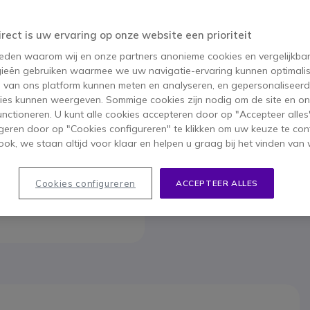
Dit product wordt niet
irect is uw ervaring op onze website een prioriteit
 reden waarom wij en onze partners anonieme cookies en vergelijkba
Om u van dien
ieën gebruiken waarmee we uw navigatie-ervaring kunnen optimalis
s van ons platform kunnen meten en analyseren, en gepersonaliseer
ies kunnen weergeven. Sommige cookies zijn nodig om de site en on
functioneren. U kunt alle cookies accepteren door op "Accepteer alles"
geren door op "Cookies configureren" te klikken om uw keuze te con
ok, we staan altijd voor klaar en helpen u graag bij het vinden van 
Cookies configureren
ACCEPTEER ALLES