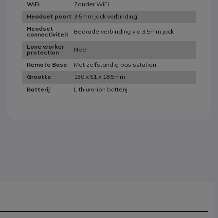
Zonder WiFi
WiFi
3,5mm jack verbinding
Headset poort
Headset
Bedrade verbinding via 3.5mm jack
connectiviteit
Lone worker
Nee
protection
Met zelfstandig basisstation
Remote Base
130 x 51 x 18,5mm
Grootte
Lithium-ion batterij
Batterij