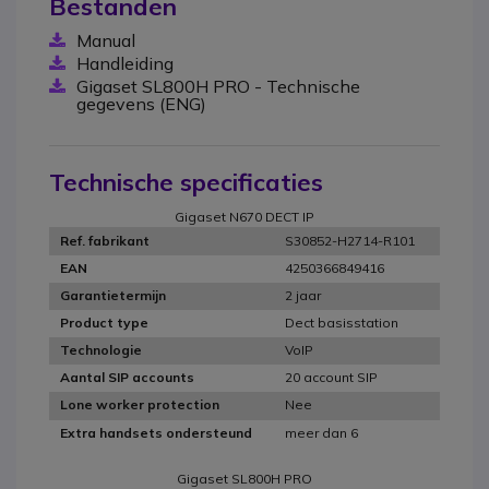
Bestanden
Manual
Handleiding
Gigaset SL800H PRO - Technische
gegevens (ENG)
Technische specificaties
Gigaset N670 DECT IP
S30852-H2714-R101
Ref. fabrikant
4250366849416
EAN
2 jaar
Garantietermijn
Dect basisstation
Product type
VoIP
Technologie
20 account SIP
Aantal SIP accounts
Nee
Lone worker protection
meer dan 6
Extra handsets ondersteund
Gigaset SL800H PRO