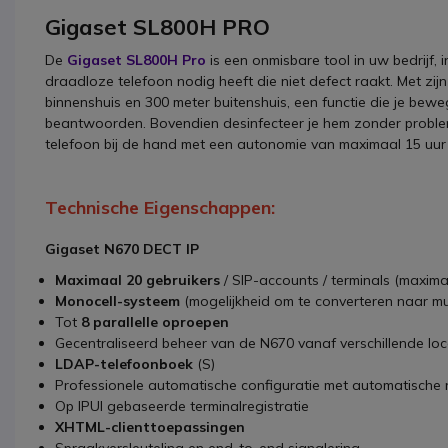
Gigaset SL800H PRO
De
Gigaset SL800H Pro
is een onmisbare tool in uw bedrijf, 
draadloze telefoon nodig heeft die niet defect raakt. Met zij
binnenshuis en 300 meter buitenshuis, een functie die je bewe
beantwoorden. Bovendien desinfecteer je hem zonder problemen
telefoon bij de hand met een autonomie van maximaal 15 uur
Technische Eigenschappen:
Gigaset N670 DECT IP
Maximaal 20 gebruikers
/ SIP-accounts / terminals (maximaa
Monocell-systeem
(mogelijkheid om te converteren naar mult
Tot
8 parallelle oproepen
Gecentraliseerd beheer van de N670 vanaf verschillende lo
LDAP-telefoonboek
(S)
Professionele automatische configuratie met automatische r
Op IPUI gebaseerde terminalregistratie
XHTML-clienttoepassingen
Spraakversleuteling en end-to-end signalering