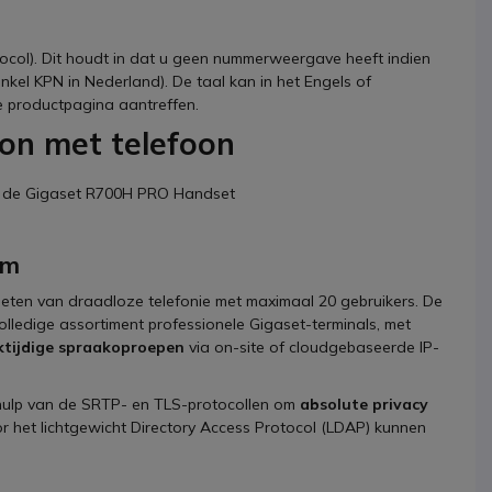
ocol). Dit houdt in dat u geen nummerweergave heeft indien
kel KPN in Nederland). De taal kan in het Engels of
e productpagina aantreffen.
on met telefoon
n de Gigaset R700H PRO Handset
em
ieten van draadloze telefonie met maximaal 20 gebruikers. De
lledige assortiment professionele Gigaset-terminals, met
jktijdige spraakoproepen
via on-site of cloudgebaseerde IP-
ulp van de SRTP- en TLS-protocollen om
absolute privacy
r het lichtgewicht Directory Access Protocol (LDAP) kunnen