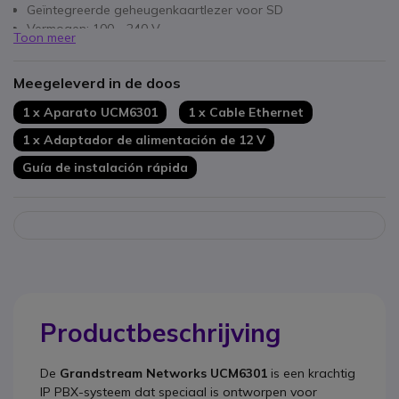
Geïntegreerde geheugenkaartlezer voor SD
Vermogen: 100 - 240 V
Toon meer
Compatibel met diverse netwerkprotocollen
Ingebouwd display (LCD)
Meegeleverd in de doos
1 x Aparato UCM6301
1 x Cable Ethernet
1 x Adaptador de alimentación de 12 V
Guía de instalación rápida
Productbeschrijving
De
Grandstream Networks UCM6301
is een krachtig
IP PBX-systeem dat speciaal is ontworpen voor