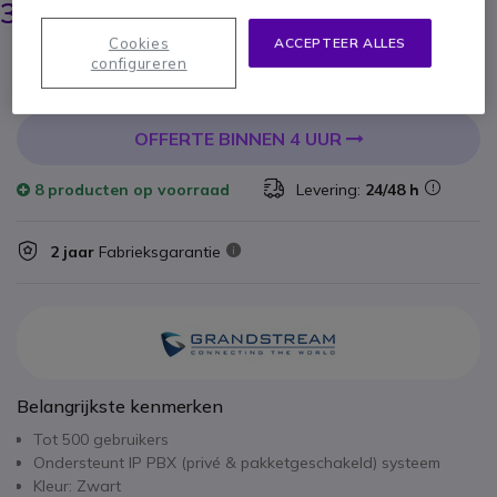
322,95 €
ex. BTW
-
390,77 €
incl. BTW
Cookies
ACCEPTEER ALLES
Aantal
configureren
IN WINKELWAGEN
OFFERTE BINNEN 4 UUR
8 producten
op voorraad
Levering:
24/48 h
2 jaar
Fabrieksgarantie
Belangrijkste kenmerken
Tot 500 gebruikers
Ondersteunt IP PBX (privé & pakketgeschakeld) systeem
Kleur: Zwart