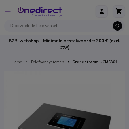
Ga naar de inhoud
Toggle
Nav
B2B-webshop – Minimale bestelwaarde: 300 € (excl.
btw)
Home
Telefoonsystemen
Grandstream UCM6301
Ga naar het einde van de afbeeldingen-gallerij