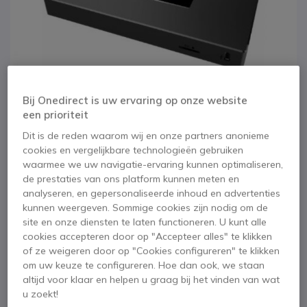
Bij Onedirect is uw ervaring op onze website
een prioriteit
Dit is de reden waarom wij en onze partners anonieme
cookies en vergelijkbare technologieën gebruiken
waarmee we uw navigatie-ervaring kunnen optimaliseren,
1
2
3
Grandstream
de prestaties van ons platform kunnen meten en
Ga naar het begin van de afbeeldingen-gallerij
analyseren, en gepersonaliseerde inhoud en advertenties
UCM6301
kunnen weergeven. Sommige cookies zijn nodig om de
site en onze diensten te laten functioneren. U kunt alle
cookies accepteren door op "Accepteer alles" te klikken
SKU GRAUCM6301 // Referentie fabrikant: UCM6301
of ze weigeren door op "Cookies configureren" te klikken
Geavanceerd PBX-systeem voor uw bedrijf
om uw keuze te configureren. Hoe dan ook, we staan
altijd voor klaar en helpen u graag bij het vinden van wat
BESPAAR 8,00 €
u zoekt!
331,05 €