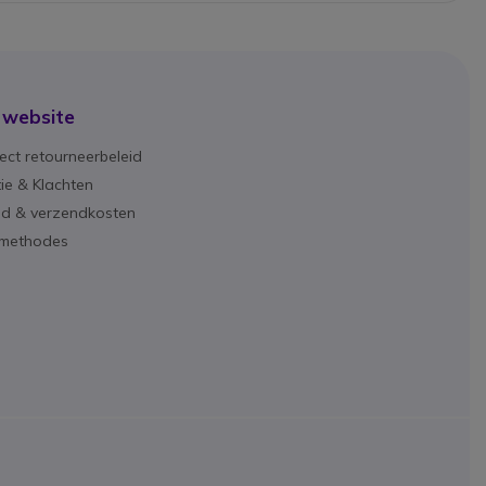
 website
ect retourneerbeleid
ie & Klachten
ijd & verzendkosten
lmethodes