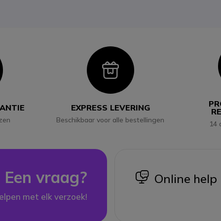
con
Icon
PR
RANTIE
EXPRESS LEVERING
R
jzen
Beschikbaar voor alle bestellingen
14 
Een vraag?
icon
Online help
elpen met elk verzoek!