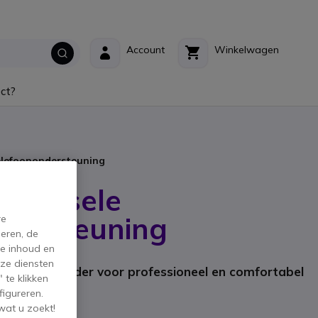
Account
Winkelwagen
ct?
elefoonondersteuning
iversele
ndersteuning
re
eren, de
de inhoud en
rikant: AKC001226
ze diensten
 telefoonhouder voor professioneel en comfortabel
 te klikken
figureren.
wat u zoekt!