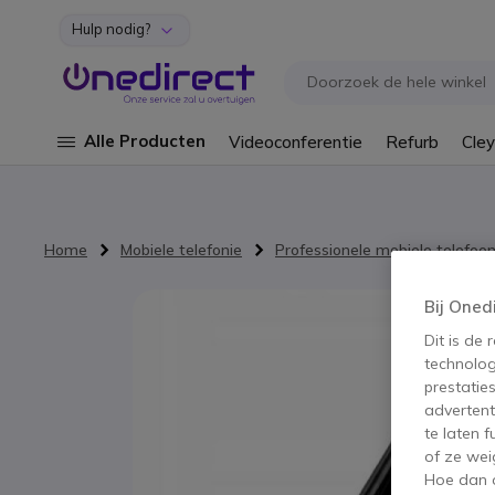
Hulp nodig?
Ga naar de inhoud
Alle Producten
Videoconferentie
Refurb
Cley
Home
Mobiele telefonie
Professionele mobiele telefoo
Ga naar het einde van de afbeeldingen-gallerij
Bij Oned
Dit is de
technolog
prestatie
advertent
te laten 
of ze wei
Hoe dan o