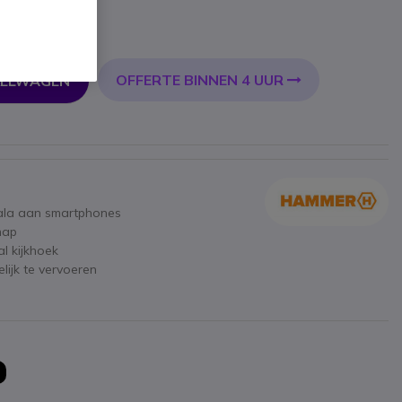
l. BTW
OFFERTE BINNEN 4 UUR
KELWAGEN
ala aan smartphones
hap
al kijkhoek
ijk te vervoeren