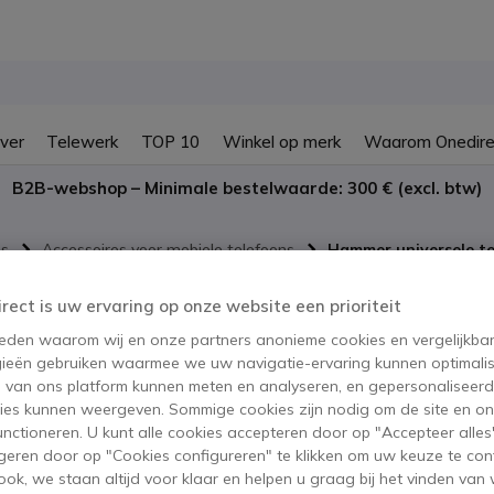
ver
Telewerk
TOP 10
Winkel op merk
Waarom Onedire
B2B-webshop – Minimale bestelwaarde: 300 € (excl. btw)
ns
Accessoires voor mobiele telefoons
Hammer universele t
Hammer un
irect is uw ervaring op onze website een prioriteit
telefoono
 reden waarom wij en onze partners anonieme cookies en vergelijkba
ieën gebruiken waarmee we uw navigatie-ervaring kunnen optimalis
s van ons platform kunnen meten en analyseren, en gepersonaliseer
SKU MYPAKC001226 // Referentie fab
ies kunnen weergeven. Sommige cookies zijn nodig om de site en on
Robuuste en verstelbare
functioneren. U kunt alle cookies accepteren door op "Accepteer alles"
gebruik.
geren door op "Cookies configureren" te klikken om uw keuze te con
BESPAAR 7,00 €
ok, we staan altijd voor klaar en helpen u graag bij het vinden van 