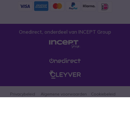
Onedirect, onderdeel van INCEPT Group
Privacybeleid
Algemene voorwaarden
Cookiebeleid
Let erop dat de prijzen op onze website exclusief btw zijn tenzij anders
aangegeven. (*)Promoties mogen niet gecombineerd worden met andere
aanbiedingen, kortingen en gratis geschenken (aanbiedingen beperkt tot
één per bedrijf, zolang de vooraad strekt). © 1999-heden Onedirect