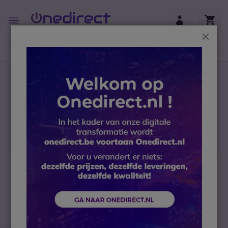
Ga naar de inhoud
Toggle
Nav
Sluit
B2B-webshop – Minimale bestelwaarde: 300 € (excl.
btw)
Home
IT en netwerk-apparatuur
Barcode scanners
Handgreep met batterij voor PDA Thunderbook Vega
A400 Barcodescanner
Ga naar het einde van de afbeeldingen-gallerij