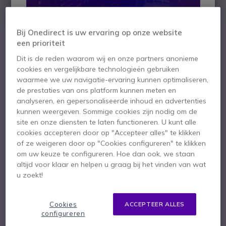
Bij Onedirect is uw ervaring op onze website
een prioriteit
Dit is de reden waarom wij en onze partners anonieme
cookies en vergelijkbare technologieën gebruiken
waarmee we uw navigatie-ervaring kunnen optimaliseren,
de prestaties van ons platform kunnen meten en
analyseren, en gepersonaliseerde inhoud en advertenties
kunnen weergeven. Sommige cookies zijn nodig om de
site en onze diensten te laten functioneren. U kunt alle
cookies accepteren door op "Accepteer alles" te klikken
of ze weigeren door op "Cookies configureren" te klikken
1
om uw keuze te configureren. Hoe dan ook, we staan
Handgreep met
Ga naar het begin van de afbeeldingen-gallerij
altijd voor klaar en helpen u graag bij het vinden van wat
u zoekt!
batterij voor PDA
Thunderbook Vega
Cookies
ACCEPTEER ALLES
configureren