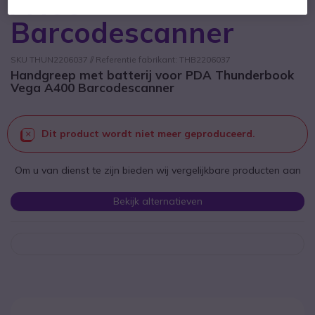
A400
Barcodescanner
SKU THUN2206037 // Referentie fabrikant: THB2206037
Handgreep met batterij voor PDA Thunderbook
Vega A400 Barcodescanner
Dit product wordt niet meer geproduceerd.
Om u van dienst te zijn bieden wij vergelijkbare producten aan
Bekijk alternatieven