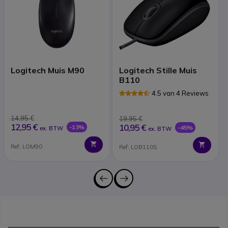
Logitech Muis M90
Logitech Stille Muis
B110
4.5 van 4 Reviews
14,95 €
19,95 €
12,95 €
10,95 €
-13%
-45%
ex. BTW
ex. BTW
Ref: LOM90
Ref: LOB110S