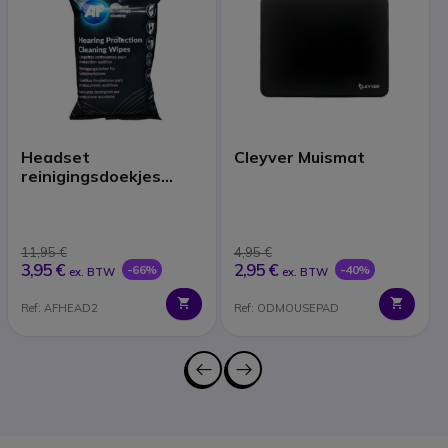
Headset
Cleyver Muismat
reinigingsdoekjes
(x40)
11,95 €
4,95 €
3,95 €
2,95 €
-66%
-40%
ex. BTW
ex. BTW
Ref: AFHEAD2
Ref: ODMOUSEPAD