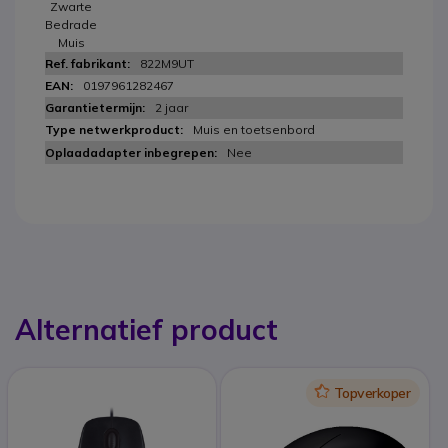
Zwarte
Bedrade
Muis
822M9UT
0197961282467
2 jaar
Muis en toetsenbord
Nee
Alternatief product
Icon
Topverkoper