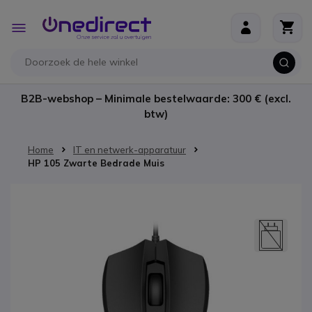
Ga naar de inhoud
Toggle
Nav
B2B-webshop – Minimale bestelwaarde: 300 € (excl.
btw)
Home
IT en netwerk-apparatuur
HP 105 Zwarte Bedrade Muis
Ga naar het einde van de afbeeldingen-gallerij