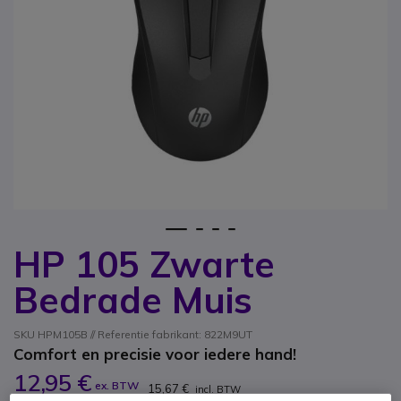
1
2
3
4
HP 105 Zwarte
Ga naar het begin van de afbeeldingen-gallerij
Bedrade Muis
SKU HPM105B // Referentie fabrikant: 822M9UT
Comfort en precisie voor iedere hand!
12,95 €
ex. BTW
15,67 €
incl. BTW