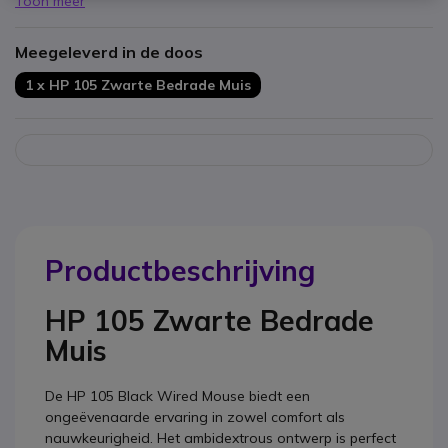
Toon meer
Ergonomische grip
voor langdurig gebruik zonder
vermoeidheid.
Meegeleverd in de doos
Compact en lichtgewicht
- perfect voor onderweg of op
kantoor.
1 x HP 105 Zwarte Bedrade Muis
Productbeschrijving
HP 105 Zwarte Bedrade
Muis
De HP 105 Black Wired Mouse biedt een
ongeëvenaarde ervaring in zowel comfort als
nauwkeurigheid. Het ambidextrous ontwerp is perfect