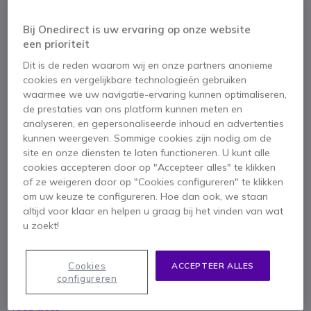
Aantal
IN WINKELWAGEN
Bij Onedirect is uw ervaring op onze website
een prioriteit
OFFERTE BINNEN 4 UUR
Dit is de reden waarom wij en onze partners anonieme
cookies en vergelijkbare technologieën gebruiken
BEL VOOR BESCHIKBAARHEID
waarmee we uw navigatie-ervaring kunnen optimaliseren,
de prestaties van ons platform kunnen meten en
analyseren, en gepersonaliseerde inhoud en advertenties
2 jaar
Fabrieksgarantie
kunnen weergeven. Sommige cookies zijn nodig om de
site en onze diensten te laten functioneren. U kunt alle
cookies accepteren door op "Accepteer alles" te klikken
of ze weigeren door op "Cookies configureren" te klikken
om uw keuze te configureren. Hoe dan ook, we staan
altijd voor klaar en helpen u graag bij het vinden van wat
Belangrijkste kenmerken
u zoekt!
Comfortabel ontwerp
voor zowel links- als rechtshandigen.
Nauwkeurige optische sensor
met 1600 DPI voor soepele
Cookies
ACCEPTEER ALLES
navigatie.
configureren
Snelle USB-connectiviteit
- eenvoudig inpluggen en direct
aan de slag!