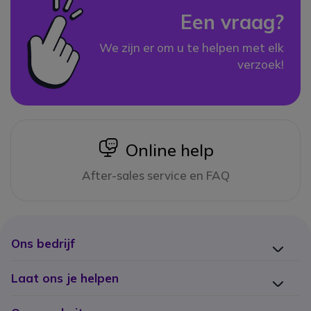
Een vraag?
We zijn er om u te helpen met elk
verzoek!
icon
Online help
After-sales service en FAQ
Ons bedrijf
Laat ons je helpen