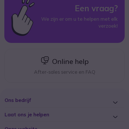
Een vraag?
We zijn er om u te helpen met elk
verzoek!
icon
Online help
After-sales service en FAQ
Ons bedrijf
Laat ons je helpen
Onze website