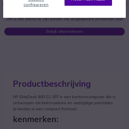
Dit product wordt niet meer geproduceerd.
configureren
Om u van dienst te zijn bieden wij vergelijkbare producten aan
Bekijk alternatieven
Productbeschrijving
HP EliteDesk 800 G1 SFF is een kantoorcomputer die is
ontworpen om betrouwbare en veelzijdige prestaties
te bieden in een compact formaat.
kenmerken: