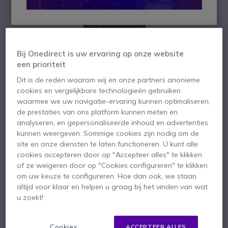
Bij Onedirect is uw ervaring op onze website
een prioriteit
Dit is de reden waarom wij en onze partners anonieme
cookies en vergelijkbare technologieën gebruiken
waarmee we uw navigatie-ervaring kunnen optimaliseren,
de prestaties van ons platform kunnen meten en
analyseren, en gepersonaliseerde inhoud en advertenties
kunnen weergeven. Sommige cookies zijn nodig om de
1
HP EliteDesk 800 G1
site en onze diensten te laten functioneren. U kunt alle
Ga naar het begin van de afbeeldingen-gallerij
cookies accepteren door op "Accepteer alles" te klikken
SFF Refurbished
of ze weigeren door op "Cookies configureren" te klikken
om uw keuze te configureren. Hoe dan ook, we staan
altijd voor klaar en helpen u graag bij het vinden van wat
SKU HPED800G1R // Referentie fabrikant: A317788
u zoekt!
Efficiënte desktopcomputer
Cookies
ACCEPTEER ALLES