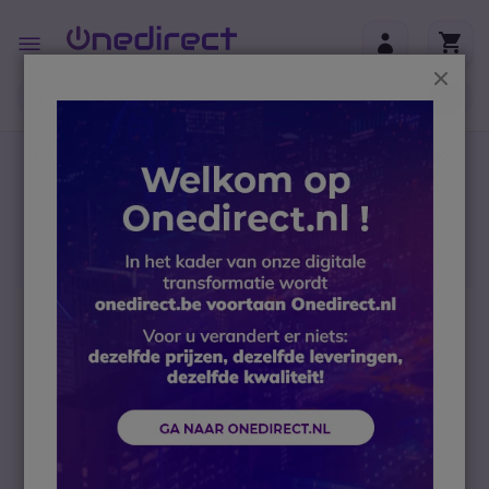
Ga naar de inhoud
Toggle
Nav
Sluit
B2B-webshop – Minimale bestelwaarde: 300 € (excl.
btw)
Home
Refurb Producten
PC’s en monitoren
HP EliteDesk 800 G1 SFF Refurbished
Ga naar het einde van de afbeeldingen-gallerij