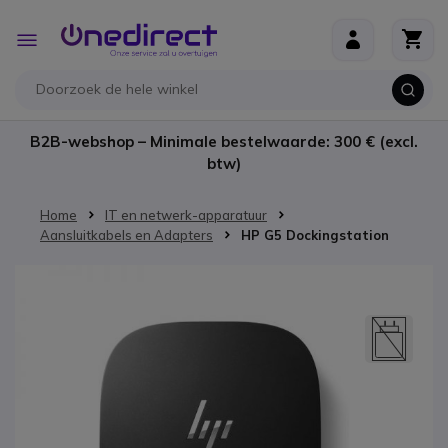
Ga naar de inhoud
Toggle
Nav
B2B-webshop – Minimale bestelwaarde: 300 € (excl.
btw)
Home
IT en netwerk-apparatuur
Aansluitkabels en Adapters
HP G5 Dockingstation
Ga naar het einde van de afbeeldingen-gallerij