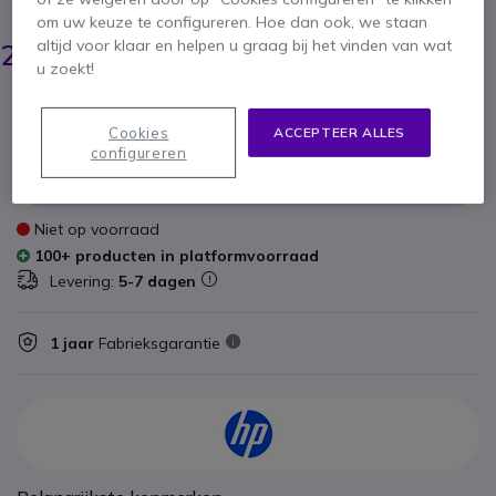
BESPAAR 15,00 €
om uw keuze te configureren. Hoe dan ook, we staan
269,95 €
altijd voor klaar en helpen u graag bij het vinden van wat
254,95 €
ex. BTW
-
308,49 €
incl. BTW
u zoekt!
Aantal
IN WINKELWAGEN
Cookies
ACCEPTEER ALLES
configureren
OFFERTE BINNEN 4 UUR
Niet op voorraad
100+ producten in platformvoorraad
Levering:
5-7 dagen
1 jaar
Fabrieksgarantie