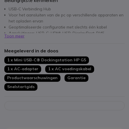
Belangrijkste kenmerken
USB-C Verbinding Hub
Voor het aansluiten van de pc op verschillende apparaten en
het opladen ervan
Geoptimaliseerde configuratie met slechts één kabel
Aansluitingen: USB-C; HDMI; USB; DisplayPort; RJ45
Toon meer
Compatibel met HP-modellen en andere merken
Meegeleverd in de doos
1 x Mini USB-C® Dockingstation HP G5
1 x AC-adapter
1 x AC voedingskabel
Productwaarschuwingen
Garantie
Snelstartgids