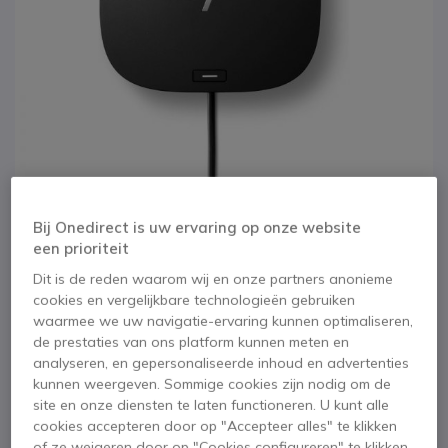
Bij Onedirect is uw ervaring op onze website
een prioriteit
1
2
3
4
Dit is de reden waarom wij en onze partners anonieme
HP G5
Ga naar het begin van de afbeeldingen-gallerij
cookies en vergelijkbare technologieën gebruiken
Dockingstation
waarmee we uw navigatie-ervaring kunnen optimaliseren,
de prestaties van ons platform kunnen meten en
analyseren, en gepersonaliseerde inhoud en advertenties
SKU HP5TW10AA // Referentie fabrikant: 5TW10AA#ABB
kunnen weergeven. Sommige cookies zijn nodig om de
USB-C hub om een pc op meerdere
site en onze diensten te laten functioneren. U kunt alle
randapparaten aan te sluiten.
cookies accepteren door op "Accepteer alles" te klikken
of ze weigeren door op "Cookies configureren" te klikken