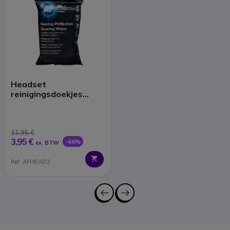
Headset
reinigingsdoekjes
(x40)
11,95 €
3,95 €
-66%
ex. BTW
Ref: AFHEAD2