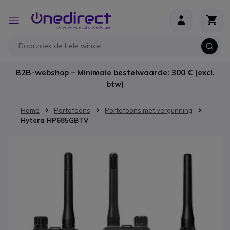
Ga naar de inhoud
Toggle
Nav
B2B-webshop – Minimale bestelwaarde: 300 € (excl.
btw)
Home
Portofoons
Portofoons met vergunning
Hytera HP685GBTV
Ga naar het einde van de afbeeldingen-gallerij