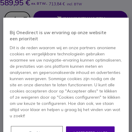
589,95 €
ex. BTW
-
713,84 €
incl. BTW
Aantal
IN WINKELWAGEN
Bij Onedirect is uw ervaring op onze website
OFFERTE BINNEN 4 UUR
een prioriteit
Dit is de reden waarom wij en onze partners anonieme
Niet op voorraad
cookies en vergelijkbare technologieën gebruiken
waarmee we uw navigatie-ervaring kunnen optimaliseren,
1 jaar
Fabrieksgarantie
de prestaties van ons platform kunnen meten en
analyseren, en gepersonaliseerde inhoud en advertenties
kunnen weergeven. Sommige cookies zijn nodig om de
site en onze diensten te laten functioneren. U kunt alle
cookies accepteren door op "Accepteer alles" te klikken
of ze weigeren door op "Cookies configureren" te klikken
om uw keuze te configureren. Hoe dan ook, we staan
Belangrijkste kenmerken
altijd voor klaar en helpen u graag bij het vinden van wat
Professionele walkie-talkie met vergunning
u zoekt!
VHF-frequentieband: 136-174 MHz
Ondersteunt analoge en digitale modus
8 inch kleurendisplay beschikbaar