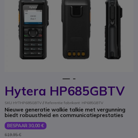
1
2
Hytera HP685GBTV
Ga naar het begin van de afbeeldingen-gallerij
SKU HYTHP685GBTV // Referentie fabrikant: HP685GBTV
Nieuwe generatie walkie talkie met vergunning
biedt robuustheid en communicatieprestaties
BESPAAR 30,00 €
619,95 €