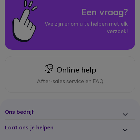
Een vraag?
We zijn er om u te helpen met elk
verzoek!
icon
Online help
After-sales service en FAQ
Ons bedrijf
Laat ons je helpen