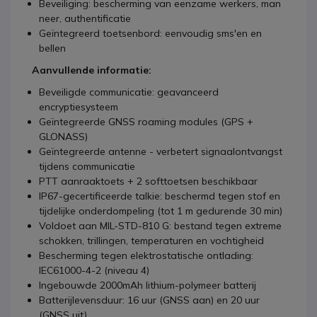
Beveiliging: bescherming van eenzame werkers, man
neer, authentificatie
Geïntegreerd toetsenbord: eenvoudig sms'en en
bellen
Aanvullende informatie:
Beveiligde communicatie: geavanceerd
encryptiesysteem
Geïntegreerde GNSS roaming modules (GPS +
GLONASS)
Geïntegreerde antenne - verbetert signaalontvangst
tijdens communicatie
PTT aanraaktoets + 2 softtoetsen beschikbaar
IP67-gecertificeerde talkie: beschermd tegen stof en
tijdelijke onderdompeling (tot 1 m gedurende 30 min)
Voldoet aan MIL-STD-810 G: bestand tegen extreme
schokken, trillingen, temperaturen en vochtigheid
Bescherming tegen elektrostatische ontlading:
IEC61000-4-2 (niveau 4)
Ingebouwde 2000mAh lithium-polymeer batterij
Batterijlevensduur: 16 uur (GNSS aan) en 20 uur
(GNSS uit)