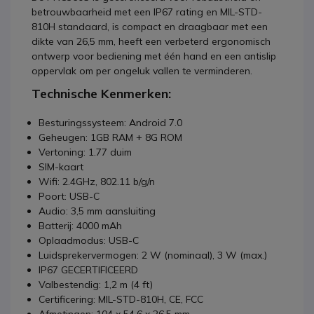
betrouwbaarheid met een IP67 rating en MIL-STD-
810H standaard, is compact en draagbaar met een
dikte van 26,5 mm, heeft een verbeterd ergonomisch
ontwerp voor bediening met één hand en een antislip
oppervlak om per ongeluk vallen te verminderen.
Technische Kenmerken:
Besturingssysteem: Android 7.0
Geheugen: 1GB RAM + 8G ROM
Vertoning: 1.77 duim
SIM-kaart
Wifi: 2.4GHz, 802.11 b/g/n
Poort: USB-C
Audio: 3,5 mm aansluiting
Batterij: 4000 mAh
Oplaadmodus: USB-C
Luidsprekervermogen: 2 W (nominaal), 3 W (max.)
IP67 GECERTIFICEERD
Valbestendig: 1,2 m (4 ft)
Certificering: MIL-STD-810H, CE, FCC