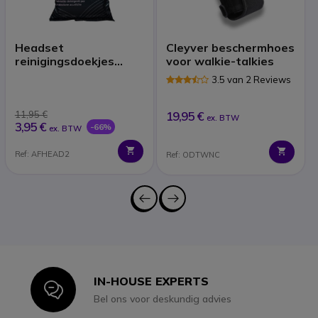
Headset
Cleyver beschermhoes
reinigingsdoekjes
voor walkie-talkies
(x40)
3.5 van 2 Reviews
11,95 €
19,95 €
ex. BTW
3,95 €
-66%
ex. BTW
Ref: AFHEAD2
Ref: ODTWNC
IN-HOUSE EXPERTS
Icon
Bel ons voor deskundig advies