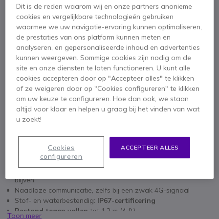
Aantal
Dit is de reden waarom wij en onze partners anonieme
IN WINKELWAGEN
cookies en vergelijkbare technologieën gebruiken
waarmee we uw navigatie-ervaring kunnen optimaliseren,
de prestaties van ons platform kunnen meten en
OFFERTE BINNEN 4 UUR
analyseren, en gepersonaliseerde inhoud en advertenties
kunnen weergeven. Sommige cookies zijn nodig om de
Niet op voorraad
site en onze diensten te laten functioneren. U kunt alle
cookies accepteren door op "Accepteer alles" te klikken
of ze weigeren door op "Cookies configureren" te klikken
2 jaar
Fabrieksgarantie
om uw keuze te configureren. Hoe dan ook, we staan
altijd voor klaar en helpen u graag bij het vinden van wat
u zoekt!
Cookies
ACCEPTEER ALLES
Belangrijkste kenmerken
configureren
Hybride radio met mobiele telefoon om altijd verbonden te
blijven
Naadloze communicatie, zelfs bij een zwak 4G-signaal
Stof- en waterbestendig:
IP67-certificering
Bestand tegen vallen
tot 1,2 m (4 ft)
Toon meer