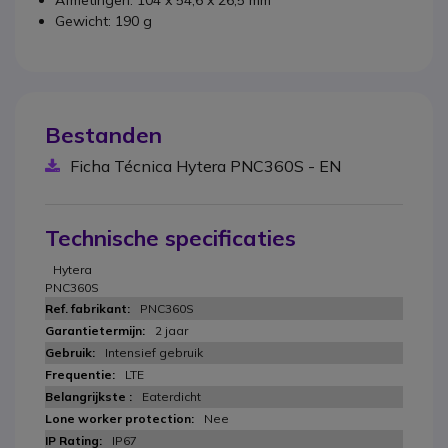
Afmetingen: 104 x 54,6 x 26,5 mm
Gewicht: 190 g
Bestanden
Ficha Técnica Hytera PNC360S - EN
Technische specificaties
Hytera
PNC360S
PNC360S
2 jaar
Intensief gebruik
LTE
Eaterdicht
Nee
IP67