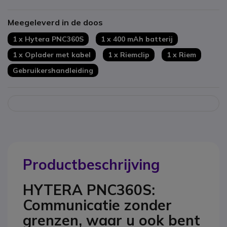
Luid en duidelijk geluid, zelfs in lawaaierige omgevingen
PTT-knop
,
noodknop
Meegeleverd in de doos
3,5 mm
hoofdtelefoonaansluiting
1 x Hytera PNC360S
1 x 400 mAh batterij
1 x Oplader met kabel
1 x Riemclip
1 x Riem
Gebruikershandleiding
Productbeschrijving
HYTERA PNC360S:
Communicatie zonder
grenzen, waar u ook bent