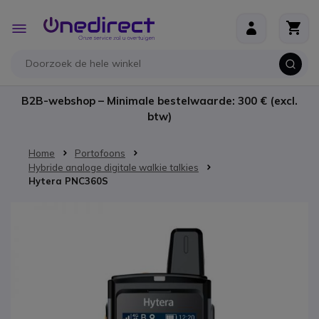
Ga naar de inhoud
Toggle
Nav
B2B-webshop – Minimale bestelwaarde: 300 € (excl.
btw)
Home
Portofoons
Hybride analoge digitale walkie talkies
Hytera PNC360S
Ga naar het einde van de afbeeldingen-gallerij