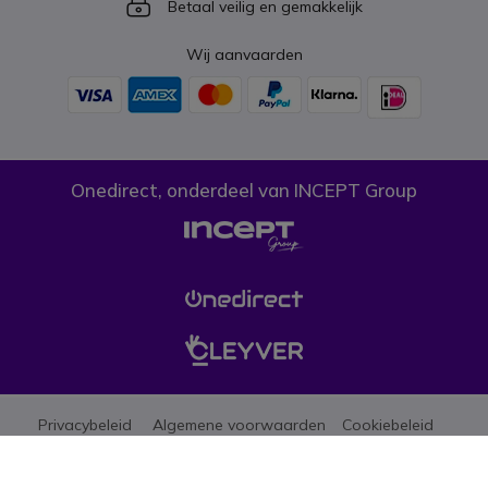
Icon
Betaal veilig en gemakkelijk
Wij aanvaarden
Onedirect, onderdeel van INCEPT Group
Privacybeleid
Algemene voorwaarden
Cookiebeleid