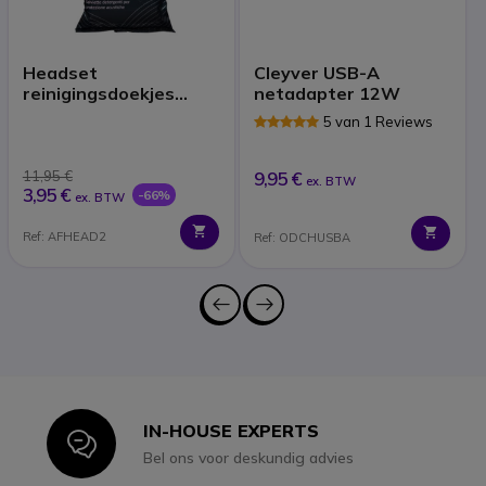
Headset
Cleyver USB-A
reinigingsdoekjes
netadapter 12W
(x40)
5 van 1 Reviews
11,95 €
9,95 €
ex. BTW
3,95 €
-66%
ex. BTW
Ref: AFHEAD2
Ref: ODCHUSBA
IN-HOUSE EXPERTS
Icon
Bel ons voor deskundig advies