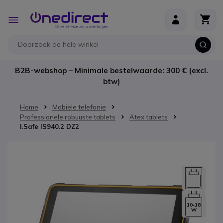
Ga naar de inhoud
Toggle
Nav
B2B-webshop – Minimale bestelwaarde: 300 € (excl.
btw)
Home
Mobiele telefonie
Professionele robuuste tablets
Atex tablets
I.Safe IS940.2 DZ2
Ga naar het einde van de afbeeldingen-gallerij
10-18
W