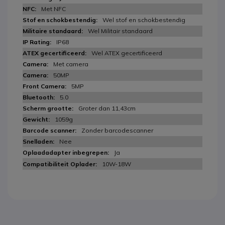
Met NFC
Wel stof en schokbestendig
Wel Militair standaard
IP68
Wel ATEX gecertificeerd
Met camera
50MP
5MP
5.0
Groter dan 11,43cm
1059g
Zonder barcodescanner
Nee
Ja
10W-18W