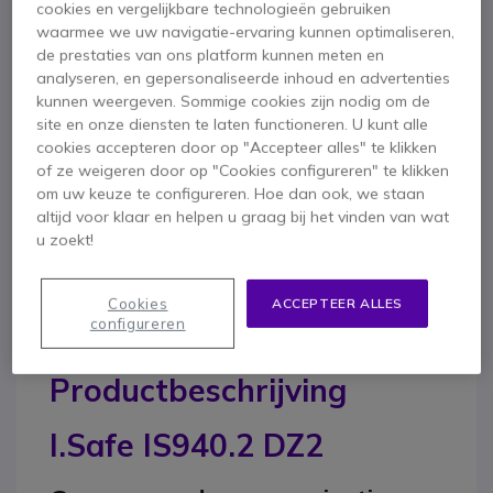
Volledige connectiviteit: 5G, Wi-Fi, Bluetooth, NFC, GPS
cookies en vergelijkbare technologieën gebruiken
SOS-knop voor de veiligheid van alleenwerkers
waarmee we uw navigatie-ervaring kunnen optimaliseren,
Meegeleverd in de doos
IP68 + MIL-STD-810H: bestand tegen water, schokken,...
de prestaties van ons platform kunnen meten en
analyseren, en gepersonaliseerde inhoud en advertenties
1 x I.Safe IS940.2 tablet
1 x Batterij
kunnen weergeven. Sommige cookies zijn nodig om de
1 x Polsriem
1 x USB-C-kabel
site en onze diensten te laten functioneren. U kunt alle
cookies accepteren door op "Accepteer alles" te klikken
1 x Universele netadapter
1 x Schermbeschermer
of ze weigeren door op "Cookies configureren" te klikken
1 x Schroevendraaier
Documentatie
om uw keuze te configureren. Hoe dan ook, we staan
altijd voor klaar en helpen u graag bij het vinden van wat
u zoekt!
Cookies
ACCEPTEER ALLES
configureren
Productbeschrijving
I.Safe IS940.2 DZ2