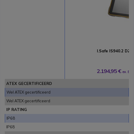
I.Safe IS940.2 DZ2
2.194,95 €
ex. B
ATEX GECERTIFICEERD
Wel ATEX gecertificeerd
Wel ATEX gecertificeerd
IP RATING
IP68
IP68