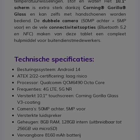
temperatuurwisselingen, stof en water! Het
10,1"
scherm
is extra sterk dankzij
Corning® Gorilla®
Glass
en kan zelfs met handschoenen worden
bediend. De
dubbele camera
(
50MP achter + 5MP
voor
) en de vele
connectiviteitsopties
(
Bluetooth 5.2
en NFC
) maken van deze tablet een compleet
hulpmiddel voor buitendienstmedewerkers.
Technische specificaties:
Besturingssysteem: Android 14
ATEX 2/22-certificering: laag risico
Processor: Qualcomm QCM6490 Octa Core
Frequenties: 4G LTE, 5G NR
Versterkt 10,1'' touchscreen: Corning Gorilla Glass
V3-coating
Camera’s: 50MP achter, 5MP voor
Versterkte luidspreker
Geheugen: 8GB RAM, 128GB intern (
uitbreidbaar tot
256GB via microSD
)
Vervangbare 8160 mAh batterij