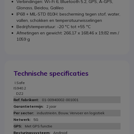
Verbindingen: Wi-Fi 6, Bluetooth 5.2, GPS, A-GPS,
Glonass, Beidou, Galileo
IP68 + MIL-STD 810H: bescherming tegen stof, water,
vallen, schokken en temperatuurwisselingen
Bedrijfstemperatuur: -20 °C tot +55 °C
Afmetingen en gewicht: 266,17 x 168,46 x 19,82 mm /
1059 g
Technische specificaties
I.Safe
IS940.2
DZ2
01-00940002-001001
2 jaar
industrieën, Bouw, Vervoer en logistiek
5G
Met GPS functie
Android