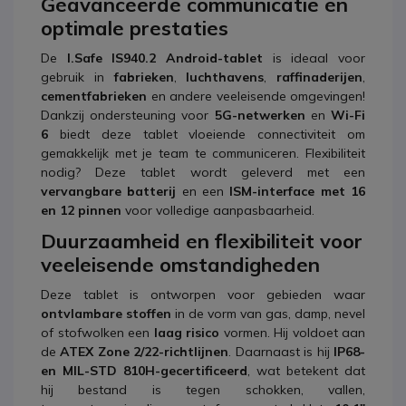
Geavanceerde communicatie en
optimale prestaties
De
I.Safe IS940.2 Android-tablet
is ideaal voor
gebruik in
fabrieken
,
luchthavens
,
raffinaderijen
,
cementfabrieken
en andere veeleisende omgevingen!
Dankzij ondersteuning voor
5G-netwerken
en
Wi-Fi
6
biedt deze tablet vloeiende connectiviteit om
gemakkelijk met je team te communiceren. Flexibiliteit
nodig? Deze tablet wordt geleverd met een
vervangbare batterij
en een
ISM-interface met 16
en 12 pinnen
voor volledige aanpasbaarheid.
Duurzaamheid en flexibiliteit voor
veeleisende omstandigheden
Deze tablet is ontworpen voor gebieden waar
ontvlambare stoffen
in de vorm van gas, damp, nevel
of stofwolken een
laag risico
vormen. Hij voldoet aan
de
ATEX Zone 2/22-richtlijnen
. Daarnaast is hij
IP68-
en MIL-STD 810H-gecertificeerd
, wat betekent dat
hij bestand is tegen schokken, vallen,