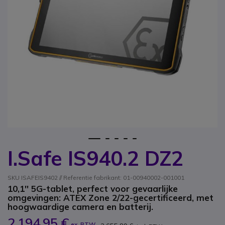
1
2
3
4
5
I.Safe IS940.2 DZ2
Ga naar het begin van de afbeeldingen-gallerij
SKU ISAFEIS9402 // Referentie fabrikant: 01-00940002-001001
10,1'' 5G-tablet, perfect voor gevaarlijke
omgevingen: ATEX Zone 2/22-gecertificeerd, met
hoogwaardige camera en batterij.
2.194,95 €
ex. BTW