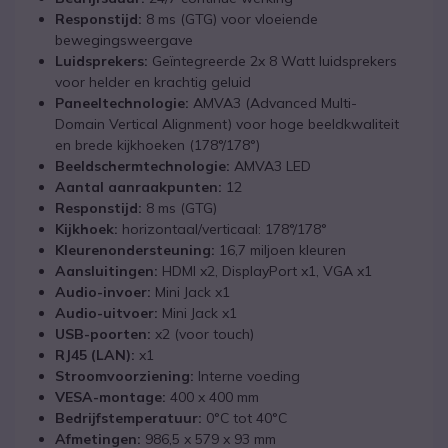
Responstijd:
8 ms (GTG) voor vloeiende
bewegingsweergave
Luidsprekers:
Geïntegreerde 2x 8 Watt luidsprekers
voor helder en krachtig geluid
Paneeltechnologie:
AMVA3 (Advanced Multi-
Domain Vertical Alignment) voor hoge beeldkwaliteit
en brede kijkhoeken (178°/178°)
Beeldschermtechnologie:
AMVA3 LED
Aantal aanraakpunten:
12
Responstijd:
8 ms (GTG)
Kijkhoek:
horizontaal/verticaal: 178°/178°
Kleurenondersteuning:
16,7 miljoen kleuren
Aansluitingen:
HDMI x2, DisplayPort x1, VGA x1
Audio-invoer:
Mini Jack x1
Audio-uitvoer:
Mini Jack x1
USB-poorten:
x2 (voor touch)
RJ45 (LAN):
x1
Stroomvoorziening:
Interne voeding
VESA-montage:
400 x 400 mm
Bedrijfstemperatuur:
0°C tot 40°C
Afmetingen:
986,5 x 579 x 93 mm