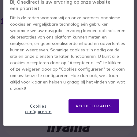
Bij Onedirect is uw ervaring op onze website
BESPAAR 453,00 €
een prioriteit
1.699,95 €
Dit is de reden waarom wij en onze partners anonieme
1.246,95 €
ex. BTW
-
1.508,81 €
incl. BTW
cookies en vergelijkbare technologieën gebruiken
waarmee we uw navigatie-ervaring kunnen optimaliseren,
Aantal
de prestaties van ons platform kunnen meten en
IN WINKELWAGEN
analyseren, en gepersonaliseerde inhoud en advertenties
kunnen weergeven. Sommige cookies zijn nodig om de
OFFERTE BINNEN 4 UUR
site en onze diensten te laten functioneren. U kunt alle
cookies accepteren door op "Accepteer alles" te klikken
Niet op voorraad
of ze weigeren door op "Cookies configureren" te klikken
om uw keuze te configureren. Hoe dan ook, we staan
46 producten in platformvoorraad
altijd voor klaar en helpen u graag bij het vinden van wat
Levering:
5-7 dagen
u zoekt!
3 jaar
Fabrieksgarantie
Cookies
ACCEPTEER ALLES
configureren