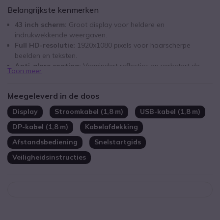
Belangrijkste kenmerken
43 inch scherm:
Groot display voor heldere en
indrukwekkende weergaven.
Full HD-resolutie:
1920x1080 pixels voor haarscherpe
beelden en teksten.
Anti-glare coating:
Vermindert reflecties en verbetert de
Toon meer
leesbaarheid, zelfs bij fel omgevingslicht.
12-punts touchtechnologie:
Ondersteunt multi-
Meegeleverd in de doos
touchgebaren voor een soepele en intuïtieve bediening.
Robuust ontwerp:
Geschikt voor intensief dagelijks gebruik,
Display
Stroomkabel (1,8 m)
USB-kabel (1,8 m)
met name in publieke en commerciële omgevingen.
DP-kabel (1,8 m)
Kabelafdekking
Metalen behuizing:
Biedt extra duurzaamheid en
bescherming.
Afstandsbediening
Snelstartgids
Veiligheidsinstructies