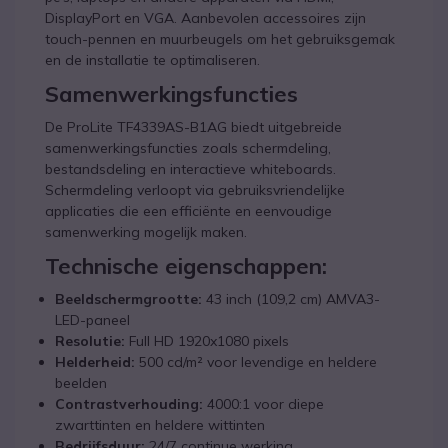
DisplayPort en VGA. Aanbevolen accessoires zijn
touch-pennen en muurbeugels om het gebruiksgemak
en de installatie te optimaliseren.
Samenwerkingsfuncties
De ProLite TF4339AS-B1AG biedt uitgebreide
samenwerkingsfuncties zoals schermdeling,
bestandsdeling en interactieve whiteboards.
Schermdeling verloopt via gebruiksvriendelijke
applicaties die een efficiënte en eenvoudige
samenwerking mogelijk maken.
Technische eigenschappen:
Beeldschermgrootte:
43 inch (109,2 cm) AMVA3-
LED-paneel
Resolutie:
Full HD 1920x1080 pixels
Helderheid:
500 cd/m² voor levendige en heldere
beelden
Contrastverhouding:
4000:1 voor diepe
zwarttinten en heldere wittinten
Bedrijfsduur:
24/7 continue werking