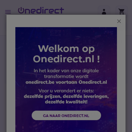
Ga naar de inhoud
Toggle
Nav
Sluit
B2B-webshop – Minimale bestelwaarde: 300 € (excl.
btw)
Home
Conferencing
AV en Professionele Displays
Display accessoires
iiyama Prolite TF4339AS-B1AG
Ga naar het einde van de afbeeldingen-gallerij