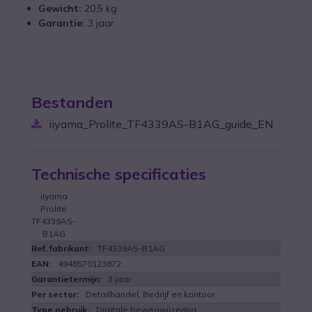
Gewicht:
20,5 kg
Garantie:
3 jaar
Bestanden
iiyama_Prolite_TF4339AS-B1AG_guide_EN
Technische specificaties
iiyama
Prolite
TF4339AS-
B1AG
TF4339AS-B1AG
4948570123872
3 jaar
Detailhandel, Bedrijf en kantoor
Digitale bewegwijzering