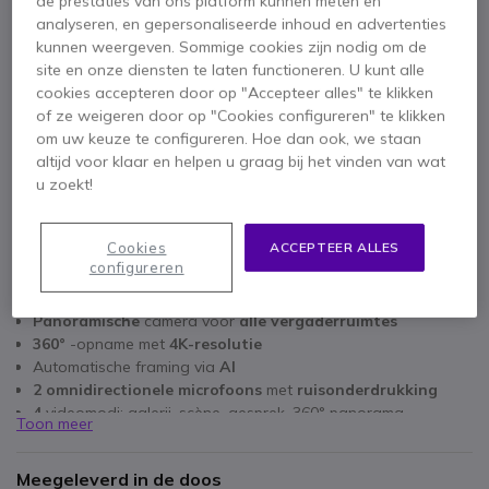
de prestaties van ons platform kunnen meten en
IN WINKELWAGEN
analyseren, en gepersonaliseerde inhoud en advertenties
kunnen weergeven. Sommige cookies zijn nodig om de
site en onze diensten te laten functioneren. U kunt alle
OFFERTE BINNEN 4 UUR
cookies accepteren door op "Accepteer alles" te klikken
of ze weigeren door op "Cookies configureren" te klikken
Niet op voorraad
om uw keuze te configureren. Hoe dan ook, we staan
altijd voor klaar en helpen u graag bij het vinden van wat
u zoekt!
Cookies
ACCEPTEER ALLES
configureren
Belangrijkste kenmerken
Panoramische
camera
voor
alle vergaderruimtes
360°
-opname
met
4K-resolutie
Automatische framing via
AI
2 omnidirectionele microfoons
met
ruisonderdrukking
4
videomodi: galerij, scène, gesprek, 360° panorama
Toon meer
Plug & Play-
verbinding
via
USB-C
Compatibel met Barco ClickShare-oplossingen
Meegeleverd in de doos