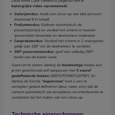
Deze Innex Cube-camera is uitgerust met
4
belangrijke video-opnamemodi
:
Galerijmodus:
maak een close-up van elke persoon
(maximaal 8 in totaal
)
Podiummodus:
Kadreer automatisch de
presentator(en) en verdeel het scherm in tweeën
(
presentator bovenaan en deelnemers onderaan
)
Gespreksmodus:
Verdeel het scherm in 2 weergaven
gelijk aan 180° om de deelnemers te verdelen
360°-panoramamodus:
geef een volledig 360°-
beeld van de kamer weer
Goed om te weten: dankzij de
handmatige
modus kun
je het gezichtsveld zelf aanpassen met
5 vooraf
gedefinieerde hoeken
(360°/270°/180°/120°/90°). En
dankzij de functie "
negeerzone
" kunt u een te
vermijden gebied definiëren (deur, raam, enz.) dat de
camera automatisch zal verwijderen om interferentie te
voorkomen bij het maken van een close-up.
Technische eigenschappen: