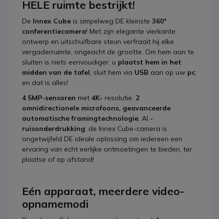
HELE ruimte bestrijkt!
De
Innex Cube
is simpelweg DE kleinste
360°
conferentiecamera
! Met zijn elegante vierkante
ontwerp en uitschuifbare steun verfraait hij elke
vergaderruimte, ongeacht de grootte. Om hem aan te
sluiten is niets eenvoudiger: u
plaatst hem in het
midden van de tafel
, sluit hem via
USB
aan op uw
pc
,
en dat is alles!
4 5MP-sensoren
met
4K-
resolutie,
2
omnidirectionele microfoons, geavanceerde
automatische framingtechnologie
, AI
-
ruisonderdrukking
: de Innex Cube-camera is
ongetwijfeld DE ideale oplossing om iedereen een
ervaring van echt eerlijke ontmoetingen te bieden, ter
plaatse of op afstand!
Eén apparaat, meerdere video-
opnamemodi