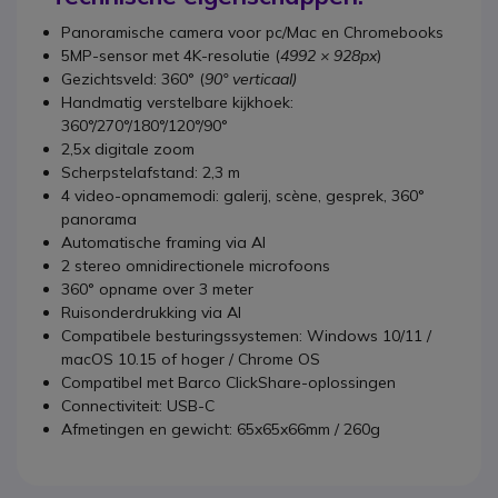
Panoramische camera voor pc/Mac en Chromebooks
5MP-sensor met 4K-resolutie (
4992 × 928px
)
Gezichtsveld: 360° (
90° verticaal)
Handmatig verstelbare kijkhoek:
360°/270°/180°/120°/90°
2,5x digitale zoom
Scherpstelafstand: 2,3 m
4 video-opnamemodi: galerij, scène, gesprek, 360°
panorama
Automatische framing via AI
2 stereo omnidirectionele microfoons
360° opname over 3 meter
Ruisonderdrukking via AI
Compatibele besturingssystemen: Windows 10/11 /
macOS 10.15 of hoger / Chrome OS
Compatibel met Barco ClickShare-oplossingen
Connectiviteit: USB-C
Afmetingen en gewicht: 65x65x66mm / 260g