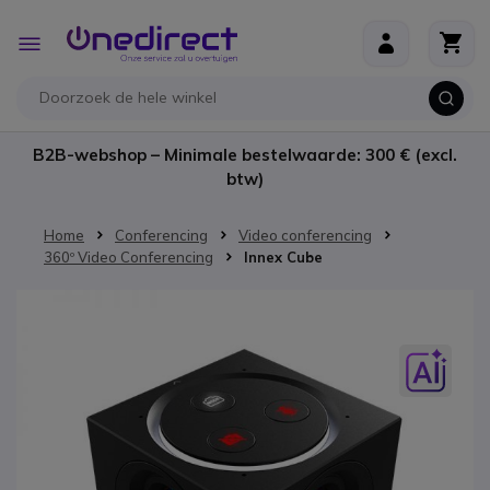
Ga naar de inhoud
Toggle
Nav
B2B-webshop – Minimale bestelwaarde: 300 € (excl.
btw)
Home
Conferencing
Video conferencing
360º Video Conferencing
Innex Cube
Ga naar het einde van de afbeeldingen-gallerij