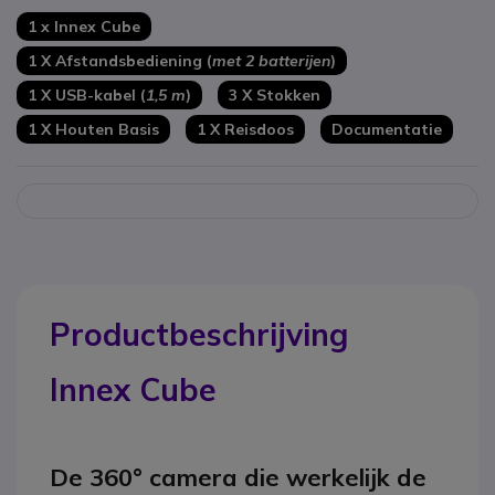
1 x Innex Cube
1 X Afstandsbediening (
met 2 batterijen
)
1 X USB-kabel (
1,5 m
)
3 X Stokken
1 X Houten Basis
1 X Reisdoos
Documentatie
Productbeschrijving
Innex Cube
De 360° camera die werkelijk de