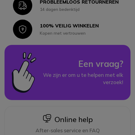
PROBLEEMLOOS RETOURNEREN
Icon
14 dagen bedenktijd
100% VEILIG WINKELEN
Icon
Kopen met vertrouwen
Een vraag?
We zijn er om u te helpen met elk
verzoek!
icon
Online help
After-sales service en FAQ