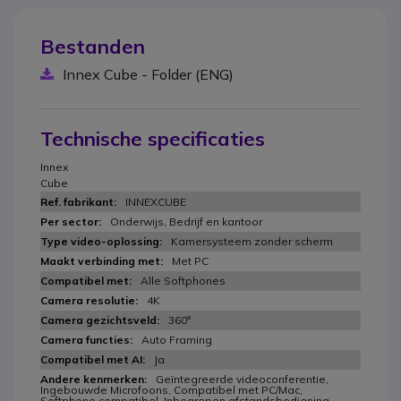
Bestanden
Innex Cube - Folder (ENG)
Technische specificaties
Innex
Cube
INNEXCUBE
Onderwijs, Bedrijf en kantoor
Kamersysteem zonder scherm
Met PC
Alle Softphones
4K
360°
Auto Framing
Ja
Geïntegreerde videoconferentie,
Ingebouwde Microfoons, Compatibel met PC/Mac,
Softphone compatibel, Inbegrepen afstandsbediening,