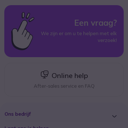
Een vraag?
We zijn er om u te helpen met elk
verzoek!
icon
Online help
After-sales service en FAQ
Ons bedrijf