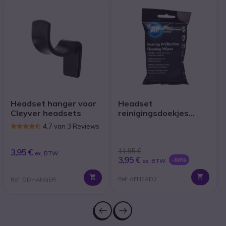
Headset hanger voor
Headset
Cleyver headsets
reinigingsdoekjes
(x40)
4.7 van 3 Reviews
3,95 €
11,95 €
ex. BTW
3,95 €
-66%
ex. BTW
Ref: AFHEAD2
Ref: ODHANGER