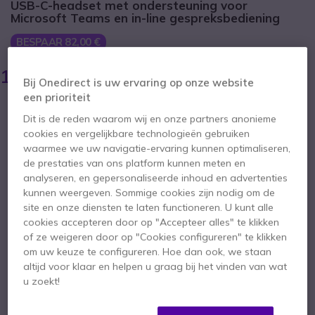
USB-C-headset met ondersteuning voor
Microsoft Teams en in-line gespreksbediening
BESPAAR 82,00 €
198,95 €
116,95 €
ex. BTW
-
141,51 €
incl. BTW
Bij Onedirect is uw ervaring op onze website
een prioriteit
Aantal
IN WINKELWAGEN
Dit is de reden waarom wij en onze partners anonieme
cookies en vergelijkbare technologieën gebruiken
waarmee we uw navigatie-ervaring kunnen optimaliseren,
OFFERTE BINNEN 4 UUR
de prestaties van ons platform kunnen meten en
analyseren, en gepersonaliseerde inhoud en advertenties
Niet op voorraad
kunnen weergeven. Sommige cookies zijn nodig om de
site en onze diensten te laten functioneren. U kunt alle
cookies accepteren door op "Accepteer alles" te klikken
3 jaar
Fabrieksgarantie
of ze weigeren door op "Cookies configureren" te klikken
om uw keuze te configureren. Hoe dan ook, we staan
altijd voor klaar en helpen u graag bij het vinden van wat
u zoekt!
Belangrijkste kenmerken