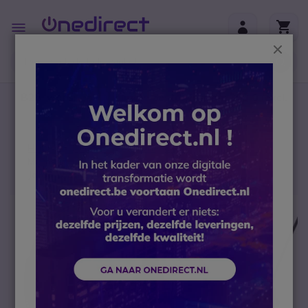
Ga naar de inhoud
Toggle
Nav
Sluit
B2B-webshop – Minimale bestelwaarde: 300 € (excl.
btw)
Home
Headsets
PC headsets
Microsoft Teams headset
Jabra Engage 40 (Inline Link) USB-C MS Mono
Ga naar het einde van de afbeeldingen-gallerij