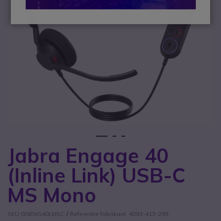
1
2
3
Jabra Engage 40
Ga naar het begin van de afbeeldingen-gallerij
(Inline Link) USB-C
MS Mono
SKU GNENG40LMSC // Referentie fabrikant: 4093-413-299