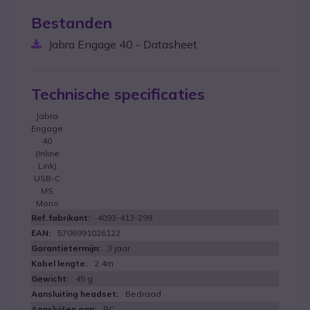
Bestanden
Jabra Engage 40 - Datasheet
Technische specificaties
Jabra
Engage
40
(Inline
Link)
USB-C
MS
Mono
4093-413-299
5706991026122
3 jaar
2.4m
45 g
Bedraad
PC