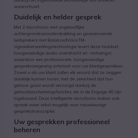
dankzij het ingebouwde bezetlampje dat anderen
waarschuwt.
Duidelijk en helder gesprek
Met 2 microfoons met ongelooflijke
achtergrondruisonderdrukking en geavanceerde
luidsprekers met BalancedVoiceTM-
signaalverwerkingstechnologie levert deze headset
hoogwaardige audio-overdracht en -ontvangst,
waardoor een professionele, hoogwaardige
gespreksomgeving ontstaat voor uw klantgesprekken.
Zowel u als uw klant zullen elk woord dat ze zeggen
duidelijk kunnen horen, met de zekerheid dat hun
gehoor goed wordt verzorgd dankzij de
gehoorbeschermingsfuncties die in de Engage 40 zijn
ingebouwd. Deze intelligente microfoons maken ook
spraak-naar-tekst mogelijk voor nauwkeurige
gesprekstranscriptie.
Uw gesprekken professioneel
beheren