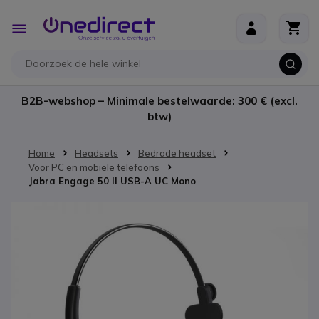
Ga naar de inhoud
Toggle
Nav
B2B-webshop – Minimale bestelwaarde: 300 € (excl.
btw)
Home
Headsets
Bedrade headset
Voor PC en mobiele telefoons
Jabra Engage 50 II USB-A UC Mono
Ga naar het einde van de afbeeldingen-gallerij