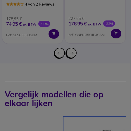
4 van 2 Reviews
227,65 €
178,95 €
176,95 €
74,95 €
-22%
-58%
ex. BTW
ex. BTW
Ref: GNENG50IILUCAM
Ref: SESC630USBM
Vergelijk modellen die op
elkaar lijken