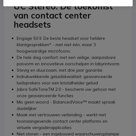
UC Stereo. De toekomst
van contact center
headsets
Engage 50 II. De beste headset voor heldere
klantgesprekken* - met niet één, maar 3
hoogwaardige microfoons.
De hele dag comfort: met een veilige, aanpasbare
pasvorm en innovatieve oorschelpen in labyrintvorm.
Stevig en duurzaam, met drie jaar garantie.
Indrukwekkende geluidskwaliteit: geavanceerde
luidsprekers voor een kristalhelder geluid
Jabra SafeToneTM 2.0 - bescherm uw gehoor met
onze geavanceerde functies
Mis geen woord - BalancedVoice™ maakt spraak
duidelijker
Maak met vertrouwen verbinding - werkt met
toonaangevende contact center platforms en
virtuele vergaderapplicaties
Niet storen - een ingebouwd waarschuwingslampje