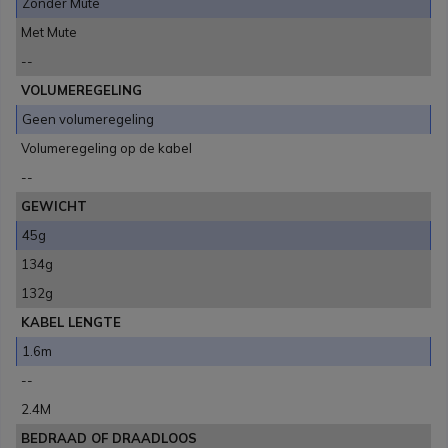
Zonder Mute
Met Mute
--
VOLUMEREGELING
Geen volumeregeling
Volumeregeling op de kabel
--
GEWICHT
45g
134g
132g
KABEL LENGTE
1.6m
--
2.4M
BEDRAAD OF DRAADLOOS