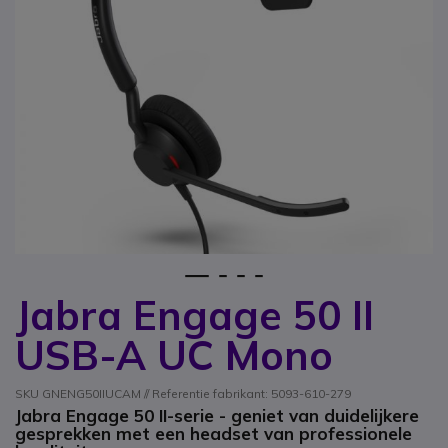
1
2
3
4
Jabra Engage 50 II
Ga naar het begin van de afbeeldingen-gallerij
USB-A UC Mono
SKU GNENG50IIUCAM // Referentie fabrikant: 5093-610-279
Jabra Engage 50 II-serie - geniet van duidelijkere
gesprekken met een headset van professionele