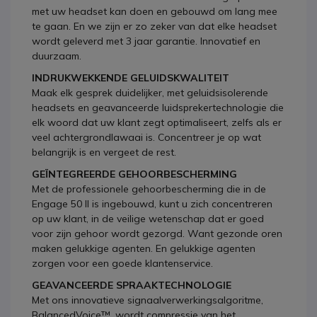
met uw headset kan doen en gebouwd om lang mee
te gaan. En we zijn er zo zeker van dat elke headset
wordt geleverd met 3 jaar garantie. Innovatief en
duurzaam.
INDRUKWEKKENDE GELUIDSKWALITEIT
Maak elk gesprek duidelijker, met geluidsisolerende
headsets en geavanceerde luidsprekertechnologie die
elk woord dat uw klant zegt optimaliseert, zelfs als er
veel achtergrondlawaai is. Concentreer je op wat
belangrijk is en vergeet de rest.
GEÏNTEGREERDE GEHOORBESCHERMING
Met de professionele gehoorbescherming die in de
Engage 50 II is ingebouwd, kunt u zich concentreren
op uw klant, in de veilige wetenschap dat er goed
voor zijn gehoor wordt gezorgd. Want gezonde oren
maken gelukkige agenten. En gelukkige agenten
zorgen voor een goede klantenservice.
GEAVANCEERDE SPRAAKTECHNOLOGIE
Met ons innovatieve signaalverwerkingsalgoritme,
BalancedVoice™, wordt compressie van het