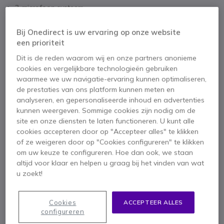
3-microfoon systeem
USB-A connectiviteit
De hele dag comfort
Bij Onedirect is uw ervaring op onze website
Ingebouwde lichten
een prioriteit
Toon meer
Duurzaam met 3 jaar garantie
Dit is de reden waarom wij en onze partners anonieme
SmartRinger met bewegingsdetectie
cookies en vergelijkbare technologieën gebruiken
Meegeleverd in de doos
waarmee we uw navigatie-ervaring kunnen optimaliseren,
1 x Jabra Engage 50 II USB-A UC Mono
de prestaties van ons platform kunnen meten en
analyseren, en gepersonaliseerde inhoud en advertenties
1 x draagtas
Koopgids
Garantie
kunnen weergeven. Sommige cookies zijn nodig om de
site en onze diensten te laten functioneren. U kunt alle
cookies accepteren door op "Accepteer alles" te klikken
of ze weigeren door op "Cookies configureren" te klikken
om uw keuze te configureren. Hoe dan ook, we staan
altijd voor klaar en helpen u graag bij het vinden van wat
u zoekt!
Productbeschrijving
Cookies
ACCEPTEER ALLES
configureren
Jabra Engage 50 II USB-A