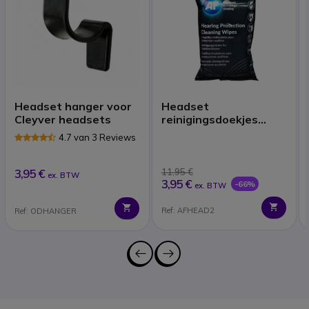
Headset hanger voor
Headset
Cleyver headsets
reinigingsdoekjes
(x40)
4.7 van 3 Reviews
3,95 €
11,95 €
ex. BTW
3,95 €
-66%
ex. BTW
Ref: AFHEAD2
Ref: ODHANGER