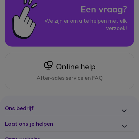
Een vraag?
We zijn er om u te helpen met elk
verzoek!
icon
Online help
After-sales service en FAQ
Ons bedrijf
Laat ons je helpen