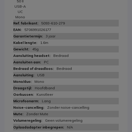
50 II
USB-A
UC
Mono
5093-610-279
5706991026177
3 jaar
1.6m
45g
Bedraad
PC
Bedraad
USB
Mono
Hoofdband
Kunstleer
Lang
Zonder noise-cancelling
Zonder Mute
Geen volumeregeling
N/A