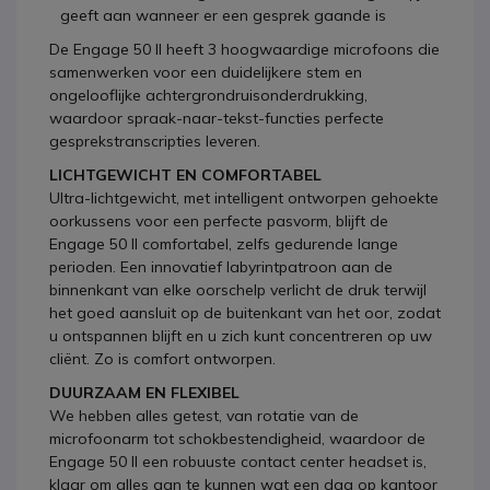
geeft aan wanneer er een gesprek gaande is
De Engage 50 II heeft 3 hoogwaardige microfoons die
samenwerken voor een duidelijkere stem en
ongelooflijke achtergrondruisonderdrukking,
waardoor spraak-naar-tekst-functies perfecte
gesprekstranscripties leveren.
LICHTGEWICHT EN COMFORTABEL
Ultra-lichtgewicht, met intelligent ontworpen gehoekte
oorkussens voor een perfecte pasvorm, blijft de
Engage 50 II comfortabel, zelfs gedurende lange
perioden. Een innovatief labyrintpatroon aan de
binnenkant van elke oorschelp verlicht de druk terwijl
het goed aansluit op de buitenkant van het oor, zodat
u ontspannen blijft en u zich kunt concentreren op uw
cliënt. Zo is comfort ontworpen.
DUURZAAM EN FLEXIBEL
We hebben alles getest, van rotatie van de
microfoonarm tot schokbestendigheid, waardoor de
Engage 50 II een robuuste contact center headset is,
klaar om alles aan te kunnen wat een dag op kantoor