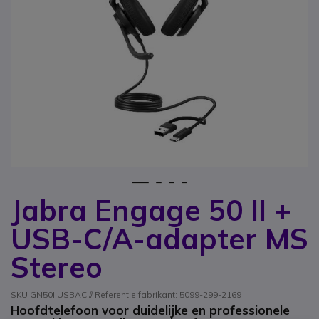
1
2
3
4
Jabra Engage 50 II +
Ga naar het begin van de afbeeldingen-gallerij
USB-C/A-adapter MS
Stereo
SKU GN50IIUSBAC // Referentie fabrikant: 5099-299-2169
Hoofdtelefoon voor duidelijke en professionele