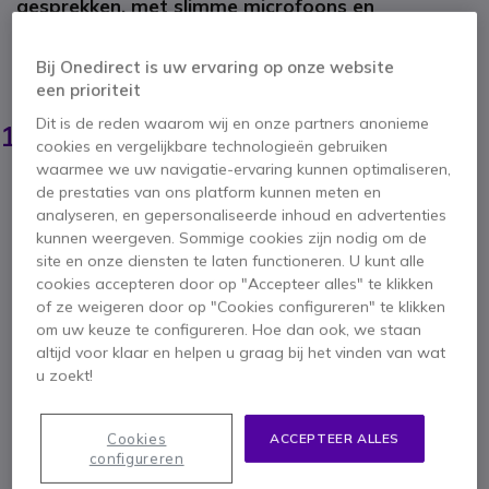
gesprekken, met slimme microfoons en
comfortabel om de hele dag te dragen, ter
verbetering van de klantenservice.
Bij Onedirect is uw ervaring op onze website
BESPAAR 30,00 €
een prioriteit
214,45 €
Dit is de reden waarom wij en onze partners anonieme
184,95 €
ex. BTW
-
223,79 €
incl. BTW
cookies en vergelijkbare technologieën gebruiken
waarmee we uw navigatie-ervaring kunnen optimaliseren,
Aantal
de prestaties van ons platform kunnen meten en
IN WINKELWAGEN
analyseren, en gepersonaliseerde inhoud en advertenties
kunnen weergeven. Sommige cookies zijn nodig om de
OFFERTE BINNEN 4 UUR
site en onze diensten te laten functioneren. U kunt alle
cookies accepteren door op "Accepteer alles" te klikken
of ze weigeren door op "Cookies configureren" te klikken
Meer dan
100 producten
op voorraad
om uw keuze te configureren. Hoe dan ook, we staan
Levering:
24/48 h
altijd voor klaar en helpen u graag bij het vinden van wat
u zoekt!
2 jaar
Fabrieksgarantie
Cookies
ACCEPTEER ALLES
configureren