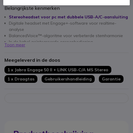
Belangrijkste kenmerken
Stereoheadset voor pc met dubbele USB-A/C-aansluiting
Digitale headset met Engage+-software voor realtime-
analyse
BalancedVoice™-algoritme voor verbeterde stemharmonie
In de kabel geïntegreerde oproepbediening
Toon meer
3-microfoonsysteem met ruisonderdrukking en
positiewaarschuwing
Meegeleverd in de doos
SmartRinger met bewegingsdetectie om geen oproepen te
missen
1 x Jabra Engage 50 II + LINK USB-C/A MS Stereo
Gecertificeerd voor Microsoft Teams
1 x Draagtas
Gebruikershandleiding
Garantie