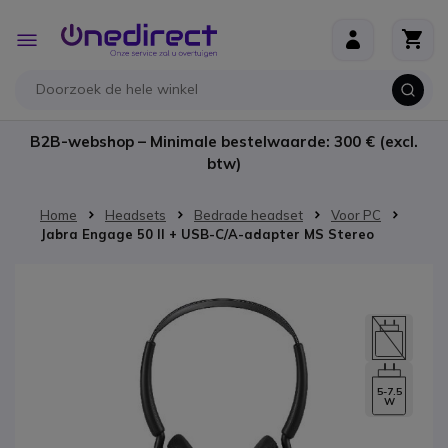
Ga naar de inhoud
Toggle
Nav
B2B-webshop – Minimale bestelwaarde: 300 € (excl.
btw)
Home
Headsets
Bedrade headset
Voor PC
Jabra Engage 50 II + USB-C/A-adapter MS Stereo
Ga naar het einde van de afbeeldingen-gallerij
5-7.5
W