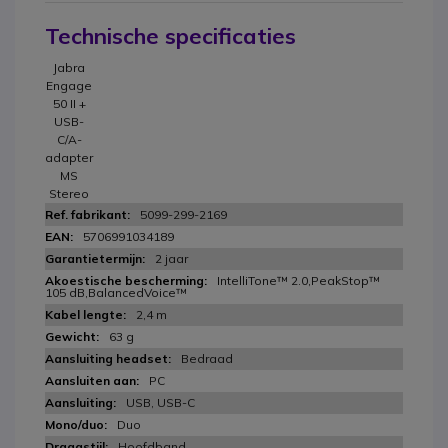
Technische specificaties
Jabra
Engage
50 II +
USB-
C/A-
adapter
MS
Stereo
5099-299-2169
5706991034189
2 jaar
IntelliTone™ 2.0,PeakStop™
105 dB,BalancedVoice™
2,4 m
63 g
Bedraad
PC
USB, USB-C
Duo
Hoofdband