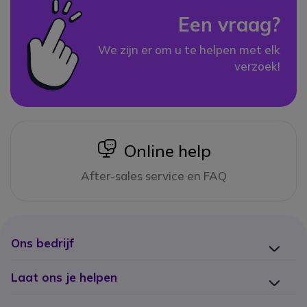
Een vraag?
We zijn er om u te helpen met elk
verzoek!
icon
Online help
After-sales service en FAQ
Ons bedrijf
Laat ons je helpen