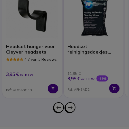
Headset hanger voor
Headset
Cleyver headsets
reinigingsdoekjes
(x40)
4.7 van 3 Reviews
3,95 €
11,95 €
ex. BTW
3,95 €
-66%
ex. BTW
Ref: AFHEAD2
Ref: ODHANGER