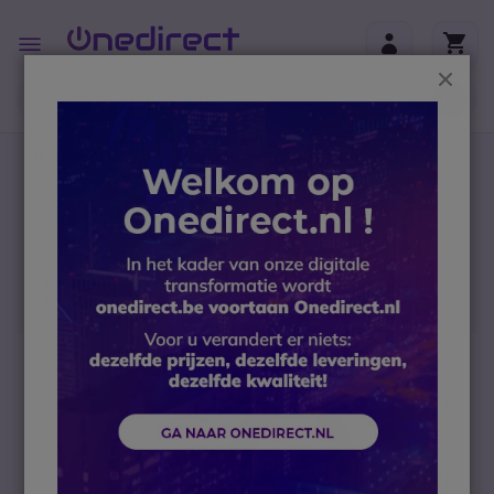
Ga naar de inhoud
Toggle
Nav
Sluit
B2B-webshop – Minimale bestelwaarde: 300 € (excl.
btw)
Home
Headsets
Draadloze headsets
Voor PC en mobiele telefoons
Jabra Evolve 65 TE, Link 390a UC, Version Stereo Met
Laadstation
Ga naar het einde van de afbeeldingen-gallerij
5-7.5
W