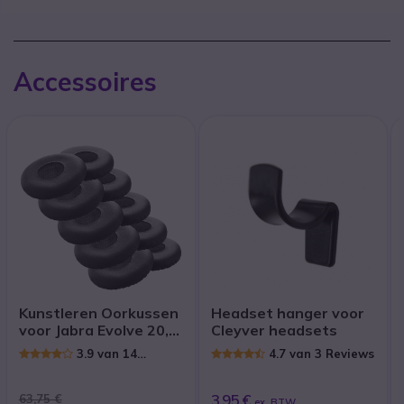
Accessoires
Kunstleren Oorkussen
Headset hanger voor
voor Jabra Evolve 20,
Cleyver headsets
30, 40, 65 (Pak van 10)
3.9 van 14
4.7 van 3 Reviews
Reviews
3,95 €
63,75 €
ex. BTW