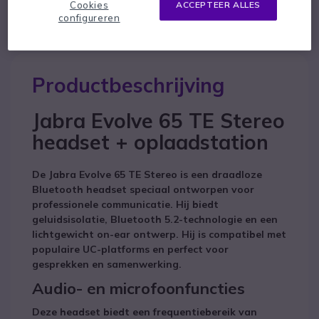
Cookies
ACCEPTEER ALLES
configureren
Productbeschrijving
Jabra Evolve 65 TE Stereo
headset + oplaadstation
De Jabra Evolve 65 TE Stereo is een draadloze
Bluetooth headset speciaal ontworpen voor
professionele communicatie. Hij biedt
geluidsisolatie, Bluetooth 5.2-technologie en een
lichtgewicht on-ear ontwerp. Hij is compatibel met
populaire UC-platforms en perfect voor
gesprekken en samenwerking.
Audio- en microfoonfuncties
Deze headset biedt een frequentiebereik van