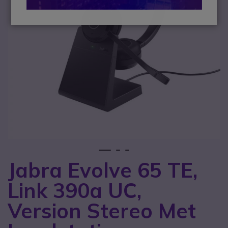
1
2
3
Jabra Evolve 65 TE,
Ga naar het begin van de afbeeldingen-gallerij
Link 390a UC,
Version Stereo Met