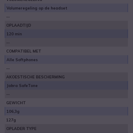
Volumeregeling op de headset
--
OPLAADTIJD
120 min
--
COMPATIBEL MET
Alle Softphones
--
AKOESTISCHE BESCHERMING
Jabra SafeTone
--
GEWICHT
106,3g
127g
OPLADER TYPE