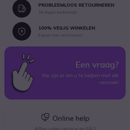
PROBLEEMLOOS RETOURNEREN
Icon
14 dagen bedenktijd
100% VEILIG WINKELEN
Icon
Kopen met vertrouwen
Een vraag?
We zijn er om u te helpen met elk
verzoek!
icon
Online help
After-sales service en FAQ