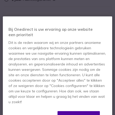
Belangrijkste kenmerken
Bij Onedirect is uw ervaring op onze website
een prioriteit
Bluetooth 5.2
technologie
30 meter draadloos bereik
Dit is de reden waarom wij en onze partners anonieme
Actieve geluidsisolatie
cookies en vergelijkbare technologieën gebruiken
SafeTone technologie
voor gehoorbescherming
waarmee we uw navigatie-ervaring kunnen optimaliseren,
Tot 24 uur batterijduur
de prestaties van ons platform kunnen meten en
Toon meer
Samenhang met twee apparaten tegelijk
analyseren, en gepersonaliseerde inhoud en advertenties
Lichtgewicht en duurzaam ontwerp
kunnen weergeven. Sommige cookies zijn nodig om de
Meegeleverd in de doos
site en onze diensten te laten functioneren. U kunt alle
cookies accepteren door op "Accepteer alles" te klikken
Jabra Evolve 65 TE stereo headset
Oplaadstation
of ze weigeren door op "Cookies configureren" te klikken
USB-A naar USB-C oplaadkabel
om uw keuze te configureren. Hoe dan ook, we staan
altijd voor klaar en helpen u graag bij het vinden van wat
Jabra Link 390a USB-adapter
Beschermhoes
u zoekt!