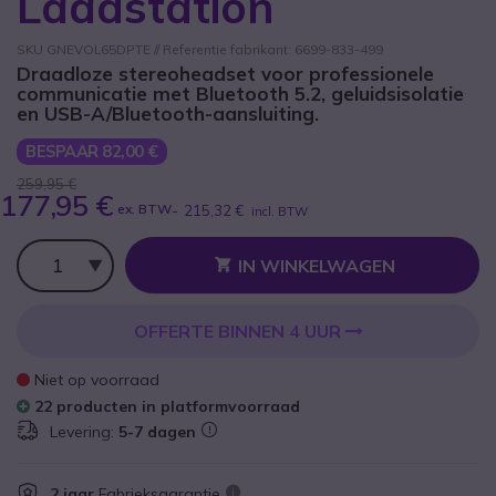
Laadstation
SKU GNEVOL65DPTE // Referentie fabrikant: 6699-833-499
Draadloze stereoheadset voor professionele
communicatie met Bluetooth 5.2, geluidsisolatie
en USB-A/Bluetooth-aansluiting.
BESPAAR 82,00 €
259,95 €
177,95 €
ex. BTW
-
215,32 €
incl. BTW
Aantal
IN WINKELWAGEN
OFFERTE BINNEN 4 UUR
Niet op voorraad
22 producten in platformvoorraad
Levering:
5-7 dagen
2 jaar
Fabrieksgarantie