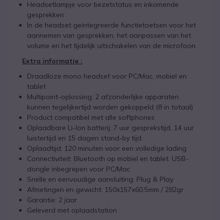
Headsetlampje voor bezetstatus en inkomende
gesprekken
In de headset geïntegreerde functietoetsen voor het
aannemen van gesprekken, het aanpassen van het
volume en het tijdelijk uitschakelen van de microfoon.
Extra informatie :
Draadloze mono headset voor PC/Mac, mobiel en
tablet
Multipoint-oplossing: 2 afzonderlijke apparaten
kunnen tegelijkertijd worden gekoppeld (8 in totaal)
Product compatibel met alle softphones
Oplaadbare Li-Ion batterij: 7 uur gesprekstijd, 14 uur
luistertijd en 15 dagen stand-by tijd.
Oplaadtijd: 120 minuten voor een volledige lading
Connectiviteit: Bluetooth op mobiel en tablet. USB-
dongle inbegrepen voor PC/Mac
Snelle en eenvoudige aansluiting: Plug & Play
Afmetingen en gewicht: 150x157x60.5mm / 282gr
Garantie: 2 jaar
Geleverd met oplaadstation