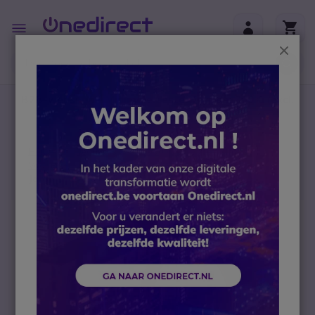
Ga naar de inhoud
Toggle
Nav
Sluit
B2B-webshop – Minimale bestelwaarde: 300 € (excl.
btw)
Home
Headsets
Draadloze headsets
Voor PC en mobiele telefoons
Jabra Evolve 65 UC Mono SE + Docking station
Ga naar het einde van de afbeeldingen-gallerij