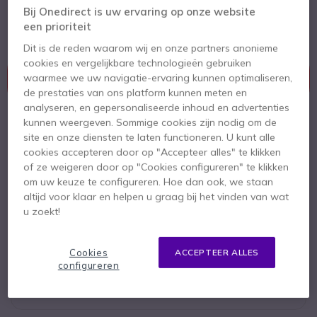
Draadloze headset met USB-dongle
Bij Onedirect is uw ervaring op onze website
geoptimaliseerd voor UC
een prioriteit
Dit is de reden waarom wij en onze partners anonieme
cookies en vergelijkbare technologieën gebruiken
Dit product wordt niet meer geproduceerd.
waarmee we uw navigatie-ervaring kunnen optimaliseren,
Dit product is vervangen door
Jabra Evolve 65 TE,
de prestaties van ons platform kunnen meten en
Link 390a UC version Mono - Met Laadstation
analyseren, en gepersonaliseerde inhoud en advertenties
kunnen weergeven. Sommige cookies zijn nodig om de
site en onze diensten te laten functioneren. U kunt alle
cookies accepteren door op "Accepteer alles" te klikken
Jabra Evolve 65 TE, Link 390a UC
of ze weigeren door op "Cookies configureren" te klikken
version Mono - Met Laadstation
om uw keuze te configureren. Hoe dan ook, we staan
altijd voor klaar en helpen u graag bij het vinden van wat
247,95 €
164,95 €
u zoekt!
ex. BTW
Bekijk opvolger
Cookies
ACCEPTEER ALLES
configureren