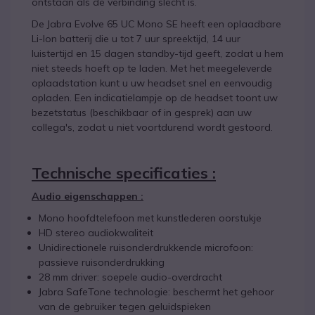
ontstaan als de verbinding slecht is.
De Jabra Evolve 65 UC Mono SE heeft een oplaadbare
Li-Ion batterij die u tot 7 uur spreektijd, 14 uur
luistertijd en 15 dagen standby-tijd geeft, zodat u hem
niet steeds hoeft op te laden. Met het meegeleverde
oplaadstation kunt u uw headset snel en eenvoudig
opladen. Een indicatielampje op de headset toont uw
bezetstatus (beschikbaar of in gesprek) aan uw
collega's, zodat u niet voortdurend wordt gestoord.
Technische specificaties :
Audio eigenschappen :
Mono hoofdtelefoon met kunstlederen oorstukje
HD stereo audiokwaliteit
Unidirectionele ruisonderdrukkende microfoon:
passieve ruisonderdrukking
28 mm driver: soepele audio-overdracht
Jabra SafeTone technologie: beschermt het gehoor
van de gebruiker tegen geluidspieken