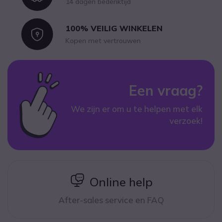
14 dagen bedenktijd
100% VEILIG WINKELEN
Icon
Kopen met vertrouwen
Een vraag?
We zijn er om u te helpen met elk
verzoek!
icon
Online help
After-sales service en FAQ