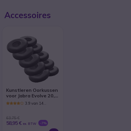
Accessoires
Kunstleren Oorkussen
voor Jabra Evolve 20,
30, 40, 65 (Pak van 10)
3.9 van 14
Reviews
63,75 €
58,95 €
-7%
ex. BTW