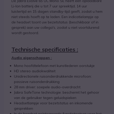
De Jabra Evolve 65 UC Mono SE heeft een oplaadbare
Li-Ion batterij die u tot 7 uur spreektijd, 14 uur
luistertijd en 15 dagen standby-tijd geeft, zodat u hem
niet steeds hoeft op te laden. Een indicatielampje op
de headset toont uw bezetstatus (beschikbaar of in
gesprek) aan uw collega's, zodat u niet voortdurend
wordt gestoord.
Technische specificaties :
Audio eigenschappen :
Mono hoofdtelefoon met kunstlederen oorstukje
HD stereo audiokwaliteit
Unidirectionele ruisonderdrukkende microfoon:
passieve ruisonderdrukking
28 mm driver: soepele audio-overdracht
Jabra SafeTone technologie: beschermt het gehoor
van de gebruiker tegen geluidspieken
Headsetlampje voor bezetstatus en inkomende
gesprekken
In de headset geïntegreerde functietoetsen voor het