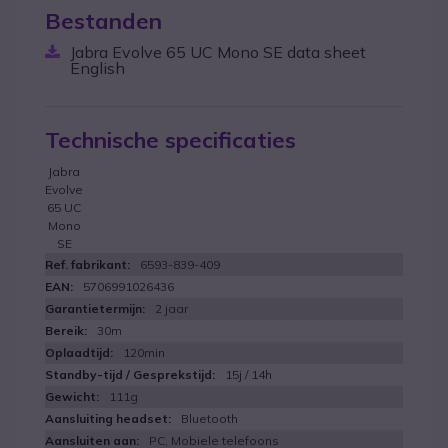
Bestanden
Jabra Evolve 65 UC Mono SE data sheet
English
Technische specificaties
Jabra
Evolve
65 UC
Mono
SE
6593-839-409
5706991026436
2 jaar
30m
120min
15j / 14h
111g
Bluetooth
PC, Mobiele telefoons