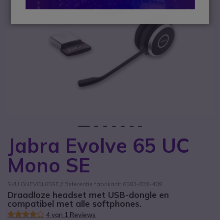
1
2
3
4
5
6
7
Jabra Evolve 65 UC
Ga naar het begin van de afbeeldingen-gallerij
Mono SE
SKU GNEVOL65SE // Referentie fabrikant: 6593-839-409
Draadloze headset met USB-dongle en
compatibel met alle softphones.
4 van 1 Reviews