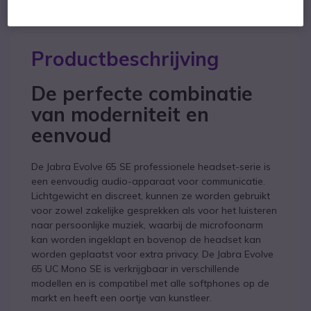
Productbeschrijving
De perfecte combinatie
van moderniteit en
eenvoud
De Jabra Evolve 65 SE professionele headset-serie is
een eenvoudig audio-apparaat voor communicatie.
Lichtgewicht en discreet, kunnen ze worden gebruikt
voor zowel zakelijke gesprekken als voor het luisteren
naar persoonlijke muziek, waarbij de microfoonarm
kan worden ingeklapt en bovenop de headset kan
worden geplaatst voor extra privacy. De Jabra Evolve
65 UC Mono SE is verkrijgbaar in verschillende
modellen en is compatibel met alle softphones op de
markt en heeft een oortje van kunstleer.