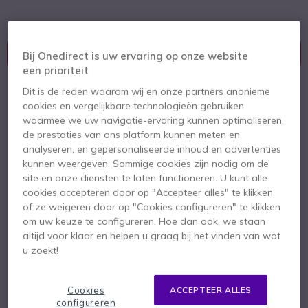
Dit product wordt niet meer geproduceerd.
Dit product is vervangen door
Jabra Evolve 65 TE,
Bij Onedirect is uw ervaring op onze website
Link 390a UC version Mono - zonder laadstation
een prioriteit
Dit is de reden waarom wij en onze partners anonieme
cookies en vergelijkbare technologieën gebruiken
waarmee we uw navigatie-ervaring kunnen optimaliseren,
Jabra Evolve 65 TE, Link 390a UC
de prestaties van ons platform kunnen meten en
version Mono - zonder
analyseren, en gepersonaliseerde inhoud en advertenties
kunnen weergeven. Sommige cookies zijn nodig om de
laadstation
site en onze diensten te laten functioneren. U kunt alle
142,95 €
cookies accepteren door op "Accepteer alles" te klikken
129,95 €
ex. BTW
of ze weigeren door op "Cookies configureren" te klikken
Bekijk opvolger
om uw keuze te configureren. Hoe dan ook, we staan
altijd voor klaar en helpen u graag bij het vinden van wat
u zoekt!
Cookies
ACCEPTEER ALLES
configureren