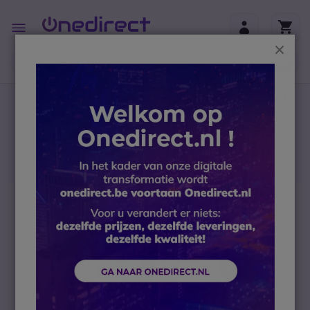
Ga naar de inhoud
Toggle
Nav
Sluit
B2B-webshop – Minimale bestelwaarde: 300 € (excl.
btw)
Home
Headsets
PC headsets
Bluetooth headset
Jabra Evolve 65 UC Mono SE
Ga naar het einde van de afbeeldingen-gallerij