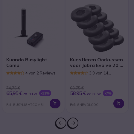
Kuando Busylight
Kunstleren Oorkussen
Combi
voor Jabra Evolve 20,
30, 40, 65 (Pak van 10)
4 van 2 Reviews
3.9 van 14
Reviews
74,75 €
63,75 €
65,95 €
58,95 €
-11%
-7%
ex. BTW
ex. BTW
Ref: BUSYLIGHTCOMBI
Ref: GNEVOLCOC