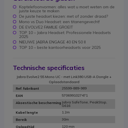
Koptelefoonvormen: alles wat u moet weten om de
juiste keuze te maken
De juiste headset kiezen: met of zonder draad?
Mono vs Duo Headset: een titanengevecht!
DE EVOLVE2 FAMILIE GROEIT
TOP 10 – Jabra Headset: Professionele Headsets
2025
NIEUWE JABRA ENGAGE 40 EN 50 II
TOP 10 – beste kantoorheadsets voor 2025
Technische specificaties
Jabra Evolve2 55 Mono UC - met Link380 USB-A Dongle +
Oplaadstandaard
25599-889-989
Ref. fabrikant
5706991027471
EAN
Jabra SafeTone, PeakStop,
Akoestische bescherming
G616
1.2m
Kabel lengte
30m
Bereik
120 min
Oplaadtijd