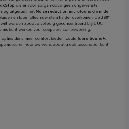
akStop
die er voor zorgen dat u geen ongewenste
k nog uitgerust met
Noise reduction microfoons
die in de
geluiden en laten alleen uw stem helder overkomen. De
360°
lt worden zodat u volledig geconcentreerd blijft. UC
atforms kunt werken voor soepelere samenwerking.
 opties die u meer comfort bieden, zoals
Jabra Sound+
,
 optimaliseren naar uw wens zodat u ook tussendoor kunt