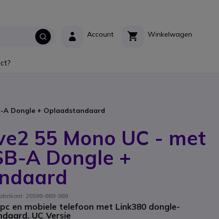
Account
Winkelwagen
ct?
SB-A Dongle + Oplaadstandaard
lve2 55 Mono UC - met
SB-A Dongle +
ndaard
abrikant: 25599-889-989
pc en mobiele telefoon met Link380 dongle-
ndaard. UC Versie