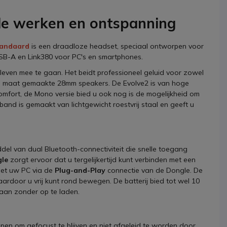
ide werken en ontspanning
tandaard
is een draadloze headset, speciaal ontworpen voor
SB-A en Link380 voor PC's en smartphones.
even mee te gaan. Het beidt professioneel geluid voor zowel
op maat gemaakte 28mm speakers. De Evolve2 is van hoge
comfort, de Mono versie bied u ook nog is de mogelijkheid om
nd is gemaakt van lichtgewicht roestvrij staal en geeft u
del van dual Bluetooth-connectiviteit die snelle toegang
gle
zorgt ervoor dat u tergelijkertijd kunt verbinden met een
met uw PC via de
Plug-and-Play
connectie van de Dongle. De
aardoor u vrij kunt rond bewegen. De batterij bied tot wel 10
rgaan zonder op te laden.
pen om gefocust te blijven en niet afgeleid te worden door