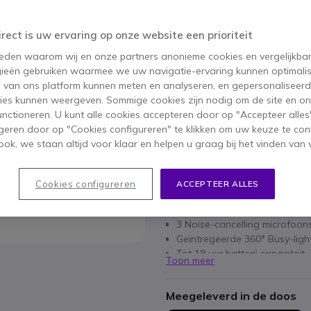
BESPAAR 79,00 €
irect is uw ervaring op onze website een prioriteit
258,95 €
179,95 €
ex. BTW
-
217,74 €
 reden waarom wij en onze partners anonieme cookies en vergelijkba
ieën gebruiken waarmee we uw navigatie-ervaring kunnen optimalis
Aantal
s van ons platform kunnen meten en analyseren, en gepersonaliseer
IN WIN
ies kunnen weergeven. Sommige cookies zijn nodig om de site en on
functioneren. U kunt alle cookies accepteren door op "Accepteer alles"
2 producten
op voorraad
geren door op "Cookies configureren" te klikken om uw keuze te con
ok, we staan altijd voor klaar en helpen u graag bij het vinden van 
Belangrijkste kenmerken
Cookies configureren
ACCEPTEER ALLES
UC draadloze headste voor 
Verbindt met 2 Bluetooth appa
3 Noise-cancelling microfoo
Geintregeerde 360
°
Busy-ligh
Tot 18 uur batterij capaciteit
Toon meer
Jabra Direct & Jabra Xpress
Oplaadstation inbegrepen
Meegeleverd in de doos