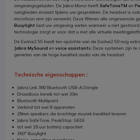
omgevingsgeluiden. De Jabra Mono heeft
SafeToneTM
en
Pe
narigheden ervaart tijdens uw gesprekken. De headset is oo
microfoon arm zijn verwerkt. Deze filteren alle ongewenste 
Busylight
laat uw omgeving weten wanneer u niet gestoord wi
technologie zorgt er voor dat u met alle virtuele meetingpl
De Evolve2 55 biedt ten opzichte van de Evolve2 50 nog extra
Jabra MySound
en
voice assistants
. Deze systemen zijn te
genieten van de hoge kwaliteit audio van de headset.
Technische eigenschappen :
Jabra Link 380 Bluetooth USB-A Dongle
Draadloos bereik tot wel 30m
Bluetooth Multipoint
Verbind tot wel 8 apparaten
28mm speakers die krachtige muziek kwaliteit leveren
Jabra SafeTone, PeakStop, G616
tot wel 18 uur batterij capaciteit
360° Busylight