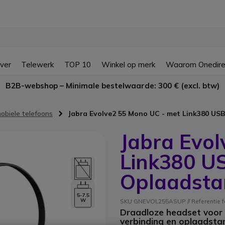
ver
Telewerk
TOP 10
Winkel op merk
Waarom Onedire
B2B-webshop – Minimale bestelwaarde: 300 € (excl. btw)
obiele telefoons
Jabra Evolve2 55 Mono UC - met Link380 U
Jabra Evo
Link380 U
Oplaadsta
5-7.5
W
SKU GNEVOL255ASUP // Referentie f
Draadloze headset voor 
verbinding en oplaadsta