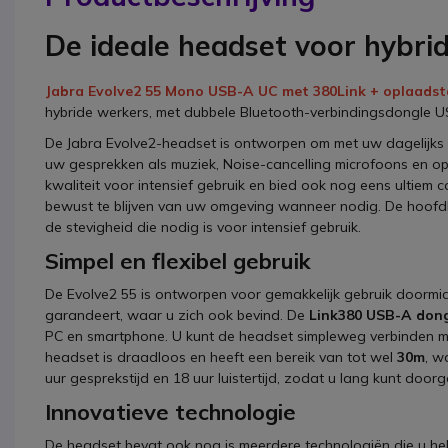
De ideale headset voor hybr
Jabra Evolve2 55 Mono USB-A UC met 380Link + oplaads
hybride werkers, met dubbele Bluetooth-verbindingsdongle U
De Jabra Evolve2-headset is ontworpen om met uw dagelijks l
uw gesprekken als muziek, Noise-cancelling microfoons en 
kwaliteit voor intensief gebruik en bied ook nog eens ultiem 
bewust te blijven van uw omgeving wanneer nodig. De hoofdba
de stevigheid die nodig is voor intensief gebruik.
Simpel en flexibel gebruik
De Evolve2 55 is ontworpen voor gemakkelijk gebruik doormid
garandeert, waar u zich ook bevind. De
Link380 USB-A don
PC en smartphone. U kunt de headset simpleweg verbinden 
headset is draadloos en heeft een bereik van tot wel
30m
, w
uur gesprekstijd en 18 uur luistertijd, zodat u lang kunt doo
Innovatieve technologie
De headset bevat ook nog is meerdere technologiën die u hel