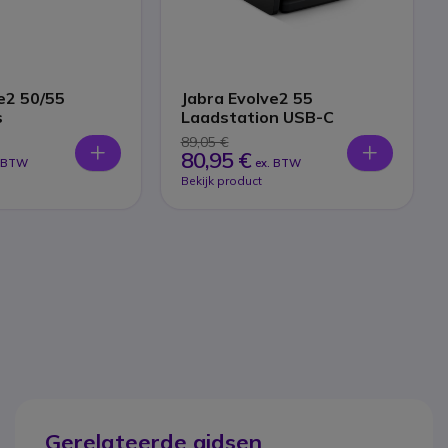
e2 50/55
Jabra Evolve2 55
s
Laadstation USB-C
89,05 €
80,95 €
. BTW
ex. BTW
Bekijk product
Gerelateerde gidsen