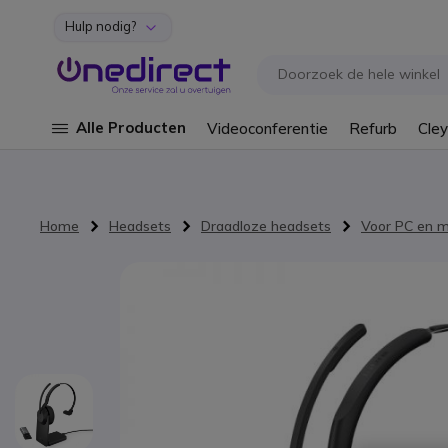
Hulp nodig?
Ga naar de inhoud
Alle Producten
Videoconferentie
Refurb
Cley
Home
Headsets
Draadloze headsets
Voor PC en m
Ga naar het einde van de afbeeldingen-gallerij