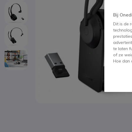
Bij Oned
Dit is de
technolog
prestatie
advertent
te laten 
of ze wei
Hoe dan o
Ga naar het begin van de afbeeldingen-gallerij