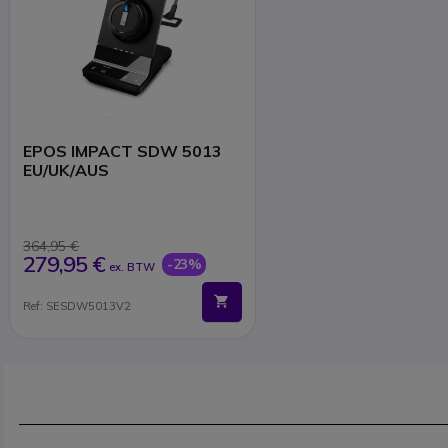
EPOS IMPACT SDW 5013
EU/UK/AUS
364,95 €
279,95 €
-23%
ex. BTW
Ref: SESDW5013V2