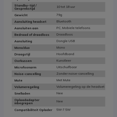
Standby-tijd /
10 tot 18 uur
Gesprekstijd
79g
Gewicht
Bluetooth
Aansluiting headset
PC, Mobiele telefoons
Aansluiten aan
Draadloos
Bedraad of draadloos
Dongle USB
Aansluiting
Mono
Mono/duo
Hoofdband
Draagstijl
Kunstleer
Oorkussen
Uitschuifbaar
Microfoonarm
Zonder noise-cancelling
Noise-cancelling
Met Mute
Mute
Volumeregeling op de headset
Volumeregeling
Nee
Snelladen
Oplaadadapter
Nee
inbegrepen
5W-7.5W
Compatibiliteit Oplader