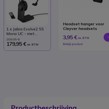
Headset hanger voor
Cleyver headsets
1
x Jabra Evolve2 55
Mono UC - met
3,95 €
Link380 USB-A
ex. BTW
258,95 €
Dongle +
179,95 €
Bekijk product
ex. BTW
Oplaadstandaard
Productbeschrijving