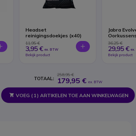
Headset
Jabra Evolv
reinigingsdoekjes (x40)
Oorkussen
11,95 €
36,25 €
3,95 €
29,95 €
ex. BTW
ex
Bekijk product
Bekijk product
258,95 €
TOTAAL:
179,95 €
ex. BTW
VOEG (
1
) ARTIKELEN TOE AAN WINKELWAGEN