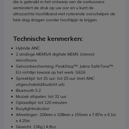
die is gebruikt in het ontwerp van de oorkussens
vermindert de druk op uw oor en u kunt de
ultrazachte hoofdband met roterende oorschelpen de
hele dag dragen zonder hoofdpijn te krijgen.
Technische kenmerken:
Hybride ANC
2 analoge MEMS/4 digitale MEMS (stereo)
microfoons
Gehoorbescherming: PeakStop™, Jabra SafeTone™,
EU-richtlijn lawaai op het werk, G616
Spreektijd: tot 15 uur; tot 20 uur (met ANC
uitgeschakeld/buslicht uit)
Bluetooth 5.2
Muziek afspelen: tot 32 uur
Oplaadtijd: tot 120 minuten
Busylightindicator
Afmetingen: 200mm x 108mm x 155mm x 7.87in x 6.1in
x 4.25in
Gewicht: 136g | 4,8oz