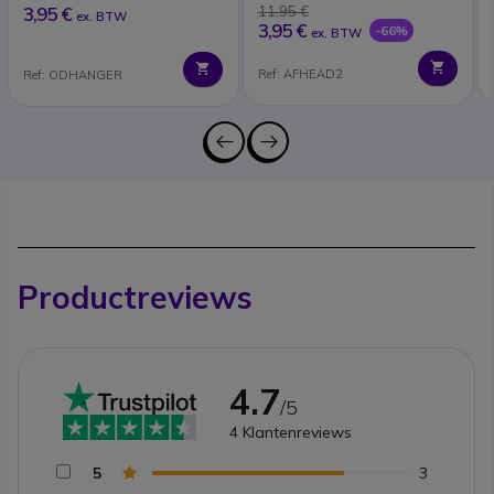
3,95 €
11,95 €
ex. BTW
3,95 €
-66%
ex. BTW
Ref: AFHEAD2
Ref: ODHANGER
Productreviews
4.7
/5
4
Klantenreviews
5
3