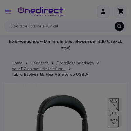
Ga naar de inhoud
Toggle
Nav
B2B-webshop – Minimale bestelwaarde: 300 € (excl.
btw)
Home
Headsets
Draadloze headsets
Voor PC en mobiele telefoons
Jabra Evolve2 65 Flex MS Stereo USB A
Ga naar het einde van de afbeeldingen-gallerij
5-7.5
W