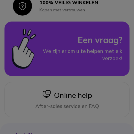
100% VEILIG WINKELEN
Icon
Kopen met vertrouwen
Een vraag?
We zijn er om u te helpen met elk
verzoek!
icon
Online help
After-sales service en FAQ