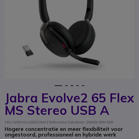
1
2
3
4
5
Jabra Evolve2 65 Flex
Ga naar het begin van de afbeeldingen-gallerij
MS Stereo USB A
SKU GNEVOL265FDAM // Referentie fabrikant: 26699-999-999
Hogere concentratie en meer flexibiliteit voor
ongestoord, professioneel en hybride werk