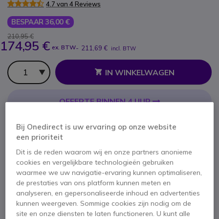
4.7 van 4 Reviews
BESPAAR 36,00 €
210,95 €
174,95 €
ex. BTW
-
211,69 €
incl. BTW
Aantal
IN WINKELWAGEN
OFFERTE BINNEN 4 UUR
30 producten
op voorraad
Levering:
24/48 h
Bij Onedirect is uw ervaring op onze website
100+ producten in platformvoorraad
een prioriteit
Levering:
5-7 dagen
Dit is de reden waarom wij en onze partners anonieme
cookies en vergelijkbare technologieën gebruiken
waarmee we uw navigatie-ervaring kunnen optimaliseren,
2 jaar
Fabrieksgarantie
de prestaties van ons platform kunnen meten en
analyseren, en gepersonaliseerde inhoud en advertenties
kunnen weergeven. Sommige cookies zijn nodig om de
site en onze diensten te laten functioneren. U kunt alle