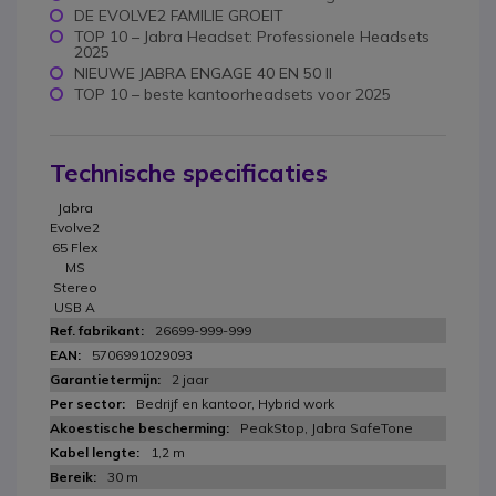
DE EVOLVE2 FAMILIE GROEIT
TOP 10 – Jabra Headset: Professionele Headsets
2025
NIEUWE JABRA ENGAGE 40 EN 50 II
TOP 10 – beste kantoorheadsets voor 2025
Technische specificaties
Jabra
Evolve2
65 Flex
MS
Stereo
USB A
26699-999-999
5706991029093
2 jaar
Bedrijf en kantoor, Hybrid work
PeakStop, Jabra SafeTone
1,2 m
30 m