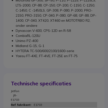
Motorola GP-300, SP-50, P-110, P-1225, P-1225LS,
LTS-2000, CP-88, CP-150, CP-200, C-1150, C-1250,
C-1450, C -1450LS, GP-308, P-080, P-2000, PRO-
2150, PRO-3150, CP-040, P-080, GP-68, GP-88, DP-
1400, CP-040, XT420, XT460 en MOTOTRBO R2,
onder andere
Dynascan V-600, CPS-12D en R-58
CombixRL-120U
Unimo PZ-400
Midland G-15, G-1
HYTERA TC-500/600/2100/1600-serie
Yaesu FT-4XE, FT-4VE, FT-25E en FT-75
Technische specificaties
Jetfon
JR-
E1703
E1703