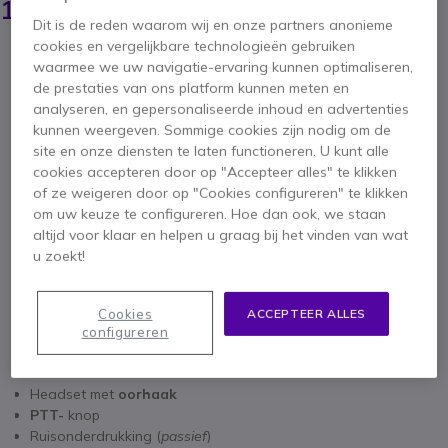
11,95 €
ex. BTW
-
14,46 €
incl. BTW
Dit is de reden waarom wij en onze partners anonieme
cookies en vergelijkbare technologieën gebruiken
Aantal
IN WINKELWAGEN
waarmee we uw navigatie-ervaring kunnen optimaliseren,
de prestaties van ons platform kunnen meten en
analyseren, en gepersonaliseerde inhoud en advertenties
OFFERTE BINNEN 4 UUR
kunnen weergeven. Sommige cookies zijn nodig om de
site en onze diensten te laten functioneren. U kunt alle
27 producten
op voorraad
Levering:
24/48 h
cookies accepteren door op "Accepteer alles" te klikken
of ze weigeren door op "Cookies configureren" te klikken
om uw keuze te configureren. Hoe dan ook, we staan
3 maanden
Fabrieksgarantie
altijd voor klaar en helpen u graag bij het vinden van wat
u zoekt!
Cookies
ACCEPTEER ALLES
configureren
Belangrijkste kenmerken
Headset met
oorhaak
PTT-
knop
Ruisonderdrukking (
passief
)