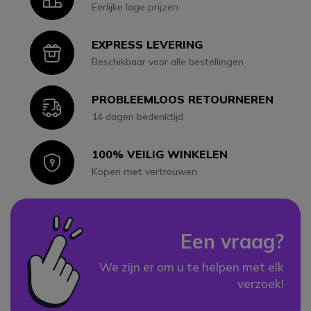
Eerlijke lage prijzen
EXPRESS LEVERING
Icon
Beschikbaar voor alle bestellingen
PROBLEEMLOOS RETOURNEREN
Icon
14 dagen bedenktijd
100% VEILIG WINKELEN
Icon
Kopen met vertrouwen
Een vraag?
We zijn er om u te helpen met elk
verzoek!