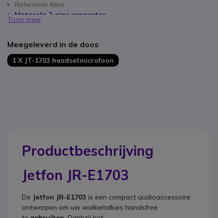
Roterende klem
Motorola 2-pins connector
Toon meer
Meegeleverd in de doos
1 X JT-1703 headsetmicrofoon
Productbeschrijving
Jetfon JR-E1703
De
Jetfon JR-E1703
is een compact audioaccessoire
ontworpen om uw walkietalkies handsfree
te
gebruiken
. Dankzij het