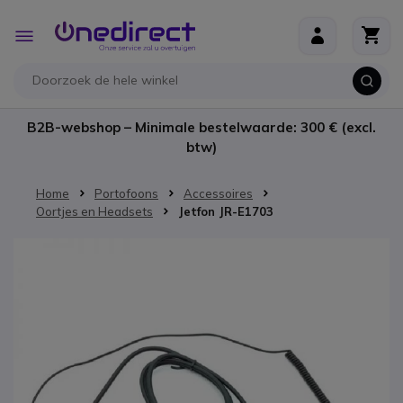
Ga naar de inhoud
Toggle
Nav
B2B-webshop – Minimale bestelwaarde: 300 € (excl.
btw)
Home
Portofoons
Accessoires
Oortjes en Headsets
Jetfon JR-E1703
Ga naar het einde van de afbeeldingen-gallerij