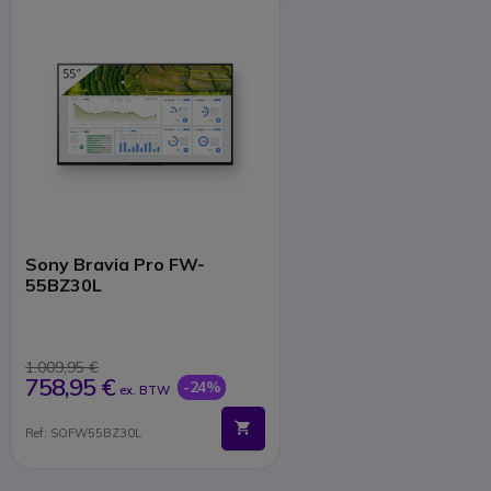
Sony Bravia Pro FW-
55BZ30L
1.009,95 €
758,95 €
-24%
ex. BTW
Ref: SOFW55BZ30L