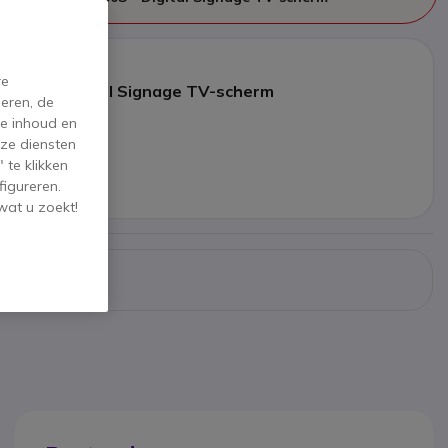
re
640S - Digital Signage TV-scherm
eren, de
de inhoud en
5 €
ex. BTW
ze diensten
 te klikken
volger
figureren.
wat u zoekt!