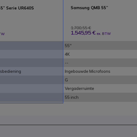
Samsung QMB 55’’
55” Serie UR640S
1.700,55 €
1.545,95 €
ex. BTW
BTW
55''
4K
--
dsbediening
Ingebouwde Microfoons
G
Vergaderruimte
55 inch