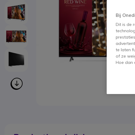
Bij Oned
Dit is de
technolog
prestatie
advertent
te laten 
of ze wei
Hoe dan o
Ga naar het begin van de afbeeldingen-gallerij