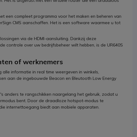
 Het is uitgerust met een virtuele router die een draadloos
n met een compleet programma voor het maken en beheren van
perSign CMS aanschaffen. Het is een software waarmee u tot
lossingen via de HDMI-aansluiting. Dankzij deze
 de controle over uw bedrijfsbeheer wilt hebben, is de UR640S
nten of werknemers
alle informatie in real time weergeven in winkels,
danken aan de ingebouwde Beacon en Bleutooth Low Energy
s anders te rangschikken naargelang het gebruik, zodat u
dermodus bent. Door de draadloze hotspot-modus te
, die internettoegang biedt aan mobiele apparaten.