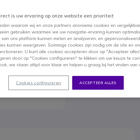
irect is uw ervaring op onze website een prioriteit
 reden waarom wij en onze partners anonieme cookies en vergelijkba
LG 55UN
ieën gebruiken waarmee we uw navigatie-ervaring kunnen optimalis
991,95 €
s van ons platform kunnen meten en analyseren, en gepersonaliseer
599,9
ies kunnen weergeven. Sommige cookies zijn nodig om de site en on
functioneren. U kunt alle cookies accepteren door op "Accepteer alles"
Bekijk op
geren door op "Cookies configureren" te klikken om uw keuze te con
ok, we staan altijd voor klaar en helpen u graag bij het vinden van 
Cookies configureren
ACCEPTEER ALLES