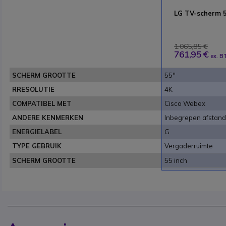
LG TV-scherm 
1.065,85 €
761,95 €
ex. 
SCHERM GROOTTE
55''
RRESOLUTIE
4K
COMPATIBEL MET
Cisco Webex
ANDERE KENMERKEN
Inbegrepen afstan
ENERGIELABEL
G
TYPE GEBRUIK
Vergaderruimte
SCHERM GROOTTE
55 inch