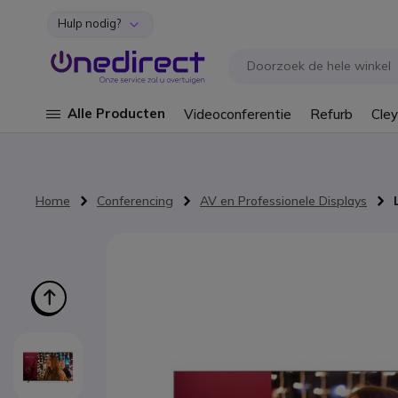
Hulp nodig?
Ga naar de inhoud
Alle Producten
Videoconferentie
Refurb
Cley
Home
Conferencing
AV en Professionele Displays
Ga naar het einde van de afbeeldingen-gallerij