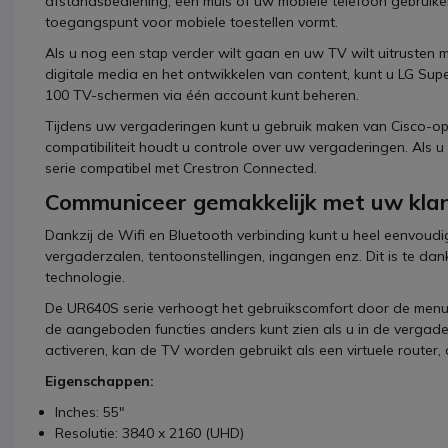
afstandsbediening, een muis of uw mobiele telefoon gebruiken.
toegangspunt voor mobiele toestellen vormt.
Als u nog een stap verder wilt gaan en uw TV wilt uitruste
digitale media en het ontwikkelen van content, kunt u LG Su
100 TV-schermen via één account kunt beheren.
Tijdens uw vergaderingen kunt u gebruik maken van Cisco-op
compatibiliteit houdt u controle over uw vergaderingen. Als u
serie compatibel met Crestron Connected.
Communiceer gemakkelijk met uw kla
Dankzij de Wifi en Bluetooth verbinding kunt u heel eenvoudig 
vergaderzalen, tentoonstellingen, ingangen enz. Dit is te 
technologie.
De UR640S serie verhoogt het gebruikscomfort door de menu'
de aangeboden functies anders kunt zien als u in de verga
activeren, kan de TV worden gebruikt als een virtuele router
Eigenschappen:
Inches: 55"
Resolutie: 3840 x 2160 (UHD)