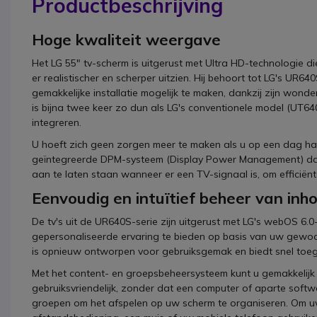
Productbeschrijving
Hoge kwaliteit weergave
Het LG 55" tv-scherm is uitgerust met Ultra HD-technologie di
er realistischer en scherper uitzien. Hij behoort tot LG's UR6
gemakkelijke installatie mogelijk te maken, dankzij zijn wond
is bijna twee keer zo dun als LG's conventionele model (UT640S)
integreren.
U hoeft zich geen zorgen meer te maken als u op een dag haas
geïntegreerde DPM-systeem (Display Power Management) dat, al
aan te laten staan wanneer er een TV-signaal is, om efficiën
Eenvoudig en intuïtief beheer van inh
De tv's uit de UR640S-serie zijn uitgerust met LG's webOS 6.0-
gepersonaliseerde ervaring te bieden op basis van uw gewoo
is opnieuw ontworpen voor gebruiksgemak en biedt snel toeg
Met het content- en groepsbeheersysteem kunt u gemakkelijk 
gebruiksvriendelijk, zonder dat een computer of aparte softw
groepen om het afspelen op uw scherm te organiseren. Om uw