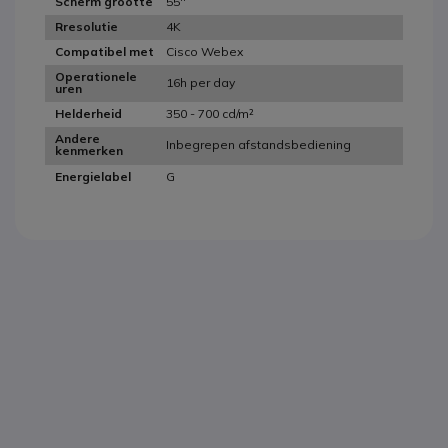
55''
Scherm grootte
4K
Rresolutie
Cisco Webex
Compatibel met
Operationele
16h per day
uren
350 - 700 cd/m²
Helderheid
Andere
Inbegrepen afstandsbediening
kenmerken
G
Energielabel