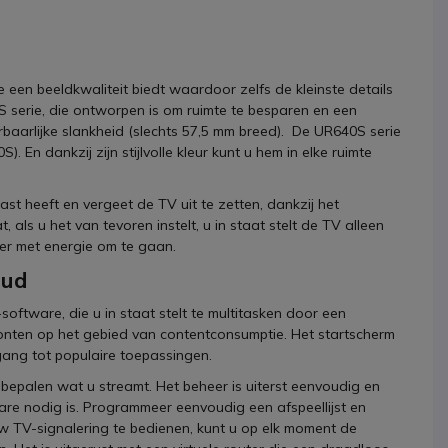
e een beeldkwaliteit biedt waardoor zelfs de kleinste details
40S serie, die ontworpen is om ruimte te besparen en een
erbaarlijke slankheid (slechts 57,5 mm breed). De UR640S serie
. En dankzij zijn stijlvolle kleur kunt u hem in elke ruimte
t heeft en vergeet de TV uit te zetten, dankzij het
s u het van tevoren instelt, u in staat stelt de TV alleen
ter met energie om te gaan.
oud
software, die u in staat stelt te multitasken door een
nten op het gebied van contentconsumptie. Het startscherm
ang tot populaire toepassingen.
bepalen wat u streamt. Het beheer is uiterst eenvoudig en
are nodig is. Programmeer eenvoudig een afspeellijst en
 TV-signalering te bedienen, kunt u op elk moment de