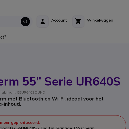
Account
Winkelwagen
ct?
erm 55” Serie UR640S
e fabrikant: 55UR640SOUND
rm met Bluetooth en Wi-Fi, ideaal voor het
a-inhoud.
 meer geproduceerd.
n door
LG 55UN640S - Digital Signage TV-scherm