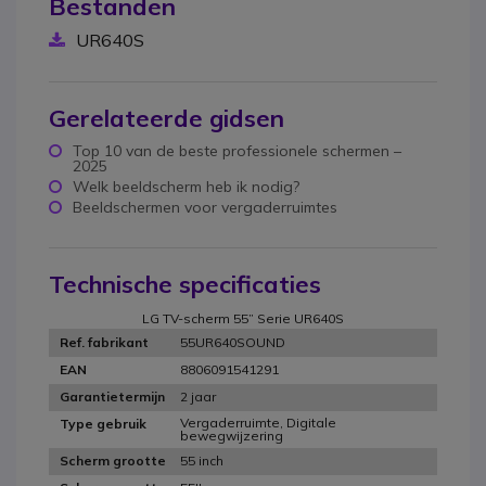
Bestanden
UR640S
Gerelateerde gidsen
Top 10 van de beste professionele schermen –
2025
Welk beeldscherm heb ik nodig?
Beeldschermen voor vergaderruimtes
Technische specificaties
LG TV-scherm 55” Serie UR640S
55UR640SOUND
Ref. fabrikant
8806091541291
EAN
2 jaar
Garantietermijn
Vergaderruimte, Digitale
Type gebruik
bewegwijzering
55 inch
Scherm grootte