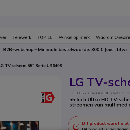
ver
Telewerk
TOP 10
Winkel op merk
Waarom Onedire
B2B-webshop – Minimale bestelwaarde: 300 € (excl. btw)
LG TV-scherm 55” Serie UR640S
LG TV-sch
SKU LG55UR640SOUND // Referenti
55 Inch Ultra HD TV-sche
streamen van multimedi
Dit product wordt niet
Dit product is vervange