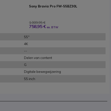
Sony Bravia Pro FW-55BZ30L
1.009,95 €
758,95 €
ex. BTW
55''
4K
--
Delen van content
G
Digitale bewegwijzering
55 inch