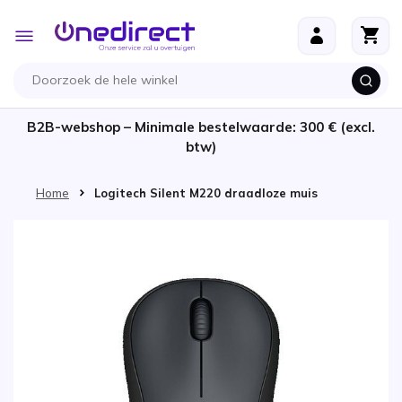
Ga naar de inhoud
Toggle
Nav
B2B-webshop – Minimale bestelwaarde: 300 € (excl.
btw)
Home
Logitech Silent M220 draadloze muis
Ga naar het einde van de afbeeldingen-gallerij