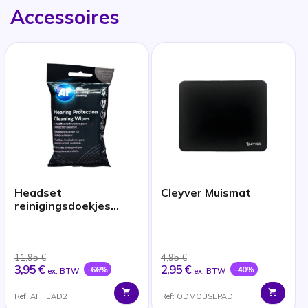
Accessoires
Headset
Cleyver Muismat
reinigingsdoekjes
(x40)
11,95 €
4,95 €
3,95 €
2,95 €
-66%
-40%
ex. BTW
ex. BTW
Ref: AFHEAD2
Ref: ODMOUSEPAD