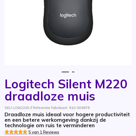
1
2
Logitech Silent M220
Ga naar het begin van de afbeeldingen-gallerij
draadloze muis
SKU LOM220S // Referentie fabrikant: 910-004878
Draadloze muis ideaal voor hogere productiviteit
en een betere werkomgeving dankzij de
technologie om ruis te verminderen
5 van 1 Reviews