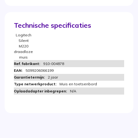
Technische specificaties
Logitech
Silent
M220
draadloze
muis
910-004878
5099206066199
2 jaar
Muis en toetsenbord
N/A