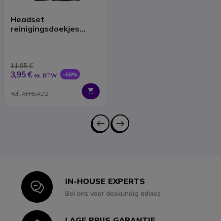
Headset
reinigingsdoekjes
(x40)
11,95 €
3,95 €
-66%
ex. BTW
Ref: AFHEAD2
IN-HOUSE EXPERTS
Icon
Bel ons voor deskundig advies
LAGE PRIJS GARANTIE