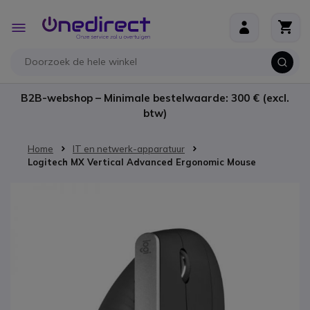
Ga naar de inhoud
Toggle
Nav
B2B-webshop – Minimale bestelwaarde: 300 € (excl.
btw)
Home
IT en netwerk-apparatuur
Logitech MX Vertical Advanced Ergonomic Mouse
Ga naar het einde van de afbeeldingen-gallerij