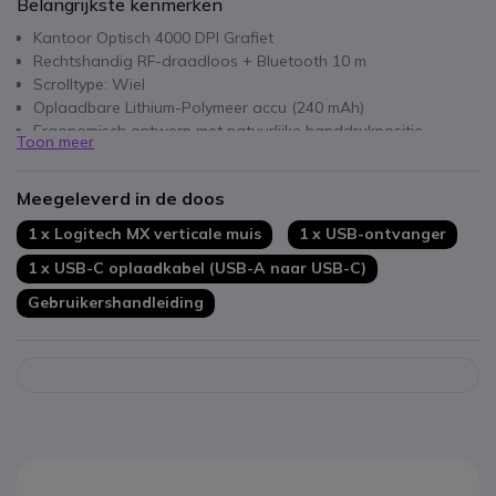
Belangrijkste kenmerken
Kantoor Optisch 4000 DPI Grafiet
Rechtshandig RF-draadloos + Bluetooth 10 m
Scrolltype: Wiel
Oplaadbare Lithium-Polymeer accu (240 mAh)
Ergonomisch ontwerp met natuurlijke handdrukpositie
Toon meer
Geavanceerde optische tracking voor optimale precisie
Compatibel met easy-switch™ en Logitech FLOW
Meegeleverd in de doos
1 x Logitech MX verticale muis
1 x USB-ontvanger
1 x USB-C oplaadkabel (USB-A naar USB-C)
Gebruikershandleiding