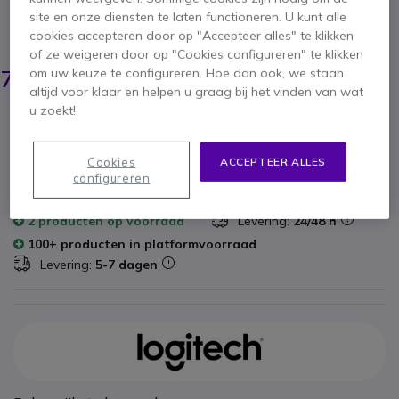
Ergonomische Muis voor Optimale Comfort
site en onze diensten te laten functioneren. U kunt alle
BESPAAR 68,00 €
cookies accepteren door op "Accepteer alles" te klikken
of ze weigeren door op "Cookies configureren" te klikken
139,95 €
71,95 €
om uw keuze te configureren. Hoe dan ook, we staan
ex. BTW
-
87,06 €
incl. BTW
altijd voor klaar en helpen u graag bij het vinden van wat
u zoekt!
Aantal
IN WINKELWAGEN
Cookies
ACCEPTEER ALLES
configureren
OFFERTE BINNEN 4 UUR
2 producten
op voorraad
Levering:
24/48 h
100+ producten in platformvoorraad
Levering:
5-7 dagen