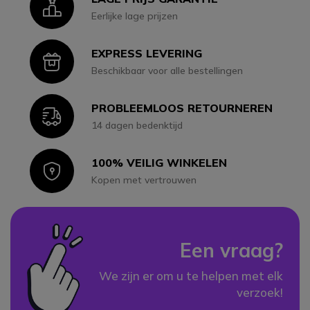
Icon
Eerlijke lage prijzen
EXPRESS LEVERING
Icon
Beschikbaar voor alle bestellingen
PROBLEEMLOOS RETOURNEREN
Icon
14 dagen bedenktijd
100% VEILIG WINKELEN
Icon
Kopen met vertrouwen
Een vraag?
We zijn er om u te helpen met elk
verzoek!