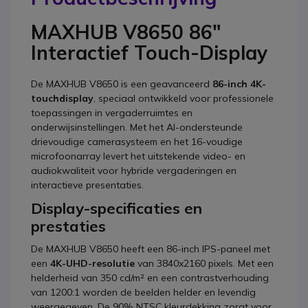
MAXHUB V8650 86"
Interactief Touch-Display
De MAXHUB V8650 is een geavanceerd
86-inch 4K-
touchdisplay
, speciaal ontwikkeld voor professionele
toepassingen in vergaderruimtes en
onderwijsinstellingen.
Met het AI-ondersteunde
drievoudige camerasysteem en het 16-voudige
microfoonarray levert het uitstekende video- en
audiokwaliteit voor hybride vergaderingen en
interactieve presentaties.
Display-specificaties en
prestaties
De MAXHUB V8650 heeft een 86-inch IPS-paneel met
een
4K-UHD-resolutie
van 3840x2160 pixels.
Met een
helderheid van 350 cd/m² en een contrastverhouding
van 1200:1 worden de beelden helder en levendig
weergegeven.
De 90% NTSC kleurdekking zorgt voor