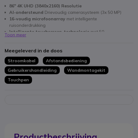
86" 4K UHD (3840x2160) Resolutie
AI-ondersteund
Drievoudig camerasysteem (3x 50 MP)
16-voudig microfoonarray
met intelligente
ruisonderdrukking
Intelligente touchscreen-technologie
met 50
Toon meer
aanraakpunten
90% NTSC kleurengamma
voor levendige kleuren
Meegeleverd in de doos
Ingebouwd 2.1-kanaal geluidssysteem
(2×10W + 20W)
Windows 10 IoT
en MAXHUB OS 7.0
Stroomkabel
Afstandsbediening
Antireflectiecoating
voor optimale zichtbaarheid
Gebruikershandleiding
Wandmontagekit
​Touchpen
Productbeschrijving