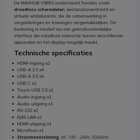
De MAXHUB V8650 ondersteunt functies zoals
draadloos schermdelen
, bestandsoverdracht en
virtuele whiteboards, die de samenwerking in
vergaderingen en trainingen vergemakkelijken.
De
bediening is intuïtief via een gebruiksvriendelijke
interface die naadloze interactie tussen verschillende
apparaten en het display mogelijk maakt.
Technische specificaties
HDMI-ingang x2
USB-A 2.0 x4
USB-A 3.0 x5
USB-C x1
Touch-USB 2.0 x1
Audio-ingang x1
Audio-uitgang x1
RS-232 x1
RJ45 LAN x2
HDMI-uitgang x1
Microfoon x1
Stroomvoorziening
:
AC 100 - 240V, 50/60Hz