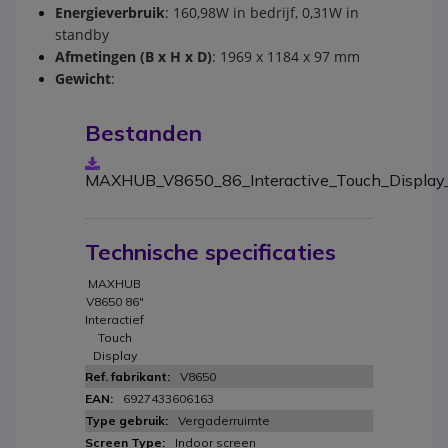
Energieverbruik
:
160,98W in bedrijf, 0,31W in
standby
Afmetingen (B x H x D)
:
1969 x 1184 x 97 mm
Gewicht
:
Bestanden
MAXHUB_V8650_86_Interactive_Touch_Display
Technische specificaties
MAXHUB
V8650 86"
Interactief
Touch
Display
V8650
6927433606163
Vergaderruimte
Indoor screen