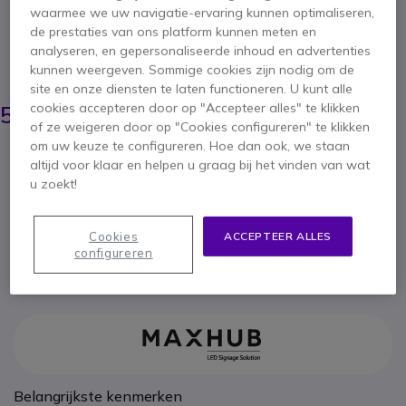
All-in-One 86" 4K Touchscreen met AI-
waarmee we uw navigatie-ervaring kunnen optimaliseren,
ondersteund camerasysteem en geïntegreerd
de prestaties van ons platform kunnen meten en
16-microfoonarray voor naadloze samenwerking.
analyseren, en gepersonaliseerde inhoud en advertenties
BESPAAR 1,00 €
kunnen weergeven. Sommige cookies zijn nodig om de
site en onze diensten te laten functioneren. U kunt alle
5.999,95 €
5.998,95 €
cookies accepteren door op "Accepteer alles" te klikken
ex. BTW
-
7.258,73 €
incl. BTW
of ze weigeren door op "Cookies configureren" te klikken
om uw keuze te configureren. Hoe dan ook, we staan
Aantal
IN WINKELWAGEN
altijd voor klaar en helpen u graag bij het vinden van wat
u zoekt!
OFFERTE BINNEN 4 UUR
Cookies
ACCEPTEER ALLES
configureren
Niet op voorraad
Belangrijkste kenmerken