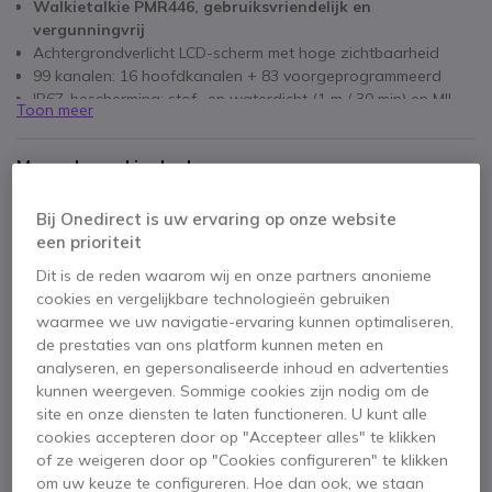
Walkietalkie
PMR446, gebruiksvriendelijk en
vergunningvrij
Achtergrondverlicht LCD-scherm met hoge zichtbaarheid
99 kanalen: 16 hoofdkanalen + 83 voorgeprogrammeerd
IP67-bescherming: stof- en waterdicht (1 m / 30 min) en MIL-
Toon meer
STD 810G-gecertificeerd
Batterijduur tot 22 uur
Meegeleverd in de doos
Functies: Dual Watch, Scrambler, RRM, VOX en FM-radio
2-pins headsetaansluiting, compatibel met Motorola-
1 x Walkietalkie
1 x Riemclip
accessoires
Bij Onedirect is uw ervaring op onze website
1 x 1600 mAh lithiumbatterij
Ruisonderdrukking voor heldere communicatie
een prioriteit
1 x Snellader voor op tafel
1 x Wandadapter
Dit is de reden waarom wij en onze partners anonieme
cookies en vergelijkbare technologieën gebruiken
waarmee we uw navigatie-ervaring kunnen optimaliseren,
de prestaties van ons platform kunnen meten en
analyseren, en gepersonaliseerde inhoud en advertenties
kunnen weergeven. Sommige cookies zijn nodig om de
site en onze diensten te laten functioneren. U kunt alle
cookies accepteren door op "Accepteer alles" te klikken
of ze weigeren door op "Cookies configureren" te klikken
Productbeschrijving
om uw keuze te configureren. Hoe dan ook, we staan