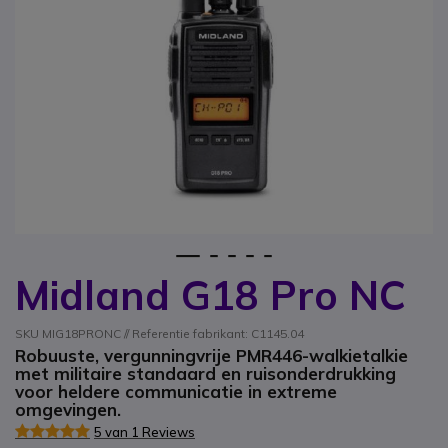
1
2
3
4
5
Midland G18 Pro NC
Ga naar het begin van de afbeeldingen-gallerij
SKU MIG18PRONC // Referentie fabrikant: C1145.04
Robuuste, vergunningvrije PMR446-walkietalkie
met militaire standaard en ruisonderdrukking
voor heldere communicatie in extreme
omgevingen.
5 van 1 Reviews