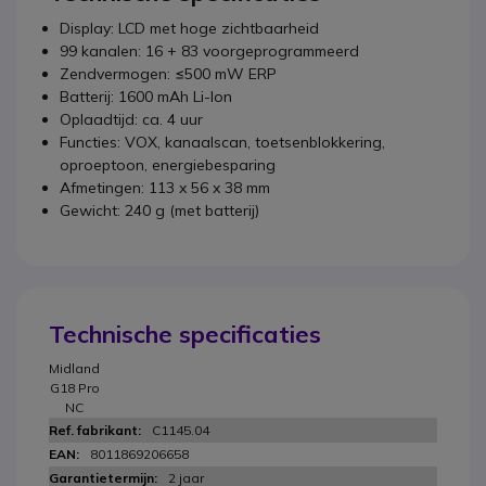
Display: LCD met hoge zichtbaarheid
99 kanalen: 16 + 83 voorgeprogrammeerd
Zendvermogen: ≤500 mW ERP
Batterij: 1600 mAh Li-Ion
Oplaadtijd: ca. 4 uur
Functies: VOX, kanaalscan, toetsenblokkering,
oproeptoon, energiebesparing
Afmetingen: 113 x 56 x 38 mm
Gewicht: 240 g (met batterij)
Technische specificaties
Midland
G18 Pro
NC
C1145.04
8011869206658
2 jaar