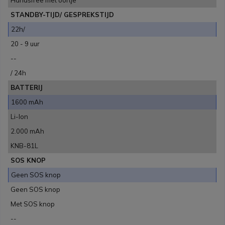
Handsfree met oortje
STANDBY-TIJD/ GESPREKSTIJD
22h/
20 - 9 uur
--
/ 24h
BATTERIJ
1600 mAh
Li-Ion
2.000 mAh
KNB-81L
SOS KNOP
Geen SOS knop
Geen SOS knop
Met SOS knop
--