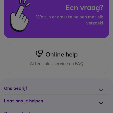
Een vraag?
We zijn er om u te helpen met elk
verzoek!
icon
Online help
After-sales service en FAQ
Ons bedrijf
Laat ons je helpen