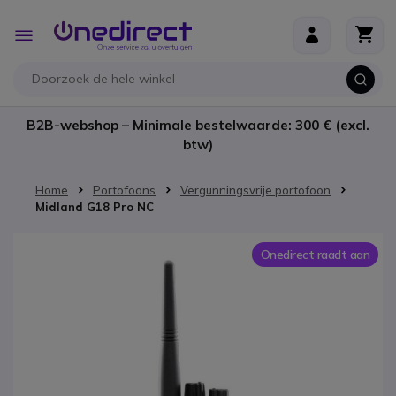
Ga naar de inhoud
Toggle
Nav
B2B-webshop – Minimale bestelwaarde: 300 € (excl.
btw)
Home
Portofoons
Vergunningsvrije portofoon
Midland G18 Pro NC
Ga naar het einde van de afbeeldingen-gallerij
Onedirect raadt aan