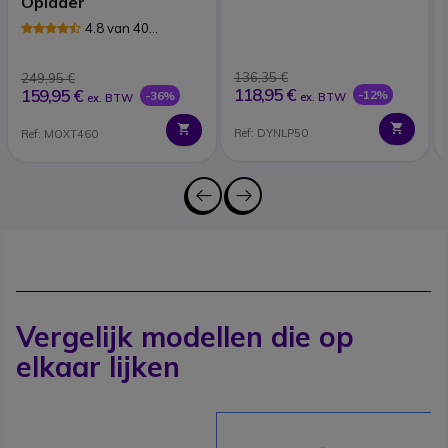
Oplader
4.8 van 40
Reviews
136,35 €
249,95 €
118,95 €
159,95 €
-12%
-36%
ex. BTW
ex. BTW
Ref: DYNLP50
Ref: MOXT460
Vergelijk modellen die op
elkaar lijken