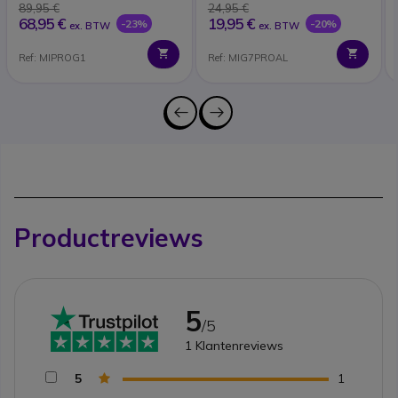
89,95 €
24,95 €
68,95 €
19,95 €
-23%
-20%
ex. BTW
ex. BTW
Ref: MIPROG1
Ref: MIG7PROAL
Productreviews
5
/5
1
Klantenreviews
5
1