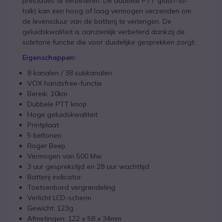
prestaties te verbeteren. De dubbele PTT (push-to-
talk) kan een hoog of laag vermogen verzenden om
de levensduur van de batterij te verlengen. De
geluidskwaliteit is aanzienlijk verbeterd dankzij de
sidetone functie die voor duidelijke gesprekken zorgt.
Eigenschappen:
8 kanalen / 38 subkanalen
VOX handsfree-functie
Bereik: 10km
Dubbele PTT knop
Hoge geluidskwaliteit
Printplaat
5 beltonen
Roger Beep
Vermogen van 500 Mw
3 uur gesprekstijd en 28 uur wachttijd
Batterij indicator
Toetsenbord vergrendeling
Verlicht LCD-scherm
Gewicht: 123g
Afmetingen: 122 x 58 x 34mm