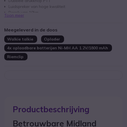
Dubbele drukknop PTT
Luidspreker van hoge kwaliteit
Bereik van 10km
Toon meer
8 kanalen/ 38 subkanalen
Verlicht LCD-scherm
Meegeleverd in de doos
Camouflage versie
Walkie talkie
Oplader
4x oplaadbare batterijen Ni-MH AA 1.2V/1800 mAh
Riemclip
Productbeschrijving
Betrouwbare Midland