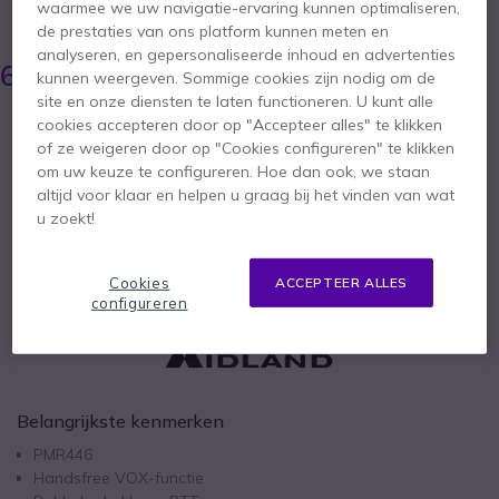
waarmee we uw navigatie-ervaring kunnen optimaliseren,
BESPAAR 20,00 €
de prestaties van ons platform kunnen meten en
89,95 €
analyseren, en gepersonaliseerde inhoud en advertenties
69,95 €
kunnen weergeven. Sommige cookies zijn nodig om de
ex. BTW
-
84,64 €
incl. BTW
site en onze diensten te laten functioneren. U kunt alle
Aantal
cookies accepteren door op "Accepteer alles" te klikken
IN WINKELWAGEN
of ze weigeren door op "Cookies configureren" te klikken
om uw keuze te configureren. Hoe dan ook, we staan
altijd voor klaar en helpen u graag bij het vinden van wat
OFFERTE BINNEN 4 UUR
u zoekt!
Niet op voorraad
Cookies
ACCEPTEER ALLES
configureren
Belangrijkste kenmerken
PMR446
Handsfree VOX-functie