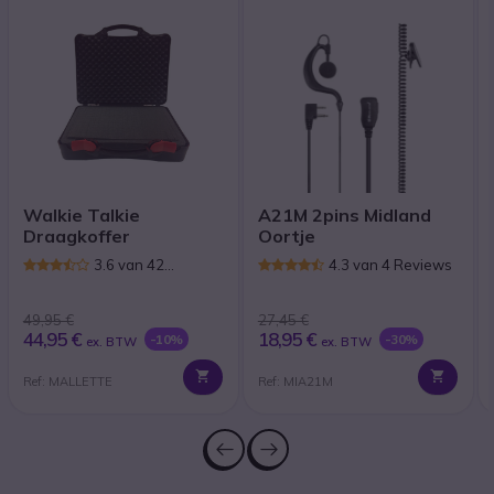
Walkie Talkie
A21M 2pins Midland
Draagkoffer
Oortje
3.6 van 42
4.3 van 4 Reviews
Reviews
49,95 €
27,45 €
44,95 €
18,95 €
-10%
-30%
ex. BTW
ex. BTW
Ref: MALLETTE
Ref: MIA21M