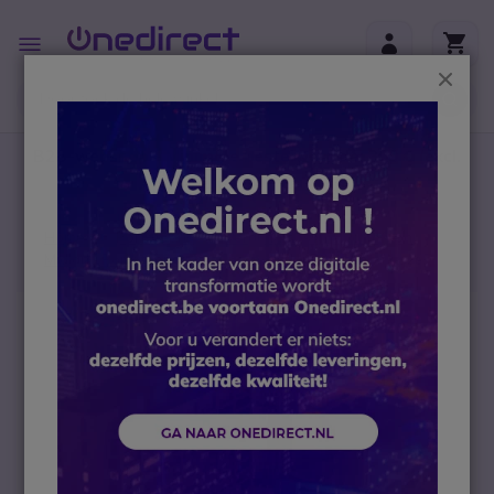
Ga naar de inhoud
Toggle
Nav
Sluit
B2B-webshop – Minimale bestelwaarde: 300 € (excl.
btw)
Home
Portofoons
Vergunningsvrije portofoon
Midland Portofoons
Midland G7 PRO Camouflage
Ga naar het einde van de afbeeldingen-gallerij