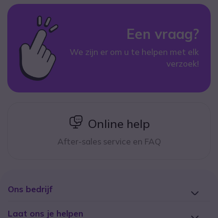
Een vraag?
We zijn er om u te helpen met elk
verzoek!
icon
Online help
After-sales service en FAQ
Ons bedrijf
Laat ons je helpen