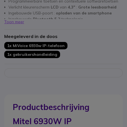
Programmeerbare toetsen en contextuele softwaretoetsen
Verlicht kleurenscherm
LCD
van
4,3"
:
Grote leesbaarheid
Ingebouwde USB-poort :
opladen van de smartphone
Ingebouwde
Bluetooth 5.2
technologie
Toon meer
Gigabit Ethernet-poorten : snelheid en betrouwbaarheid
Nieuwe versie : ingebouwde Wifi-verbinding
Meegeleverd in de doos
1x MiVoice 6930w IP-telefoon
1x gebruikershandleiding
Productbeschrijving
Mitel 6930W IP