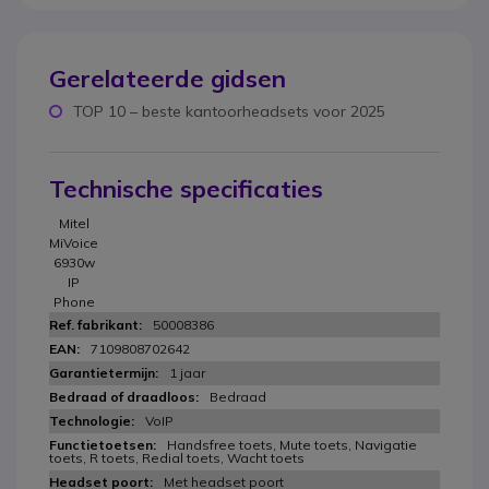
Gerelateerde gidsen
TOP 10 – beste kantoorheadsets voor 2025
Technische specificaties
Mitel
MiVoice
6930w
IP
Phone
50008386
7109808702642
1 jaar
Bedraad
VoIP
Handsfree toets, Mute toets, Navigatie
toets, R toets, Redial toets, Wacht toets
Met headset poort