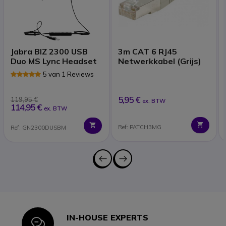
Jabra BIZ 2300 USB
3m CAT 6 RJ45
Duo MS Lync Headset
Netwerkkabel (Grijs)
5 van 1 Reviews
5,95 €
119,95 €
ex. BTW
114,95 €
ex. BTW
Ref: PATCH3MG
Ref: GN2300DUSBM
IN-HOUSE EXPERTS
Icon