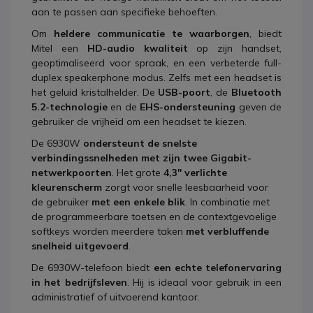
aan te passen aan specifieke behoeften.
Om
heldere communicatie te waarborgen
, biedt
Mitel een
HD-audio kwaliteit
op zijn handset,
geoptimaliseerd voor spraak, en een verbeterde full-
duplex speakerphone modus. Zelfs met een headset is
het geluid kristalhelder. De
USB-poort
, de
Bluetooth
5.2-technologie
en de
EHS-ondersteuning
geven de
gebruiker de vrijheid om een headset te kiezen.
De 6930W
ondersteunt de snelste
verbindingssnelheden met zijn twee Gigabit-
netwerkpoorten
. Het grote
4,3'' verlichte
kleurenscherm
zorgt voor snelle leesbaarheid voor
de gebruiker
met een enkele blik
. In combinatie met
de programmeerbare toetsen en de contextgevoelige
softkeys worden meerdere taken
met verbluffende
snelheid uitgevoerd
.
De 6930W-telefoon biedt
een echte telefonervaring
in het bedrijfsleven
. Hij is ideaal voor gebruik in een
administratief of uitvoerend kantoor.