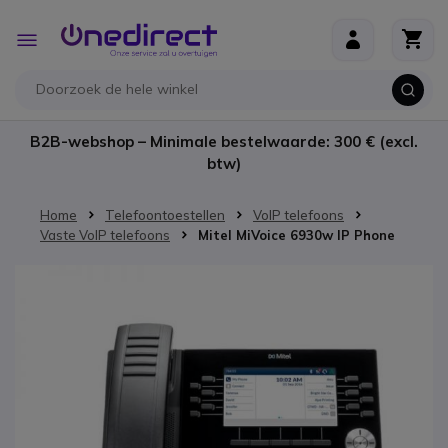
Ga naar de inhoud
Toggle
Nav
B2B-webshop – Minimale bestelwaarde: 300 € (excl.
btw)
Home
Telefoontoestellen
VoIP telefoons
Vaste VoIP telefoons
Mitel MiVoice 6930w IP Phone
Ga naar het einde van de afbeeldingen-gallerij