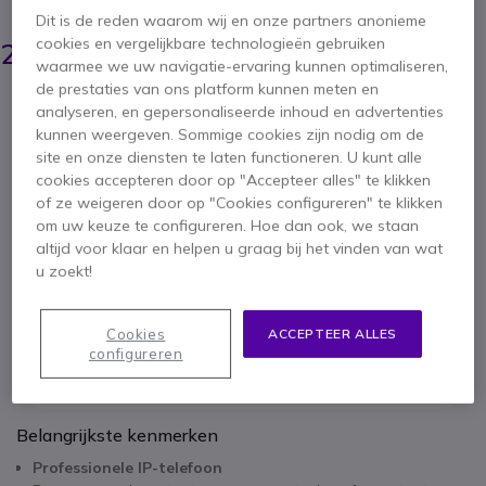
BESPAAR 89,00 €
Dit is de reden waarom wij en onze partners anonieme
359,95 €
cookies en vergelijkbare technologieën gebruiken
270,95 €
ex. BTW
-
327,85 €
incl. BTW
waarmee we uw navigatie-ervaring kunnen optimaliseren,
de prestaties van ons platform kunnen meten en
Aantal
analyseren, en gepersonaliseerde inhoud en advertenties
IN WINKELWAGEN
kunnen weergeven. Sommige cookies zijn nodig om de
site en onze diensten te laten functioneren. U kunt alle
OFFERTE BINNEN 4 UUR
cookies accepteren door op "Accepteer alles" te klikken
of ze weigeren door op "Cookies configureren" te klikken
BEL VOOR BESCHIKBAARHEID
om uw keuze te configureren. Hoe dan ook, we staan
altijd voor klaar en helpen u graag bij het vinden van wat
u zoekt!
1 jaar
Fabrieksgarantie
Cookies
ACCEPTEER ALLES
configureren
Belangrijkste kenmerken
Professionele IP-telefoon