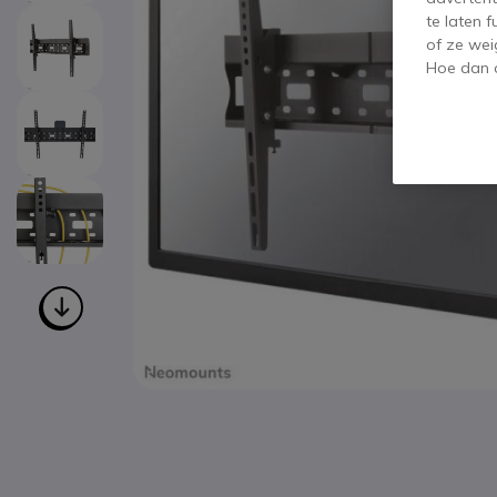
te laten 
of ze wei
Hoe dan o
Ga naar het begin van de afbeeldingen-gallerij