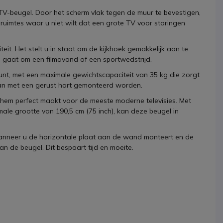
TV-beugel. Door het scherm vlak tegen de muur te bevestigen,
re ruimtes waar u niet wilt dat een grote TV voor storingen
iteit. Het stelt u in staat om de kijkhoek gemakkelijk aan te
 nu gaat om een filmavond of een sportwedstrijd.
nt, met een maximale gewichtscapaciteit van 35 kg die zorgt
kan met een gerust hart gemonteerd worden.
 hem perfect maakt voor de meeste moderne televisies. Met
ale grootte van 190,5 cm (75 inch), kan deze beugel in
nneer u de horizontale plaat aan de wand monteert en de
 de beugel. Dit bespaart tijd en moeite.