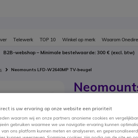
ver
Telewerk
TOP 10
Winkel op merk
Waarom Onedire
B2B-webshop – Minimale bestelwaarde: 300 € (excl. btw)
s
Neomounts LFD-W2640MP TV-beugel
Neomount
beugel
irect is uw ervaring op onze website een prioriteit
SKU NEOLFDW2640MP // Referentie 
Bevestig uw TV veilig en 
 reden waarom wij en onze partners anonieme cookies en vergelijkba
ieën gebruiken waarmee we uw navigatie-ervaring kunnen optimalis
BESPAAR 22,00 €
s van ons platform kunnen meten en analyseren, en gepersonaliseer
74,75 €
ies kunnen weergeven. Sommige cookies zijn nodig om de site en on