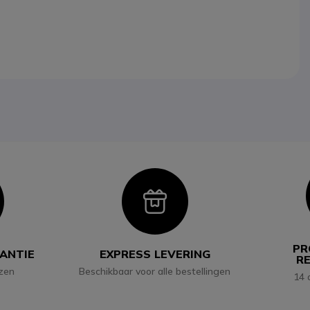
con
Icon
PR
RANTIE
EXPRESS LEVERING
R
jzen
Beschikbaar voor alle bestellingen
14 