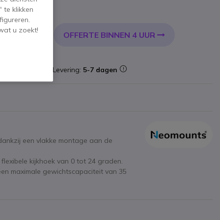
 te klikken
l. BTW
figureren.
wat u zoekt!
OFFERTE BINNEN 4 UUR
KELWAGEN
oorraad
Levering:
5-7 dagen
ankzij een vlakke montage aan de
flexibele kijkhoek van 0 tot 24 graden.
en maximale gewichtscapaciteit van 35
men
van 37 tot 75 inch, perfect voor elke
ijgeleverd installatiemateriaal.