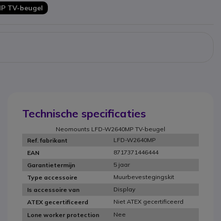
P TV-beugel
Technische specificaties
Neomounts LFD-W2640MP TV-beugel
LFD-W2640MP
Ref. fabrikant
8717371446444
EAN
5 jaar
Garantietermijn
Muurbevestegingskit
Type accessoire
Display
Is accessoire van
Niet ATEX gecertificeerd
ATEX gecertificeerd
Nee
Lone worker protection