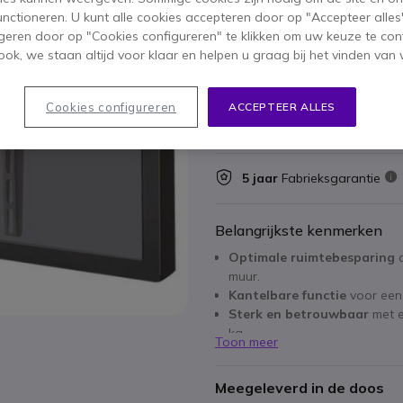
52,95 €
functioneren. U kunt alle cookies accepteren door op "Accepteer alles"
ex. BTW
-
64,07 €
inc
geren door op "Cookies configureren" te klikken om uw keuze te con
Aantal
ok, we staan altijd voor klaar en helpen u graag bij het vinden van 
IN WIN
Niet op voorraad
Cookies configureren
ACCEPTEER ALLES
24 producten in platformv
5 jaar
Fabrieksgarantie
Belangrijkste kenmerken
Optimale ruimtebesparing
d
muur.
Kantelbare functie
voor een 
Sterk en betrouwbaar
met e
kg.
Toon meer
Geschikt voor grote scher
ruimte.
Meegeleverd in de doos
Eenvoudige installatie
met b