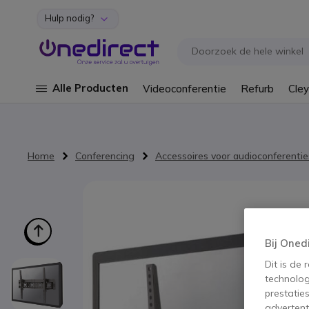
Hulp nodig?
Ga naar de inhoud
Alle Producten
Videoconferentie
Refurb
Cley
Home
Conferencing
Accessoires voor audioconferentie
Ga naar het einde van de afbeeldingen-gallerij
Bij Oned
Dit is de
technolog
prestatie
advertent