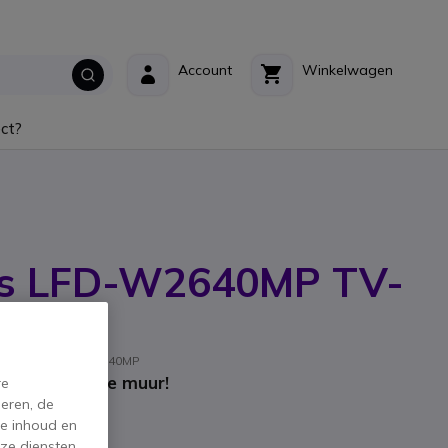
Account
Winkelwagen
ct?
s LFD-W2640MP TV-
fabrikant: LFD-W2640MP
stijlvol aan de muur!
re
eren, de
de inhoud en
ze diensten