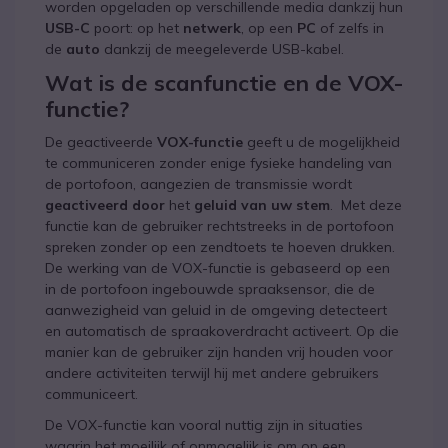
worden opgeladen op verschillende media dankzij hun
USB-C
poort: op het
netwerk
, op een
PC
of zelfs in
de
auto
dankzij de meegeleverde USB-kabel.
Wat is de scanfunctie en de VOX-
functie?
De geactiveerde
VOX-functie
geeft u de mogelijkheid
te communiceren zonder enige fysieke handeling van
de portofoon, aangezien de transmissie wordt
geactiveerd door
het
geluid van uw stem
. Met deze
functie kan de gebruiker rechtstreeks in de portofoon
spreken zonder op een zendtoets te hoeven drukken.
De werking van de VOX-functie is gebaseerd op een
in de portofoon ingebouwde spraaksensor, die de
aanwezigheid van geluid in de omgeving detecteert
en automatisch de spraakoverdracht activeert. Op die
manier kan de gebruiker zijn handen vrij houden voor
andere activiteiten terwijl hij met andere gebruikers
communiceert.
De VOX-functie kan vooral nuttig zijn in situaties
waarin het moeilijk of onmogelijk is om op een