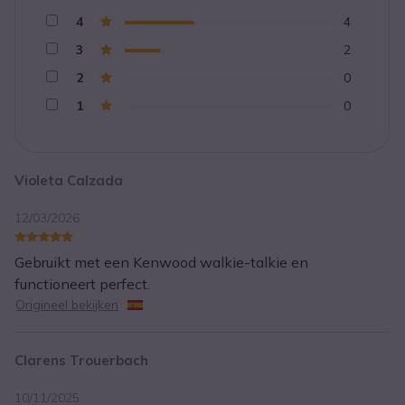
4
4
3
2
2
0
1
0
Violeta Calzada
12/03/2026
Gebruikt met een Kenwood walkie-talkie en
functioneert perfect.
Origineel bekijken
Clarens Trouerbach
10/11/2025