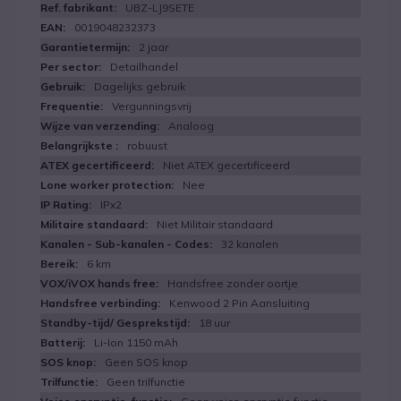
UBZ-LJ9SETE
0019048232373
2 jaar
Detailhandel
Dagelijks gebruik
Vergunningsvrij
Analoog
robuust
Niet ATEX gecertificeerd
Nee
IPx2
Niet Militair standaard
32 kanalen
6 km
Handsfree zonder oortje
Kenwood 2 Pin Aansluiting
18 uur
Li-Ion 1150 mAh
Geen SOS knop
Geen trilfunctie