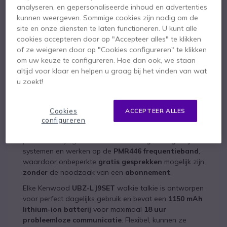
analyseren, en gepersonaliseerde inhoud en advertenties
robuuste walkies talkies
kunnen weergeven. Sommige cookies zijn nodig om de
met accessoires + 2
site en onze diensten te laten functioneren. U kunt alle
cookies accepteren door op "Accepteer alles" te klikken
"pusto to talk" oortjes
of ze weigeren door op "Cookies configureren" te klikken
om uw keuze te configureren. Hoe dan ook, we staan
Kenwood UBZ-LJ9SET:
altijd voor klaar en helpen u graag bij het vinden van wat
lichtgewicht en robuust
u zoekt!
De nieuwe oplossing in het assortiment walkie talkies
van Kenwood, is een set van twee ergonomische
Cookies
ACCEPTEER ALLES
walkie talkies waarmee gebruikers eenvoudig en
configureren
efficiënt dagelijkse communicatie kunnen uitvoeren. De
producten zijn geclassificeerd als
vergunningsvrije
systemen en werken op de
PMR446 frequentieband
,
waardoor onbeperkte
gratis gesprekken
mogelijk zijn
zonder
de noodzaak van een
abonnement
.
Elke Kenwood
UBZ-LJ9SET
walkie talkie is ontworpen
voor perfect dagelijks gebruik en bevat een
1150 mAh
lithium-ion batterij
voor maximaal
18 uur
probleemloze communicatie
. Flexibel, kunnen ze