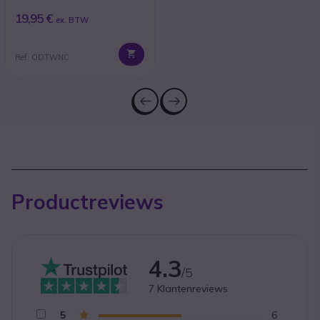
19,95 €
ex. BTW
Ref: ODTWNC
Productreviews
4.3
/5
7
Klantenreviews
5
6