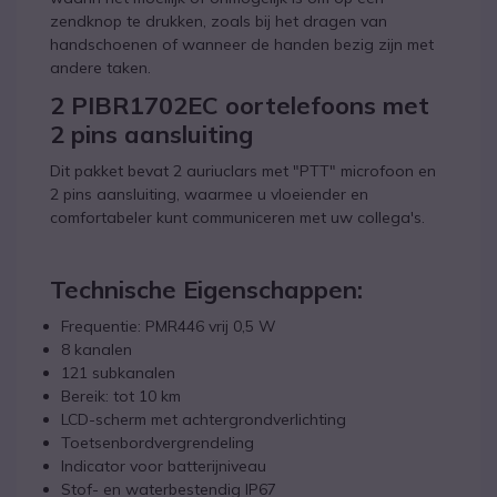
zendknop te drukken, zoals bij het dragen van
handschoenen of wanneer de handen bezig zijn met
andere taken.
2 PIBR1702EC oortelefoons met
2 pins aansluiting
Dit pakket bevat 2 auriuclars met "PTT" microfoon en
2 pins aansluiting, waarmee u vloeiender en
comfortabeler kunt communiceren met uw collega's.
Technische Eigenschappen:
Frequentie: PMR446 vrij 0,5 W
8 kanalen
121 subkanalen
Bereik: tot 10 km
LCD-scherm met achtergrondverlichting
Toetsenbordvergrendeling
Indicator voor batterijniveau
Stof- en waterbestendig IP67