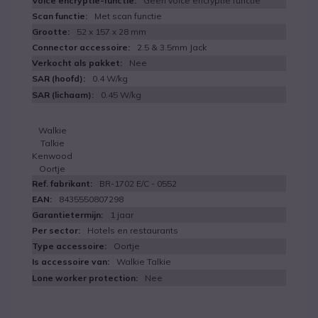
Geen voice encryptie functie
Met scan functie
52 x 157 x 28 mm
2.5 & 3.5mm Jack
Nee
0.4 W/kg
0.45 W/kg
Walkie
Talkie
Kenwood
Oortje
BR-1702 E/C - 0552
8435550807298
1 jaar
Hotels en restaurants
Oortje
Walkie Talkie
Nee