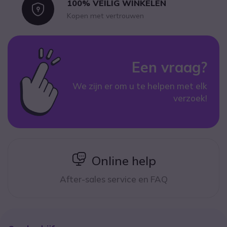
100% VEILIG WINKELEN
Icon
Kopen met vertrouwen
Een vraag?
We zijn er om u te helpen met elk
verzoek!
icon
Online help
After-sales service en FAQ