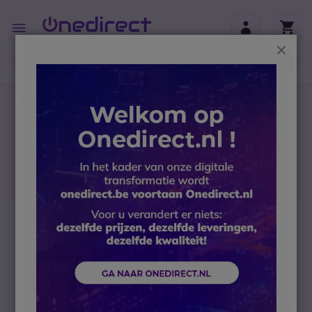
Ga naar de inhoud
Toggle
Nav
Sluit
B2B-webshop – Minimale bestelwaarde: 300 € (excl.
btw)
Home
Portofoons
Vergunningsvrije portofoon
Portofoon Bundels
Pack Kenwood UBZ-LJ9SET + 2 oorhaak oortjes
Ga naar het einde van de afbeeldingen-gallerij