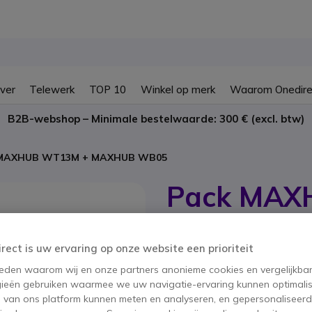
ver
Telewerk
TOP 10
Winkel op merk
Waarom Onedire
B2B-webshop – Minimale bestelwaarde: 300 € (excl. btw)
 MAXHUB WT13M + MAXHUB WB05
Pack MAX
MAXHUB 
irect is uw ervaring op onze website een prioriteit
SKU MAXB05DONG // Referentie fabr
Pakket van draadloze sc
 reden waarom wij en onze partners anonieme cookies en vergelijkba
collaboratieve vergader
ieën gebruiken waarmee we uw navigatie-ervaring kunnen optimalis
s van ons platform kunnen meten en analyseren, en gepersonaliseer
BESPAAR 367,35 €
PACK