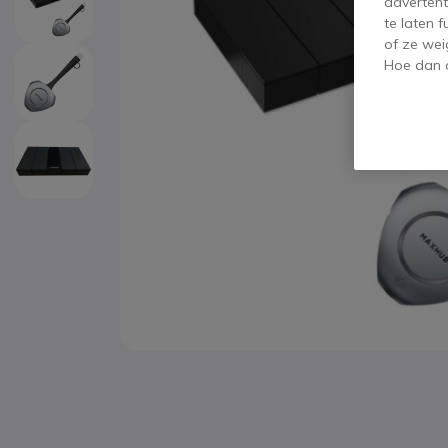
advertent
te laten 
of ze wei
Hoe dan o
Ga naar het begin van de afbeeldingen-gallerij