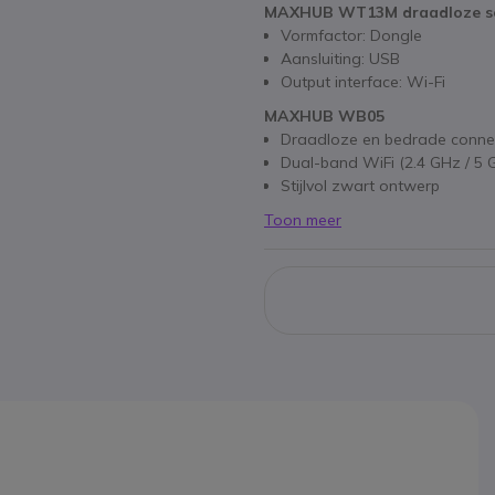
MAXHUB WT13M draadloze sc
Vormfactor: Dongle
Aansluiting: USB
Output interface: Wi-Fi
MAXHUB WB05
Draadloze en bedrade connect
Dual-band WiFi (2.4 GHz / 5 
Stijlvol zwart ontwerp
Toon meer