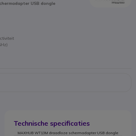
hermadapter USB dongle
iviteit
GHz)
Technische specificaties
MAXHUB WT13M draadloze schermadapter USB dongle