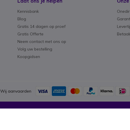
Laat ons je helpen
Onze
Kennisbank
Onedir
Blog
Garant
Gratis 14 dagen op proef
Levert
Gratis Offerte
Betaa
Neem contact met ons op
Volg uw bestelling
Koopgidsen
Wij aanvaarden