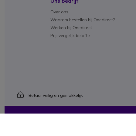
Ons bedrijf
Over ons
Waarom bestellen bij Onedirect?
Werken bij Onedirect
Prijsvergelijk belofte
Icon
Betaal veilig en gemakkelijk
Onedirect, onderdeel van INCEPT Group