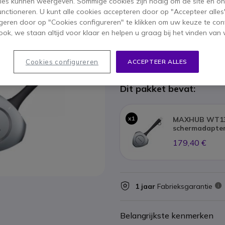
ies kunnen weergeven. Sommige cookies zijn nodig om de site en on
1.031,70 €
functioneren. U kunt alle cookies accepteren door op "Accepteer alles"
664,35 €
ex. BTW
-
803,87 €
geren door op "Cookies configureren" te klikken om uw keuze te con
ok, we staan altijd voor klaar en helpen u graag bij het vinden van 
Aantal
IN WIN
Cookies configureren
ACCEPTEER ALLES
7 producten
op voorraad
Dit pakket bevat:
x1
MAXHUB WT13
schermadapter
179,40 €
1 jaar
Fabrieksgarantie
Belangrijkste kenmerken