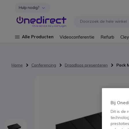
Hulp nodig?
Ga naar de inhoud
Alle Producten
Videoconferentie
Refurb
Cley
Home
Conferencing
Draadloos presenteren
Pack
Ga naar het einde van de afbeeldingen-gallerij
Bij Oned
Dit is de
technolog
prestatie