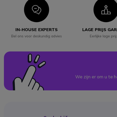
Icon
I
IN-HOUSE EXPERTS
LAGE PRIJS GA
Bel ons voor deskundig advies
Eerlijke lage pri
We zijn er om u te h