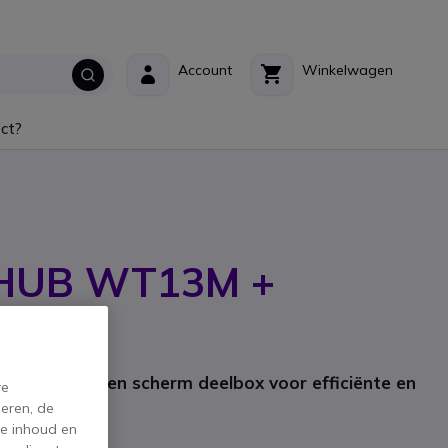
Account
Winkelwagen
ct?
HUB WT13M +
WB05
ikant: WB05
herm dongle en scherm deelbox voor efficiënte en
re
ingen
eren, de
de inhoud en