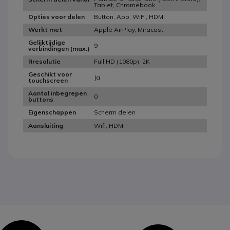
Tablet, Chromebook
Button, App, WiFI, HDMI
Opties voor delen
Apple AirPlay, Miracast
Werkt met
Gelijktijdige
9
verbindingen (max.)
Full HD (1080p), 2K
Rresolutie
Geschikt voor
Ja
touchscreen
Aantal inbegrepen
0
buttons
Scherm delen
Eigenschappen
Wifi, HDMI
Aansluiting