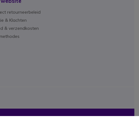
 website
ect retourneerbeleid
ie & Klachten
ijd & verzendkosten
lmethodes