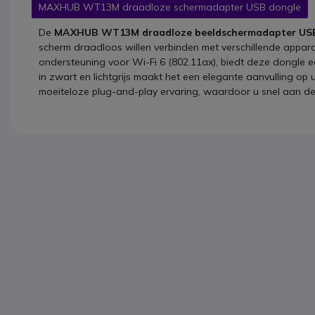
MAXHUB WT13M draadloze schermadapter USB dongle
De
MAXHUB WT13M draadloze beeldschermadapter US
scherm draadloos willen verbinden met verschillende appar
ondersteuning voor Wi-Fi 6 (802.11ax), biedt deze dongle ee
in zwart en lichtgrijs maakt het een elegante aanvulling o
moeiteloze plug-and-play ervaring, waardoor u snel aan de 