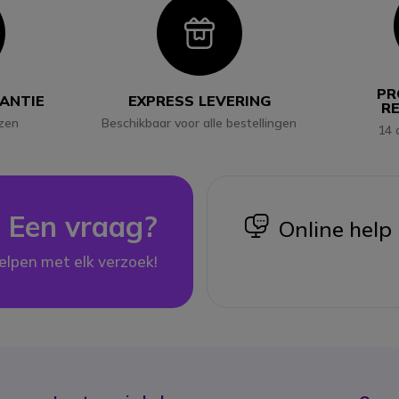
con
Icon
PR
RANTIE
EXPRESS LEVERING
R
jzen
Beschikbaar voor alle bestellingen
14 
Een vraag?
icon
Online help
elpen met elk verzoek!