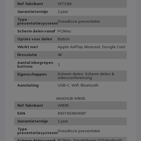
WT13M
Ref. fabrikant
1 jaar
Garantietermijn
Type
Draadloze presentatie
presentatiesysteem
PC/Mac
Scherm delen vanaf
Button
Opties voor delen
Apple AirPlay, Miracast, Google Cast
Werkt met
4K
Rresolutie
Aantal inbegrepen
1
buttons
Scherm delen, Scherm delen &
Eigenschappen
videoconferencing
USB-C, Wifi, Bluetooth
Aansluiting
MAXHUB WB05
WB05
Ref. fabrikant
6927433604367
EAN
1 jaar
Garantietermijn
Type
Draadloze presentatie
presentatiesysteem
PC/Mac, Smartphone (iOS/Android),
Scherm delen vanaf