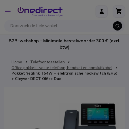
Ga naar de inhoud
Toggle
Nav
B2B-webshop – Minimale bestelwaarde: 300 € (excl.
btw)
Home
Telefoontoestellen
Office pakket - vaste telefoon, headset en aansluitkabel
Pakket Yealink T54W + elektronische hookswitch (EHS)
+ Cleyver DECT Office Duo
Ga naar het einde van de afbeeldingen-gallerij