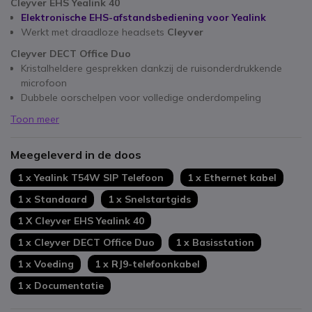
Cleyver EHS Yealink 40
Elektronische EHS-afstandsbediening voor Yealink
Werkt met draadloze headsets
Cleyver
Cleyver DECT Office Duo
Kristalheldere gesprekken dankzij de ruisonderdrukkende
microfoon
Dubbele oorschelpen voor volledige onderdompeling
Toon meer
Meegeleverd in de doos
1 x Yealink T54W SIP Telefoon
1 x Ethernet kabel
1 x Standaard
1 x Snelstartgids
1 X Cleyver EHS Yealink 40
1 x Cleyver DECT Office Duo
1 x Basisstation
1 x Voeding
1 x RJ9-telefoonkabel
1 x Documentatie