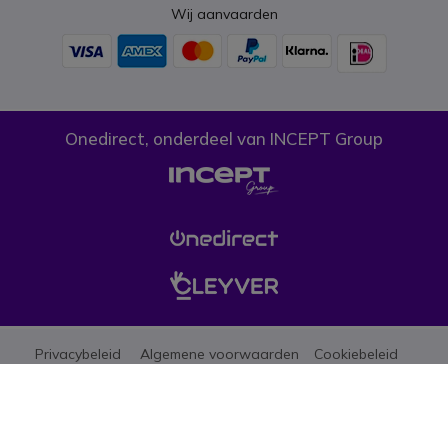
Wij aanvaarden
Onedirect, onderdeel van INCEPT Group
Privacybeleid
Algemene voorwaarden
Cookiebeleid
Let erop dat de prijzen op onze website exclusief btw zijn tenzij anders
aangegeven. (*)Promoties mogen niet gecombineerd worden met andere