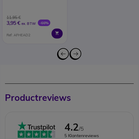
(x40)
11,95 €
3,95 €
-66%
ex. BTW
Ref: AFHEAD2
Productreviews
4.2
/5
5
Klantenreviews