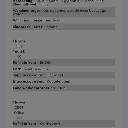
1x USB poort, 2x gigabit RJ45 aansluiting,
Bluetooth verbinding
Kan optioneel aan de muur bevestigd
worden
met geïntegreerde wifi
Met Bluetooth
Cleyver
EHS
Yealink
40
EHS80
3760357671151
EHS kabel
Koptelefoons
Nee
Cleyver
DECT
Office
Duo
ODHW25V2