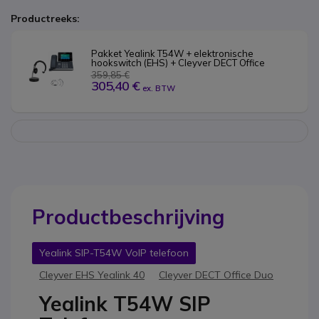
Productreeks:
Pakket Yealink T54W + elektronische 
hookswitch (EHS) + Cleyver DECT Office
359,85 €
305,40 €
ex. BTW
Productbeschrijving
Yealink SIP-T54W VoIP telefoon
Cleyver EHS Yealink 40
Cleyver DECT Office Duo
Yealink T54W SIP