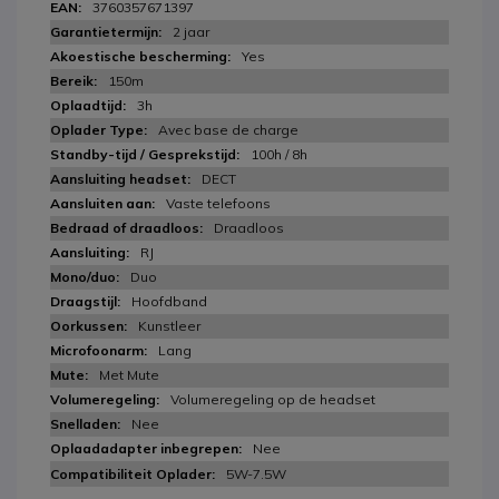
3760357671397
2 jaar
Yes
150m
3h
Avec base de charge
100h / 8h
DECT
Vaste telefoons
Draadloos
RJ
Duo
Hoofdband
Kunstleer
Lang
Met Mute
Volumeregeling op de headset
Nee
Nee
5W-7.5W