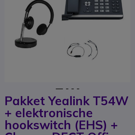
1
2
3
4
Pakket Yealink T54W
Ga naar het begin van de afbeeldingen-gallerij
+ elektronische
hookswitch (EHS) +