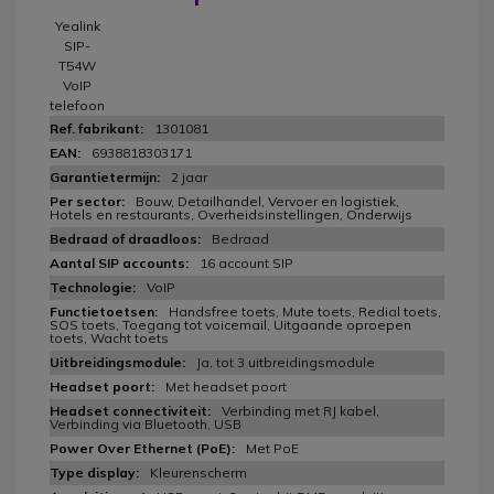
Yealink
SIP-
T54W
VoIP
telefoon
1301081
6938818303171
2 jaar
Bouw, Detailhandel, Vervoer en logistiek,
Hotels en restaurants, Overheidsinstellingen, Onderwijs
Bedraad
16 account SIP
VoIP
Handsfree toets, Mute toets, Redial toets,
SOS toets, Toegang tot voicemail, Uitgaande oproepen
toets, Wacht toets
Ja, tot 3 uitbreidingsmodule
Met headset poort
Verbinding met RJ kabel,
Verbinding via Bluetooth, USB
Met PoE
Kleurenscherm