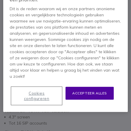
Dit pakket bevat:
Dit is de reden waarom wij en onze partners anonieme
cookies en vergelijkbare technologieën gebruiken
waarmee we uw navigatie-ervaring kunnen optimaliseren,
x1
Yealink SIP-T54W VoIP telefoon
de prestaties van ons platform kunnen meten en
analyseren, en gepersonaliseerde inhoud en advertenties
150,30 €
kunnen weergeven. Sommige cookies zijn nodig om de
site en onze diensten te laten functioneren. U kunt alle
cookies accepteren door op "Accepteer alles" te klikken
Cleyver EHS Yealink 40
of ze weigeren door op "Cookies configureren" te klikken
x1
om uw keuze te configureren. Hoe dan ook, we staan
Bekijk alle producten in het pack (3)
29,05 €
altijd voor klaar en helpen u graag bij het vinden van wat
u zoekt!
3 jaar
Fabrieksgarantie
Cleyver DECT Office Duo
Cookies
ACCEPTEER ALLES
x1
configureren
Belangrijkste kenmerken
135,75 €
5-7.5
W
Yealink SIP-T54W VoIP telefoon
4.3" screen
Tot 16 SIP accounts