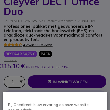
Cleyver DECT Office
Duo
SKU YEALINKT54WHW25V2 // Referentie fabrikant: YEALINKT54W
Professioneel pakket met geavanceerde IP-
telefoon, elektronische hookswitch (EHS) en
draadloze duo-headset voor maximaal comfort
en productiviteit.
4.2 van 11 Reviews
BESPAAR 54,75 €
PACK
369,85 €
315,10 €
ex. BTW
-
381,28 €
incl. BTW
Aantal
IN WINKELWAGEN
OFFERTE BINNEN 4 UUR
Bij Onedirect is uw ervaring op onze website
OP VOORRAAD
een prioriteit