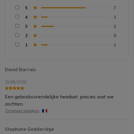
5
7
4
1
3
2
2
0
1
1
David Barrais
15/05/2026
Een gebruiksvriendelijke headset, precies wat we
zochten.
Origineel bekijken
Stephane Godderidge