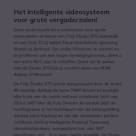
Het intelligente videosysteem
voor grote vergaderzalen!
Deze audiovisuele kit is ontworpen voor grote
werkruimten en bevat een Poly Studio X70 videobalk
en een Poly TC10 tablet. Deze standalone oplossing
draait op Android. Om onder Windows te werken en
te profiteren van een hoger beveiligingsniveau, dient u
een extra NUC aan te schaffen. Goed om te weten:
met de Studio X70 kun je content delen via HDMI,
Airplay of Miracast!
De Poly Studio X70 wordt aangestuurd door AI, levert
4K-beelden dankzij de twee 20MP lenzen en bestrijkt
elke hoek van de ruimte met een instelbaar zicht van
70 tot 140°! Met de Poly Director AI-module blijft de
hoofdspreker in het middelpunt van de belangstelling
dankzij voice tracking en zijn alle deelnemers perfect
zichtbaar dankzij intelligente framing! Tweeweg
stereoluidsprekers, aangepaste bas, vier 360°
microfoons, enz... Er is geen twijfel mogelijk: de Studio