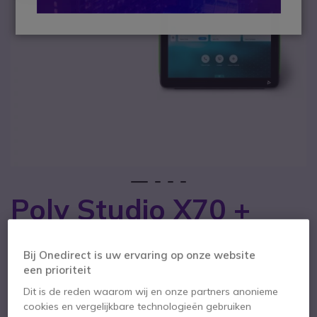
1
2
3
4
Poly Studio X70 +
Ga naar het begin van de afbeeldingen-gallerij
Poly TC10
Bij Onedirect is uw ervaring op onze website
SKU POSTX70TC10 // Referentie fabrikant: 8L531AA#ABB
een prioriteit
Intelligent videosysteem met videobalk en
Dit is de reden waarom wij en onze partners anonieme
touchscreen tablet, perfect voor grote
vergaderzalen.
cookies en vergelijkbare technologieën gebruiken