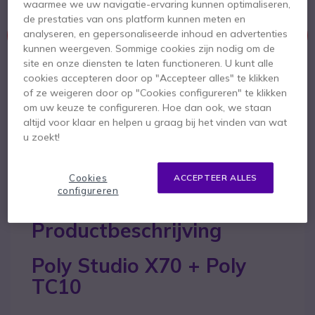
waarmee we uw navigatie-ervaring kunnen optimaliseren,
de prestaties van ons platform kunnen meten en
analyseren, en gepersonaliseerde inhoud en advertenties
Dit product wordt niet meer geproduceerd.
kunnen weergeven. Sommige cookies zijn nodig om de
site en onze diensten te laten functioneren. U kunt alle
Om u van dienst te zijn bieden wij vergelijkbare producten aan
cookies accepteren door op "Accepteer alles" te klikken
of ze weigeren door op "Cookies configureren" te klikken
Bekijk alternatieven
om uw keuze te configureren. Hoe dan ook, we staan
altijd voor klaar en helpen u graag bij het vinden van wat
u zoekt!
Cookies
ACCEPTEER ALLES
configureren
Productbeschrijving
Poly Studio X70 + Poly
TC10