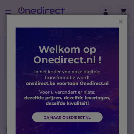
Ga naar de inhoud
Toggle
Nav
Sluit
B2B-webshop – Minimale bestelwaarde: 300 € (excl.
btw)
Home
Conferencing
Video collaboration
Grote vergaderzaal
Poly Studio X70 + Poly TC10
Ga naar het einde van de afbeeldingen-gallerij