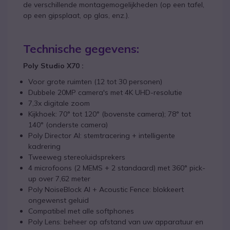
de verschillende montagemogelijkheden (op een tafel,
op een gipsplaat, op glas, enz.).
Technische gegevens:
Poly Studio X70 :
Voor grote ruimten (12 tot 30 personen)
Dubbele 20MP camera's met 4K UHD-resolutie
7,3x digitale zoom
Kijkhoek: 70° tot 120° (bovenste camera); 78° tot
140° (onderste camera)
Poly Director AI: stemtracering + intelligente
kadrering
Tweeweg stereoluidsprekers
4 microfoons (2 MEMS + 2 standaard) met 360° pick-
up over 7,62 meter
Poly NoiseBlock AI + Acoustic Fence: blokkeert
ongewenst geluid
Compatibel met alle softphones
Poly Lens: beheer op afstand van uw apparatuur en