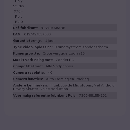
Poly
Studio
X70 +
Poly
TC10
8L531AA#ABB
0197497837506
1 jaar
Kamersysteem zonder scherm
Grote vergaderzaal (+10)
Zonder PC
Alle Softphones
4K
Auto Framing en Tracking
Ingebouwde Microfoons, Met Android,
Privacy Shutter, Noise Reduction
7200-88155-101