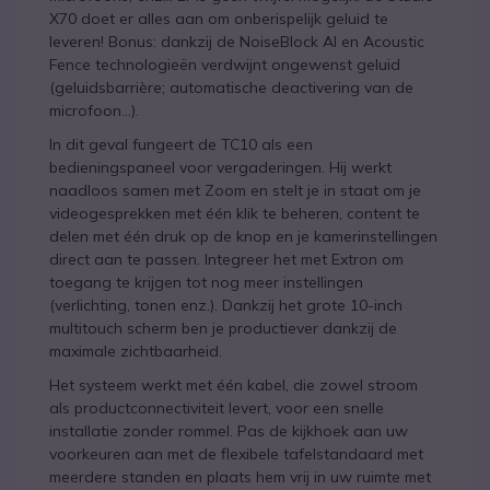
X70 doet er alles aan om onberispelijk geluid te
leveren! Bonus: dankzij de NoiseBlock AI en Acoustic
Fence technologieën verdwijnt ongewenst geluid
(geluidsbarrière; automatische deactivering van de
microfoon...).
In dit geval fungeert de TC10 als een
bedieningspaneel voor vergaderingen. Hij werkt
naadloos samen met Zoom en stelt je in staat om je
videogesprekken met één klik te beheren, content te
delen met één druk op de knop en je kamerinstellingen
direct aan te passen. Integreer het met Extron om
toegang te krijgen tot nog meer instellingen
(verlichting, tonen enz.). Dankzij het grote 10-inch
multitouch scherm ben je productiever dankzij de
maximale zichtbaarheid.
Het systeem werkt met één kabel, die zowel stroom
als productconnectiviteit levert, voor een snelle
installatie zonder rommel. Pas de kijkhoek aan uw
voorkeuren aan met de flexibele tafelstandaard met
meerdere standen en plaats hem vrij in uw ruimte met