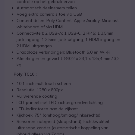
controle op het gebruik ervan
Automatisch deelnemers tellen
Voeg extra camera's toe via USB
Content delen: Poly Content; Apple Airplay; Miracast;
whiteboard of via HDMI
Connectiviteit: 2 USB-A; 1 USB-C; 2 RJ45; 1 3,5mm
jack ingang; 1 3,5mm jack uitgang; 1 HDMI ingang en
2 HDMI uitgangen
Draadloze verbindingen: Bluetooth 5.0 en Wi-Fi
Afmetingen en gewicht: 840,2 x 33,1 x 135,4 mm / 3,2
kg
Poly TC10 :
10,1-inch multitouch scherm
Resolutie: 1280 x 800px
Vuilwerende coating
LCD-paneel met LED-achtergrondverlichting
LED-indicatoren aan de zijkant
Kijkhoek: 75° (omhoog/omlaag/links/rechts)
Sensoren: nabijheid (slaapstand); luchtkwaliteit;
ultrasone zender (automatische koppeling van
inhoud alleen via Zoom)