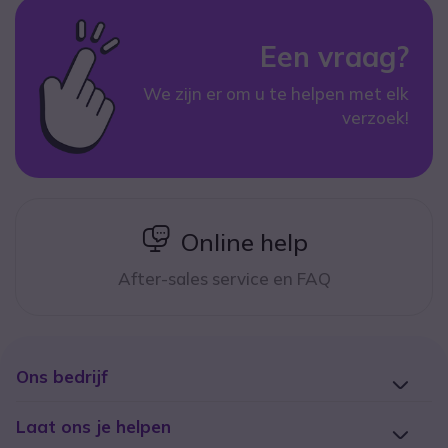
Een vraag?
We zijn er om u te helpen met elk
verzoek!
icon
Online help
After-sales service en FAQ
Ons bedrijf
Laat ons je helpen