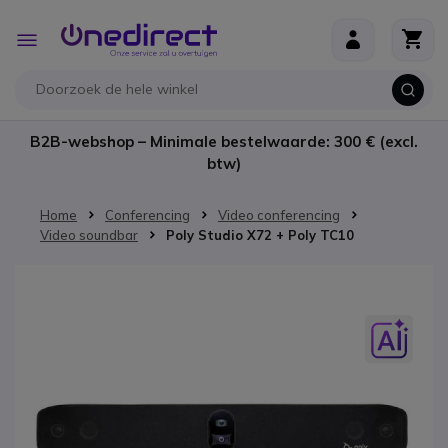
Ga naar de inhoud
Toggle
Nav
B2B-webshop – Minimale bestelwaarde: 300 € (excl.
btw)
Home
Conferencing
Video conferencing
Video soundbar
Poly Studio X72 + Poly TC10
Ga naar het einde van de afbeeldingen-gallerij