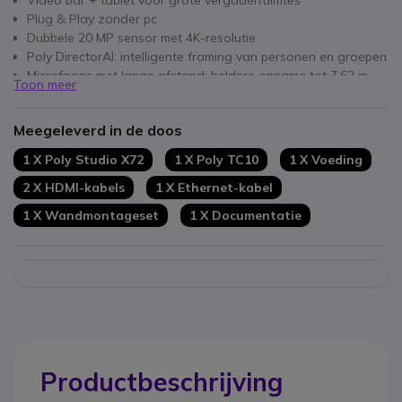
Video bar + tablet voor grote vergaderruimtes
Plug & Play zonder pc
Dubbele 20 MP sensor met 4K-resolutie
Poly DirectorAI: intelligente framing van personen en groepen
Microfoons met lange afstand: heldere opname tot 7,62 m
Toon meer
Poly NoiseBlockAI & Acoustic Fence: ruisonderdrukking
10'' touchscreen tablet met enkel kabel (PoE)
Meegeleverd in de doos
Uitbreidbaar met extra microfoons en camera’s
Interoperabiliteit: Zoom, Microsoft Teams, Google Meet.
1 X Poly Studio X72
1 X Poly TC10
1 X Voeding
2 X HDMI-kabels
1 X Ethernet-kabel
1 X Wandmontageset
1 X Documentatie
Productbeschrijving