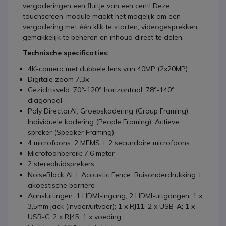
vergaderingen een fluitje van een cent! Deze
touchscreen-module maakt het mogelijk om een
vergadering met één klik te starten, videogesprekken
gemakkelijk te beheren en inhoud direct te delen.
Technische specificaties:
4K-camera met dubbele lens van 40MP (2x20MP)
Digitale zoom 7,3x
Gezichtsveld: 70°-120° horizontaal; 78°-140°
diagonaal
Poly DirectorAI: Groepskadering (Group Framing);
Individuele kadering (People Framing); Actieve
spreker (Speaker Framing)
4 microfoons: 2 MEMS + 2 secundaire microfoons
Microfoonbereik: 7,6 meter
2 stereoluidsprekers
NoiseBlock AI + Acoustic Fence: Ruisonderdrukking +
akoestische barrière
Aansluitingen: 1 HDMI-ingang; 2 HDMI-uitgangen; 1 x
3,5mm jack (invoer/uitvoer); 1 x RJ11; 2 x USB-A; 1 x
USB-C; 2 x RJ45; 1 x voeding