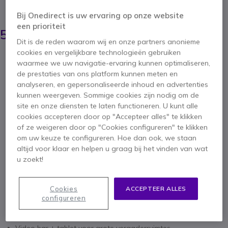
BESPAAR 1.576,00 €
Bij Onedirect is uw ervaring op onze website
7.150,95 €
een prioriteit
5.574,95 €
ex. BTW
-
6.745,69 €
incl. BTW
Dit is de reden waarom wij en onze partners anonieme
cookies en vergelijkbare technologieën gebruiken
Aantal
IN WINKELWAGEN
waarmee we uw navigatie-ervaring kunnen optimaliseren,
de prestaties van ons platform kunnen meten en
analyseren, en gepersonaliseerde inhoud en advertenties
OFFERTE BINNEN 4 UUR
kunnen weergeven. Sommige cookies zijn nodig om de
site en onze diensten te laten functioneren. U kunt alle
Niet op voorraad
cookies accepteren door op "Accepteer alles" te klikken
of ze weigeren door op "Cookies configureren" te klikken
om uw keuze te configureren. Hoe dan ook, we staan
1 jaar
Fabrieksgarantie
altijd voor klaar en helpen u graag bij het vinden van wat
u zoekt!
Cookies
ACCEPTEER ALLES
configureren
Belangrijkste kenmerken