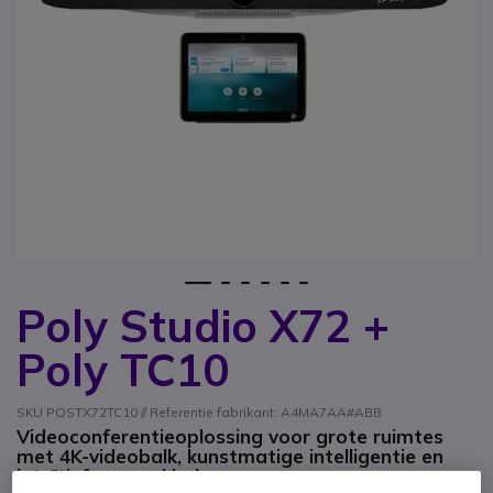
1
2
3
4
5
6
Poly Studio X72 +
Ga naar het begin van de afbeeldingen-gallerij
Poly TC10
SKU POSTX72TC10 // Referentie fabrikant: A4MA7AA#ABB
Videoconferentieoplossing voor grote ruimtes
met 4K-videobalk, kunstmatige intelligentie en
intuïtief aanraakbeheer.