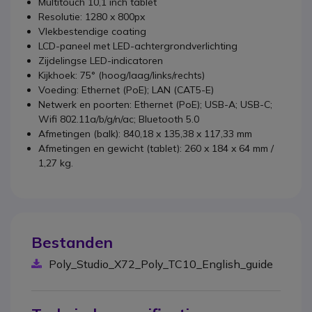
Multitouch 10,1 inch tablet
Resolutie: 1280 x 800px
Vlekbestendige coating
LCD-paneel met LED-achtergrondverlichting
Zijdelingse LED-indicatoren
Kijkhoek: 75° (hoog/laag/links/rechts)
Voeding: Ethernet (PoE); LAN (CAT5-E)
Netwerk en poorten: Ethernet (PoE); USB-A; USB-C;
Wifi 802.11a/b/g/n/ac; Bluetooth 5.0
Afmetingen (balk): 840,18 x 135,38 x 117,33 mm
Afmetingen en gewicht (tablet): 260 x 184 x 64 mm /
1,27 kg.
Bestanden
Poly_Studio_X72_Poly_TC10_English_guide