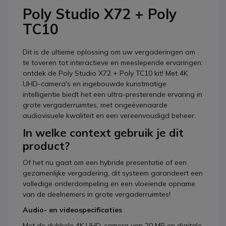
Poly Studio X72 + Poly
TC10
Dit is de ultieme oplossing om uw vergaderingen om
te toveren tot interactieve en meeslepende ervaringen:
ontdek de Poly Studio X72 + Poly TC10 kit! Met 4K
UHD-camera's en ingebouwde kunstmatige
intelligentie biedt het een ultra-presterende ervaring in
grote vergaderruimtes, met ongeëvenaarde
audiovisuele kwaliteit en een vereenvoudigd beheer.
In welke context gebruik je dit
product?
Of het nu gaat om een hybride presentatie of een
gezamenlijke vergadering, dit systeem garandeert een
volledige onderdompeling en een vloeiende opname
van de deelnemers in grote vergaderruimtes!
Audio- en videospecificaties
Met de dubbele 4K UHD-camera van 20 MP en digitale