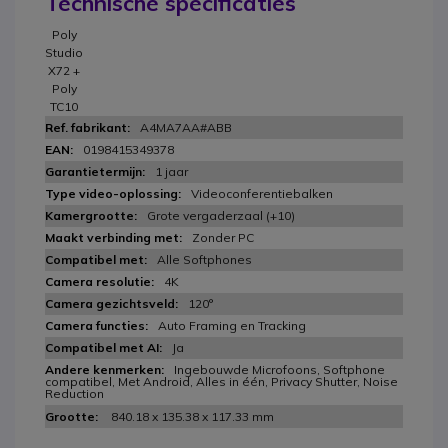
Technische specificaties
Poly
Studio
X72 +
Poly
TC10
A4MA7AA#ABB
0198415349378
1 jaar
Videoconferentiebalken
Grote vergaderzaal (+10)
Zonder PC
Alle Softphones
4K
120°
Auto Framing en Tracking
Ja
Ingebouwde Microfoons, Softphone
compatibel, Met Android, Alles in één, Privacy Shutter, Noise
Reduction
840.18 x 135.38 x 117.33 mm