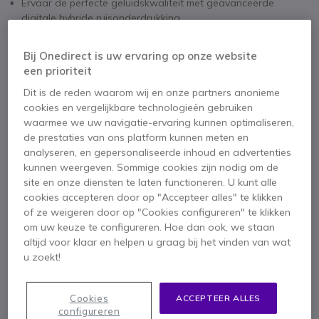
Ervaar de perfecte geluidskwaliteit met geavanceerde
digitale hybride ruisonderdrukking.
Communiceer helder met een discrete verlengde microfoon en
Acoustic Fence-technologie.
Bij Onedirect is uw ervaring op onze website
Gewatteerde hoofdbeugel en zachte oorkussens voor ultiem
Toon meer
een prioriteit
comfort de hele dag door.
Dit is de reden waarom wij en onze partners anonieme
Microsoft Teams gecertificeerd voor naadloze integratie in
Meegeleverd in de doos
cookies en vergelijkbare technologieën gebruiken
uw werkprocessen.
waarmee we uw navigatie-ervaring kunnen optimaliseren,
Bluetooth® connectiviteit voor draadloze vrijheid.
1 X Poly Voyager Focus 2
1 X USB-C oplaadkabel
de prestaties van ons platform kunnen meten en
Eenvoudige bediening met knoppen voor snel muten en
1 X BT700 USB-C dongle
analyseren, en gepersonaliseerde inhoud en advertenties
volume-instellingen.
kunnen weergeven. Sommige cookies zijn nodig om de
2 jaar standaardgarantie van Poly voor gemoedsrust.
1 X USB-C naar USB-A-adapter
1 X draagtas
site en onze diensten te laten functioneren. U kunt alle
Documentatie
cookies accepteren door op "Accepteer alles" te klikken
of ze weigeren door op "Cookies configureren" te klikken
om uw keuze te configureren. Hoe dan ook, we staan
altijd voor klaar en helpen u graag bij het vinden van wat
u zoekt!
Cookies
ACCEPTEER ALLES
configureren