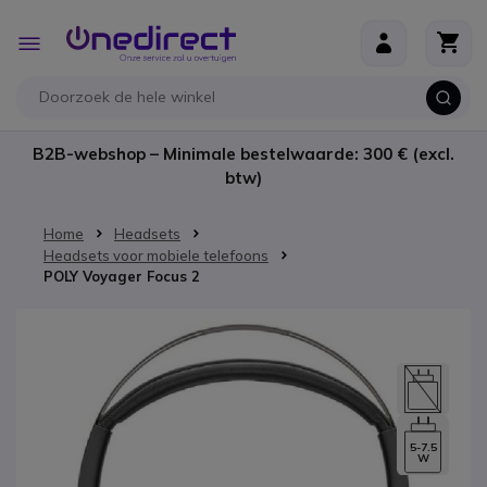
Ga naar de inhoud
Toggle
Nav
B2B-webshop – Minimale bestelwaarde: 300 € (excl.
btw)
Home
Headsets
Headsets voor mobiele telefoons
POLY Voyager Focus 2
Ga naar het einde van de afbeeldingen-gallerij
5-7.5
W