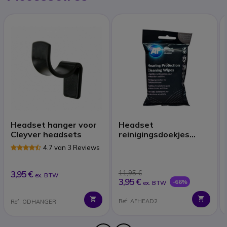
Headset hanger voor
Headset
Cleyver headsets
reinigingsdoekjes
(x40)
4.7 van 3 Reviews
3,95 €
11,95 €
ex. BTW
3,95 €
-66%
ex. BTW
Ref: AFHEAD2
Ref: ODHANGER