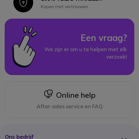
Icon
Kopen met vertrouwen
Een vraag?
We zijn er om u te helpen met elk
verzoek!
icon
Online help
After-sales service en FAQ
Ons bedrijf