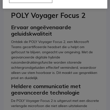
Productbeschrijving
POLY Voyager Focus 2
Ervaar ongeëvenaarde
geluidskwaliteit
Ontdek de POLY Voyager Focus 2, een Microsoft
Teams gecertificeerde headset die u helpt om
gefocust te blijven, ongeacht uw omgeving. Met de
geavanceerde digitale hybride
ruisonderdrukkingsfunctie worden storende
achtergrondgeluiden effectief verminderd, waardoor
alleen uw stem hoorbaar is. Dit maakt uw gesprekken
privé en duidelijk.
Heldere communicatie met
geavanceerde technologie
De POLY Voyager Focus 2 is uitgerust met een discrete
verlengde microfoon die niet alleen uitstekende