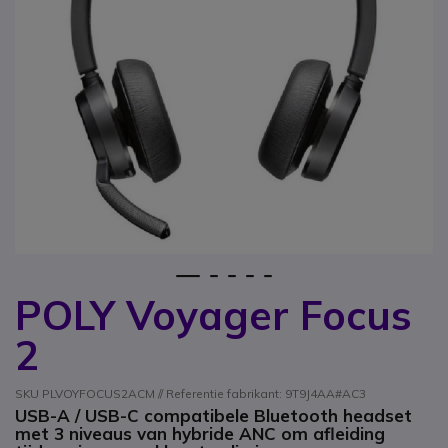
1
2
3
4
5
POLY Voyager Focus
Ga naar het begin van de afbeeldingen-gallerij
2
SKU PLVOYFOCUS2ACM // Referentie fabrikant: 9T9J4AA#AC3
USB-A / USB-C compatibele Bluetooth headset
met 3 niveaus van hybride ANC om afleiding