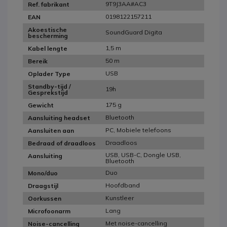
9T9J3AA#AC3
Ref. fabrikant
0198122157211
EAN
Akoestische
SoundGuard Digita
bescherming
1,5 m
Kabel lengte
50 m
Bereik
USB
Oplader Type
Standby-tijd /
19h
Gesprekstijd
175 g
Gewicht
Bluetooth
Aansluiting headset
PC, Mobiele telefoons
Aansluiten aan
Draadloos
Bedraad of draadloos
USB, USB-C, Dongle USB,
Aansluiting
Bluetooth
Duo
Mono/duo
Hoofdband
Draagstijl
Kunstleer
Oorkussen
Lang
Microfoonarm
Met noise-cancelling
Noise-cancelling