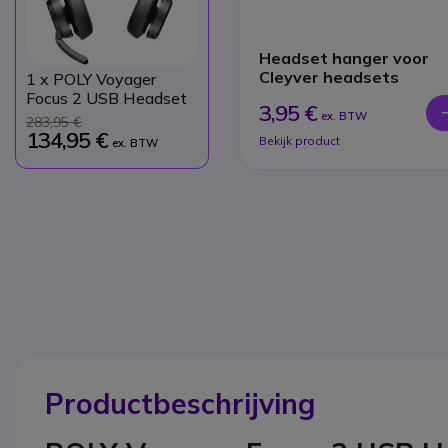
Headset hanger voor
Cleyver headsets
1
x POLY Voyager
Focus 2 USB Headset
3,95 €
ex. BTW
283,95 €
134,95 €
Bekijk product
ex. BTW
Productbeschrijving