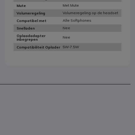
Met Mute
Mute
Volumeregeling op de headset
Volumeregeling
Alle Softphones
Compatibel met
Nee
Snelladen
Oplaadadapter
Nee
inbegrepen
5W-7.5W
Compatibiliteit Oplader