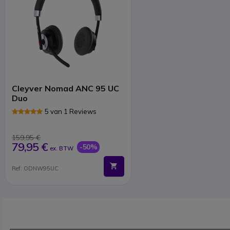
Cleyver Nomad ANC 95 UC
Duo
5 van 1 Reviews
159,95 €
79,95 €
-50%
ex. BTW
Ref: ODNW95UC