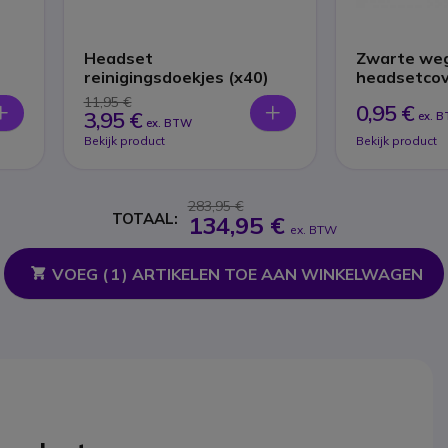
Headset
Zwarte we
reinigingsdoekjes (x40)
headsetcov
11,95 €
0,95 €
3,95 €
ex. 
ex. BTW
Bekijk product
Bekijk product
283,95 €
TOTAAL:
134,95 €
ex. BTW
VOEG (
1
) ARTIKELEN TOE AAN WINKELWAGEN