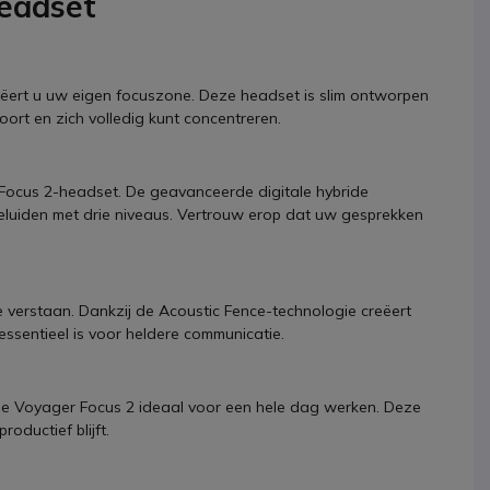
eadset
ert u uw eigen focuszone. Deze headset is slim ontworpen
ort en zich volledig kunt concentreren.
 Focus 2-headset. De geavanceerde digitale hybride
eluiden met drie niveaus. Vertrouw erop dat uw gesprekken
te verstaan. Dankzij de Acoustic Fence-technologie creëert
ssentieel is voor heldere communicatie.
 Voyager Focus 2 ideaal voor een hele dag werken. Deze
oductief blijft.