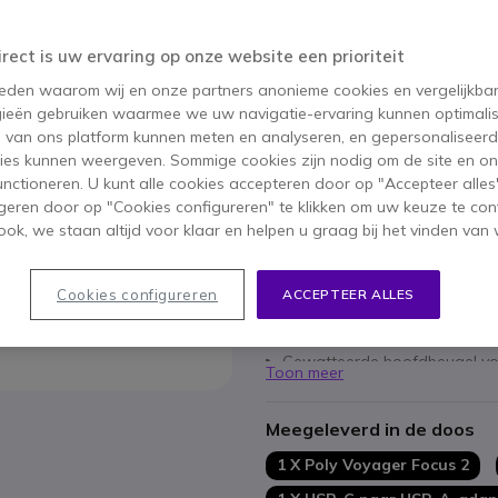
283,95 €
134,95 €
ex. BTW
-
163,29 €
irect is uw ervaring op onze website een prioriteit
Aantal
 reden waarom wij en onze partners anonieme cookies en vergelijkba
IN WIN
ieën gebruiken waarmee we uw navigatie-ervaring kunnen optimalis
s van ons platform kunnen meten en analyseren, en gepersonaliseer
20 producten
op voorraad
ies kunnen weergeven. Sommige cookies zijn nodig om de site en on
functioneren. U kunt alle cookies accepteren door op "Accepteer alles"
geren door op "Cookies configureren" te klikken om uw keuze te con
ok, we staan altijd voor klaar en helpen u graag bij het vinden van 
Belangrijkste kenmerken
Ervaar de perfecte geluidskwa
Drie niveaus van digitale hyb
Cookies configureren
ACCEPTEER ALLES
Discrete verlengde microfoon
Acoustic Fence-technologie vo
Gewatteerde hoofdbeugel vo
Toon meer
Zachte oorkussens voor lang
Compatibel met USB-C/A adapt
Meegeleverd in de doos
1 X Poly Voyager Focus 2