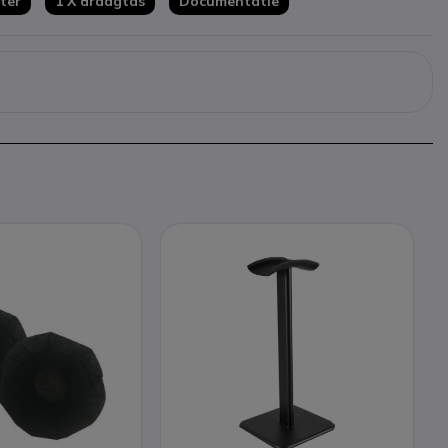
ter
1 X draagtas
Documentatie