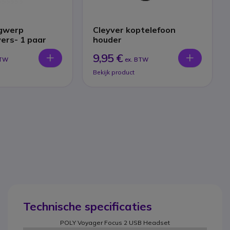
gwerp
Cleyver koptelefoon
ers- 1 paar
houder
9,95 €
BTW
ex. BTW
Bekijk product
Technische specificaties
POLY Voyager Focus 2 USB Headset