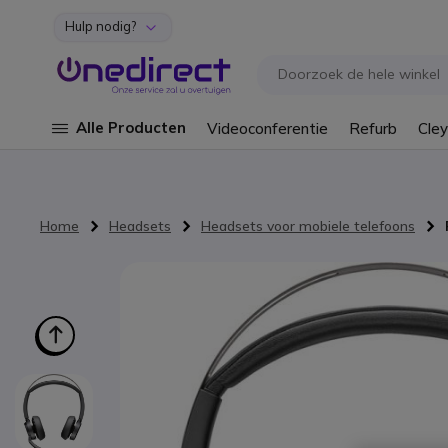
Hulp nodig?
Ga naar de inhoud
Alle Producten
Videoconferentie
Refurb
Cley
Home
Headsets
Headsets voor mobiele telefoons
Ga naar het einde van de afbeeldingen-gallerij