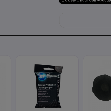
1 X USB-C naar USB-A-adap