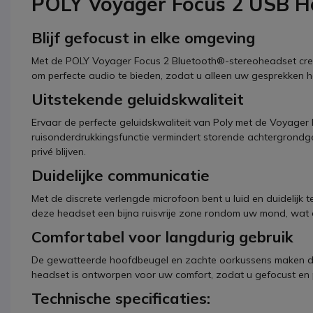
POLY Voyager Focus 2 USB H
Blijf gefocust in elke omgeving
Met de POLY Voyager Focus 2 Bluetooth®-stereoheadset creë
om perfecte audio te bieden, zodat u alleen uw gesprekken ho
Uitstekende geluidskwaliteit
Ervaar de perfecte geluidskwaliteit van Poly met de Voyager
ruisonderdrukkingsfunctie vermindert storende achtergrondg
privé blijven.
Duidelijke communicatie
Met de discrete verlengde microfoon bent u luid en duidelijk 
deze headset een bijna ruisvrije zone rondom uw mond, wat e
Comfortabel voor langdurig gebruik
De gewatteerde hoofdbeugel en zachte oorkussens maken de
headset is ontworpen voor uw comfort, zodat u gefocust en pr
Technische specificaties: