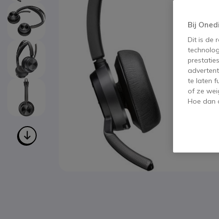
Bij Oned
Dit is de
technolog
prestatie
advertent
te laten 
of ze wei
Hoe dan o
Ga naar het begin van de afbeeldingen-gallerij