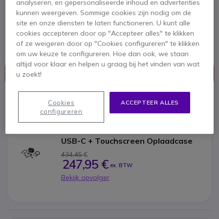
analyseren, en gepersonaliseerde inhoud en advertenties
kunnen weergeven. Sommige cookies zijn nodig om de
SKU PLVOYFR60ATB // Referentie fabrikant: 7Y8L7AA
Poly Voyager Free 60 UC USB A MS draadloze
site en onze diensten te laten functioneren. U kunt alle
oortjes met zwarte oplaadcase
cookies accepteren door op "Accepteer alles" te klikken
of ze weigeren door op "Cookies configureren" te klikken
om uw keuze te configureren. Hoe dan ook, we staan
Dit product wordt niet meer geproduceerd.
altijd voor klaar en helpen u graag bij het vinden van wat
Dit product is vervangen door
Poly Voyager Free 60+
u zoekt!
MS Black USB-C + Touchscreen Oplaadcase
Cookies
ACCEPTEER ALLES
configureren
Poly Voyager Free 60+ MS Black
USB-C + Touchscreen Oplaadcase
434,45 €
247,95 €
ex. BTW
Bekijk opvolger