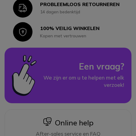
PROBLEEMLOOS RETOURNEREN
Icon
14 dagen bedenktijd
100% VEILIG WINKELEN
Icon
Kopen met vertrouwen
Een vraag?
We zijn er om u te helpen met elk
verzoek!
icon
Online help
After-sales service en FAQ