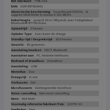
7Y8L7AA
0197497054361
SoundGuard DIGITAL : le
support G616 limite le niveau à 102 dBSPL
Jusqu'à 30 m / 98 pieds avec l'adaptateur
Bluetooth® BT700 inclus.
2 heures
Avec base de charge
16.5 heures
65 grammes
DECT, Bluetooth
PC, Mobiele telefoons
Draadloos
USB
Duo
In-ear
Gel
Geïntegreerde microfoon
Met noise-cancelling
Met Mute
220757-01
Nee