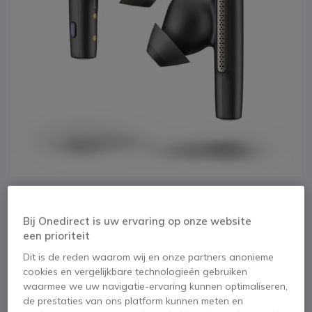
1
2
3
4
5
Poly Voyager Free 60
Ga naar het begin van de afbeeldingen-gallerij
Bij Onedirect is uw ervaring op onze website
een prioriteit
USB A MS draadloze
Dit is de reden waarom wij en onze partners anonieme
oortjes met zwarte
cookies en vergelijkbare technologieën gebruiken
waarmee we uw navigatie-ervaring kunnen optimaliseren,
oplaadcase
de prestaties van ons platform kunnen meten en