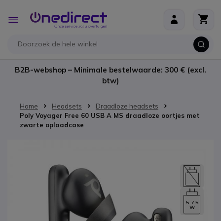
Ga naar de inhoud
Toggle
Nav
B2B-webshop – Minimale bestelwaarde: 300 € (excl.
btw)
Home
Headsets
Draadloze headsets
Poly Voyager Free 60 USB A MS draadloze oortjes met
zwarte oplaadcase
Ga naar het einde van de afbeeldingen-gallerij
5-7.5
W