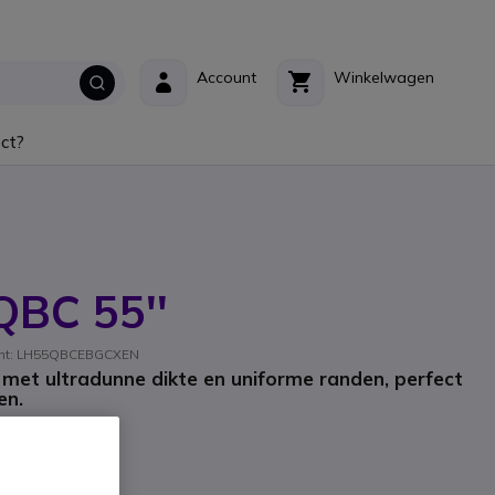
Account
Winkelwagen
ct?
BC 55''
kant: LH55QBCEBGCXEN
 met ultradunne dikte en uniforme randen, perfect
en.