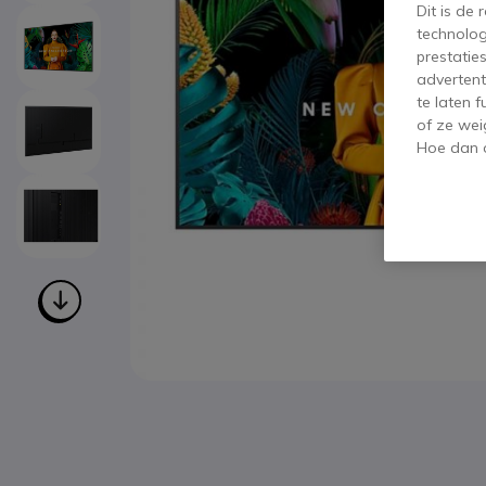
Dit is de
technolog
prestatie
advertent
te laten 
of ze wei
Hoe dan o
Ga naar het begin van de afbeeldingen-gallerij