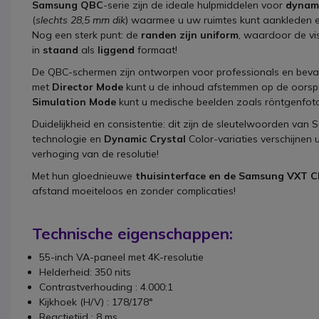
Samsung QBC
-serie zijn de ideale hulpmiddelen voor
dynam
(
slechts 28,5 mm dik
) waarmee u uw ruimtes kunt aankleden en
Nog een sterk punt: de
randen zijn uniform
, waardoor de vi
in
staand
als
liggend
formaat!
De QBC-schermen zijn ontworpen voor professionals en bev
met
Director Mode
kunt u de inhoud afstemmen op de oorspr
Simulation Mode
kunt u medische beelden zoals röntgenfoto
Duidelijkheid en consistentie: dit zijn de sleutelwoorden va
technologie en
Dynamic Crystal
Color-variaties verschijnen u
verhoging van de resolutie!
Met hun gloednieuwe
thuisinterface en de
Samsung VXT C
afstand moeiteloos en zonder complicaties!
Technische eigenschappen:
55-inch VA-paneel met 4K-resolutie
Helderheid: 350 nits
Contrastverhouding
:
4.000:1
Kijkhoek (H/V)
:
178/178°
Reactietijd
:
8 ms