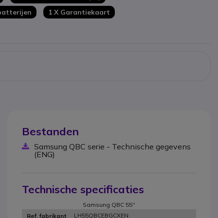
rtificeerd
atterijen
1 X Garantiekaart
Bestanden
Samsung QBC serie - Technische gegevens
(ENG)
Technische specificaties
Samsung QBC 55''
LH55QBCEBGCXEN
Ref. fabrikant