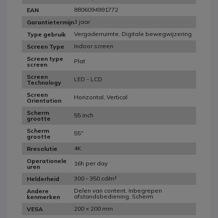
8806094991772
EAN
3 jaar
Garantietermijn
Vergaderruimte, Digitale bewegwijzering
Type gebruik
Indoor screen
Screen Type
Screen type
Plat
screen
Screen
LED - LCD
Technology
Screen
Horizontal, Vertical
Orientation
Scherm
55 inch
grootte
Scherm
55''
grootte
4K
Rresolutie
Operationele
16h per day
uren
300 - 350 cd/m²
Helderheid
Delen van content, Inbegrepen
Andere
afstandsbediening, Scherm
kenmerken
200 × 200 mm
VESA