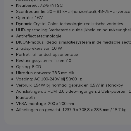
Kleurbereik
:
72% (NTSC)
Scanfrequentie:
30 ~ 81 kHz (horizontaal);
48~75Hz (vertica
Operatie:
16/7
Dynamic Crystal Color-technologie: realistische variaties
UHD-opschaling: Verbeterde duidelijkheid en nauwkeurighe
Antireflectietechnologie
DICOM-modus: ideaal simulatiesysteem in de medische sect
2 luidsprekers van 10 W
Portret- of landschapsoriëntatie
Besturingssysteem:
Tizen 7.0
Opslag: 8 GB
Ultradun ontwerp: 28,5 mm dik
Voeding: AC 100-240V bij 50/60Hz
Verbruik: 154W bij normaal gebruik en 0,5W in stand-by
Aansluitingen: 3 HDMI 2.0 video-ingangen; 2 USB-poorten; 1
Bluetooth
VESA-montage: 200 x 200 mm
Afmetingen en gewicht:
1237,9 x 708,8 x 28,5 mm
/
15,7 kg