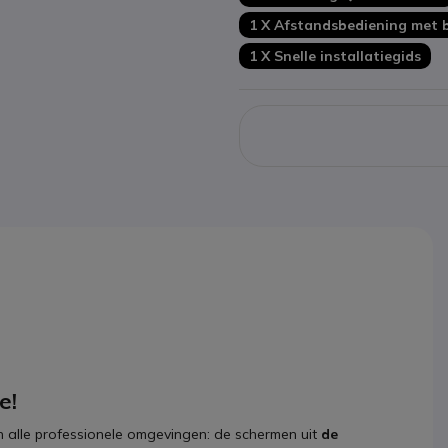
Duurzaam: Energy Star-gece
1 X Afstandsbediening met b
1 X Snelle installatiegids
te!
, in alle professionele omgevingen: de schermen uit
de