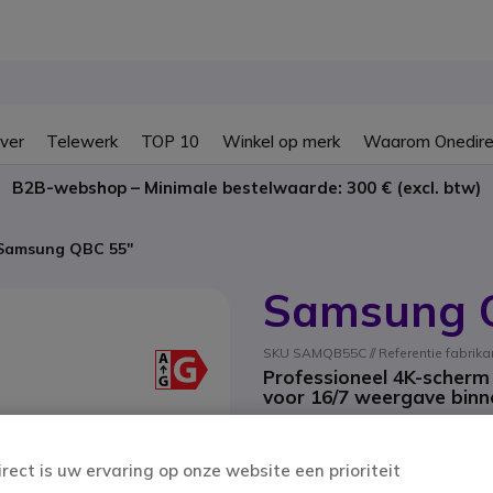
ver
Telewerk
TOP 10
Winkel op merk
Waarom Onedire
B2B-webshop – Minimale bestelwaarde: 300 € (excl. btw)
Samsung QBC 55''
Samsung Q
SKU SAMQB55C // Referentie fabri
Professioneel 4K-scherm
voor 16/7 weergave binn
BESPAAR 633,00 €
1.267,95 €
irect is uw ervaring op onze website een prioriteit
634,95 €
ex. BTW
-
768,29 €