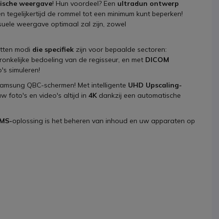
ische weergave
! Hun voordeel? Een
ultradun ontwerp
 tegelijkertijd de rommel tot een minimum kunt beperken!
suele weergave optimaal zal zijn, zowel
atten modi
die specifiek
zijn voor bepaalde sectoren:
onkelijke bedoeling van de regisseur, en met
DICOM
's simuleren!
n Samsung QBC-schermen! Met intelligente
UHD Upscaling-
w foto's en video's altijd in
4K
dankzij een automatische
MS-
oplossing is het beheren van inhoud en uw apparaten op