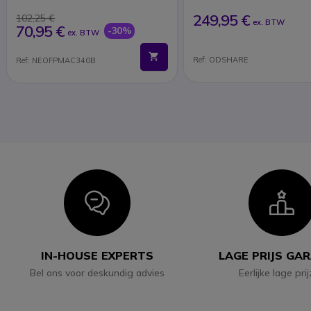
249,95 €
102,25 €
ex. BTW
70,95 €
-30%
ex. BTW
Ref: ODSHARE
Ref: NEOFPMAC340B
Icon
I
IN-HOUSE EXPERTS
LAGE PRIJS GA
Bel ons voor deskundig advies
Eerlijke lage pri