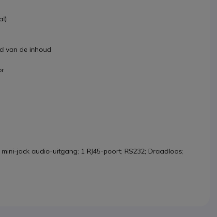
al)
id van de inhoud
or
 mini-jack audio-uitgang; 1 RJ45-poort; RS232; Draadloos;