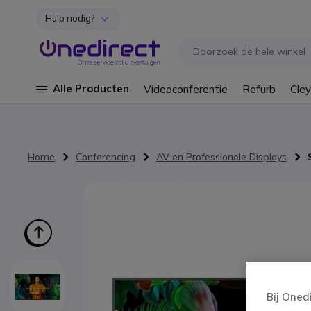
Hulp nodig?
Ga naar de inhoud
Alle Producten
Videoconferentie
Refurb
Cley
Home
Conferencing
AV en Professionele Displays
Ga naar het einde van de afbeeldingen-gallerij
Bij Oned