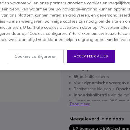
 reden waarom wij en onze partners anonieme cookies en vergelijkba
ieën gebruiken waarmee we uw navigatie-ervaring kunnen optimalis
Aantal
IN WIN
s van ons platform kunnen meten en analyseren, en gepersonaliseer
ies kunnen weergeven. Sommige cookies zijn nodig om de site en on
functioneren. U kunt alle cookies accepteren door op "Accepteer alles"
Niet op voorraad
geren door op "Cookies configureren" te klikken om uw keuze te con
2 producten in platformvo
ok, we staan altijd voor klaar en helpen u graag bij het vinden van 
3 jaar
Fabrieksgarantie
Cookies configureren
ACCEPTEER ALLES
Belangrijkste kenmerken
55-
inch
4K-
scherm
Voor
dynamische weergave
Realistische kleuren +
Opscha
Inhoudskalibratie
via de mo
Ultradun ontwerp:
28,5 mm d
Toon meer
Uniforme randen: optimale w
landschapsmodus
Meegeleverd in de doos
Content- en apparaatbeheer
Gecentreerde VESA-
gaten
: 
1 X Samsung QB55C-scherm