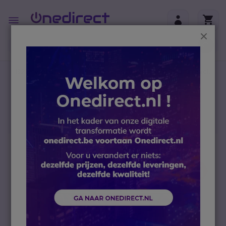
Ga naar de inhoud
Toggle
Nav
Sluit
B2B-webshop – Minimale bestelwaarde: 300 € (excl.
btw)
Home
IT en netwerk-apparatuur
PC's en laptops
Samsung ViewFinity S50GC 34"
Ga naar het einde van de afbeeldingen-gallerij