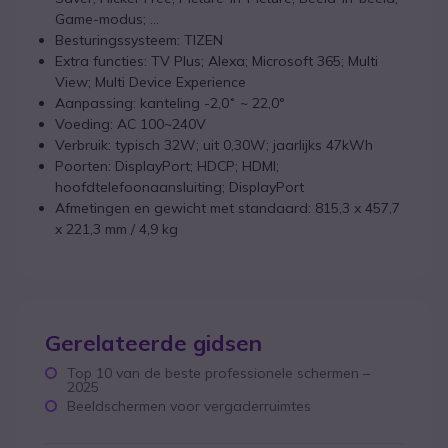
Game-modus; ...
Besturingssysteem: TIZEN
Extra functies: TV Plus; Alexa; Microsoft 365; Multi
View; Multi Device Experience
Aanpassing: kanteling -2,0˚ ~ 22,0°
Voeding: AC 100~240V
Verbruik: typisch 32W; uit 0,30W; jaarlijks 47kWh
Poorten: DisplayPort; HDCP; HDMI;
hoofdtelefoonaansluiting; DisplayPort
Afmetingen en gewicht met standaard: 815,3 x 457,7
x 221,3 mm / 4,9 kg
Gerelateerde gidsen
Top 10 van de beste professionele schermen –
2025
Beeldschermen voor vergaderruimtes