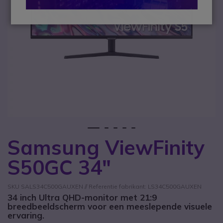
1
2
3
4
5
Samsung ViewFinity
Ga naar het begin van de afbeeldingen-gallerij
S50GC 34"
SKU SALS34C500GAUXEN // Referentie fabrikant: LS34C500GAUXEN
34 inch Ultra QHD-monitor met 21:9
breedbeeldscherm voor een meeslepende visuele
ervaring.