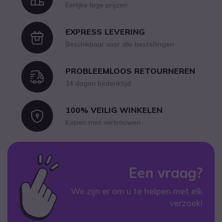
Eerlijke lage prijzen
EXPRESS LEVERING
Icon
Beschikbaar voor alle bestellingen
PROBLEEMLOOS RETOURNEREN
Icon
14 dagen bedenktijd
100% VEILIG WINKELEN
Icon
Kopen met vertrouwen
Een vraag?
We zijn er om u te helpen met elk
verzoek!