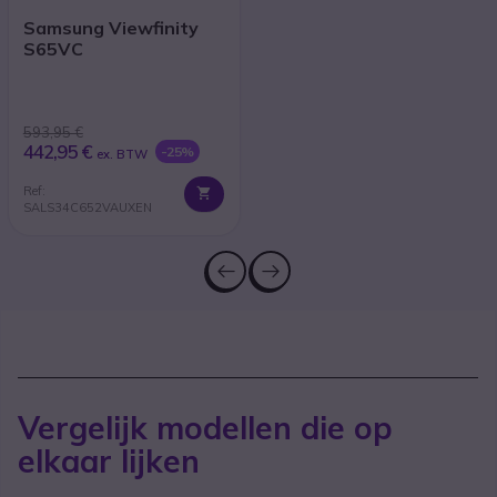
Samsung Viewfinity
S65VC
593,95 €
442,95 €
-25%
ex. BTW
Ref:
SALS34C652VAUXEN
Vergelijk modellen die op
elkaar lijken