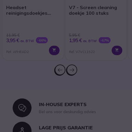
Headset
V7 - Screen cleaning
reinigingsdoekjes
doekje 100 stuks
(x40)
11,95 €
5,95 €
3,95 €
1,95 €
-66%
-67%
ex. BTW
ex. BTW
Ref: AFHEAD2
Ref: V7VCL1522
IN-HOUSE EXPERTS
Icon
Bel ons voor deskundig advies
LAGE PRIJS GARANTIE
Icon