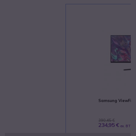
Samsung ViewFini
390,45 €
234,95 €
ex. BTW