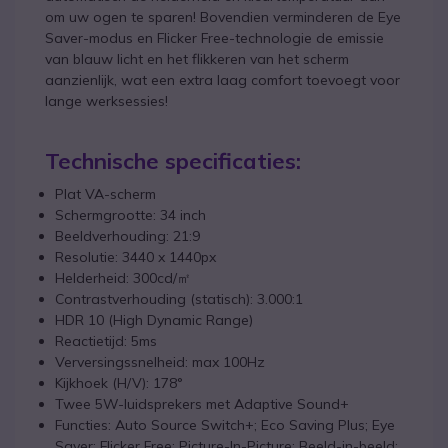
om uw ogen te sparen! Bovendien verminderen de Eye
Saver-modus en Flicker Free-technologie de emissie
van blauw licht en het flikkeren van het scherm
aanzienlijk, wat een extra laag comfort toevoegt voor
lange werksessies!
Technische specificaties:
Plat VA-scherm
Schermgrootte: 34 inch
Beeldverhouding: 21:9
Resolutie: 3440 x 1440px
Helderheid: 300cd/㎡
Contrastverhouding (statisch): 3.000:1
HDR 10 (High Dynamic Range)
Reactietijd: 5ms
Verversingssnelheid: max 100Hz
Kijkhoek (H/V): 178°
Twee 5W-luidsprekers met Adaptive Sound+
Functies: Auto Source Switch+; Eco Saving Plus; Eye
Saver; Flicker Free; Picture-In-Picture; Beeld-in-beeld;