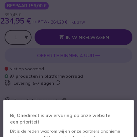
BESPAAR 156,00 €
390,45 €
234,95 €
ex. BTW
-
284,29 €
incl. BTW
Aantal
IN WINKELWAGEN
OFFERTE BINNEN 4 UUR
Niet op voorraad
97 producten in platformvoorraad
Levering:
5-7 dagen
2 jaar
Fabrieksgarantie
Bij Onedirect is uw ervaring op onze website
een prioriteit
Dit is de reden waarom wij en onze partners anonieme