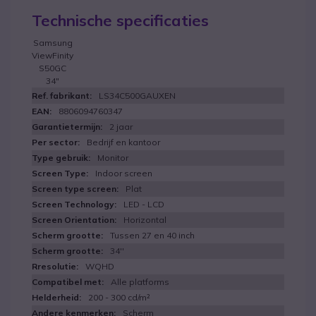
Technische specificaties
Samsung
ViewFinity
S50GC
34"
LS34C500GAUXEN
8806094760347
2 jaar
Bedrijf en kantoor
Monitor
Indoor screen
Plat
LED - LCD
Horizontal
Tussen 27 en 40 inch
34''
WQHD
Alle platforms
200 - 300 cd/m²
Scherm