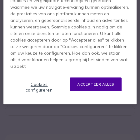
cookies en vergelijkbare technologieën gebruiken
Belangrijkste kenmerken
waarmee we uw navigatie-ervaring kunnen optimaliseren,
de prestaties van ons platform kunnen meten en
21:9 beeldverhouding: bredere werkruimte
analyseren, en gepersonaliseerde inhoud en advertenties
34” Ultra WQHD-scherm met resolutie
kunnen weergeven. Sommige cookies zijn nodig om de
HDR10-technologie: levendigere kleuren + beter contrast
site en onze diensten te laten functioneren. U kunt alle
100Hz verversingssnelheid: vloeiende weergave
cookies accepteren door op "Accepteer alles" te klikken
AMD FreeSync: geen schokkerige video's
Toon meer
of ze weigeren door op "Cookies configureren" te klikken
Functies tegen oogvermoeidheid: Eye Saver, Flicker Free
om uw keuze te configureren. Hoe dan ook, we staan
altijd voor klaar en helpen u graag bij het vinden van wat
Meegeleverd in de doos
u zoekt!
1 X Samsung ViewFinity S50GC
1 X HDMI-kabel
1 X Voedingskabel (1,5m)
1 X Installatie CD
Cookies
ACCEPTEER ALLES
Documentatie
configureren