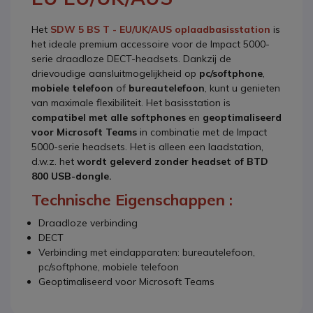
Het
SDW 5 BS T - EU/UK/AUS oplaadbasisstation
is
het ideale premium accessoire voor de Impact 5000-
serie draadloze DECT-headsets. Dankzij de
drievoudige aansluitmogelijkheid op
pc/softphone
,
mobiele telefoon
of
bureautelefoon
, kunt u genieten
van maximale flexibiliteit. Het basisstation is
compatibel met alle softphones
en
geoptimaliseerd
voor Microsoft Teams
in combinatie met de Impact
5000-serie headsets. Het is alleen een laadstation,
d.w.z. het
wordt geleverd zonder headset of BTD
800 USB-dongle.
Technische Eigenschappen :
Draadloze verbinding
DECT
Verbinding met eindapparaten: bureautelefoon,
pc/softphone, mobiele telefoon
Geoptimaliseerd voor Microsoft Teams