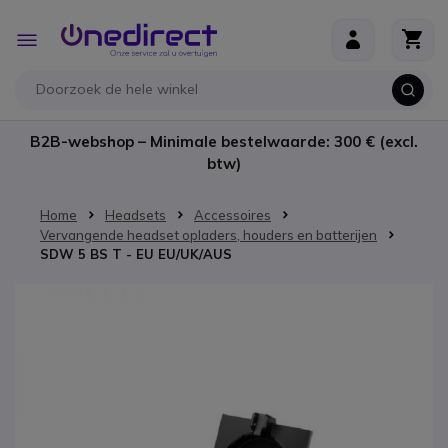
Ga naar de inhoud
Toggle
Nav
B2B-webshop – Minimale bestelwaarde: 300 € (excl.
btw)
Home
Headsets
Accessoires
Vervangende headset opladers, houders en batterijen
SDW 5 BS T - EU EU/UK/AUS
Ga naar het einde van de afbeeldingen-gallerij