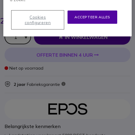
BESPAAR 59,00 €
317,85 €
Cookies
ACCEPTEER ALLES
258,95 €
ex. BTW
-
313,33 €
configureren
incl. BTW
Aantal
IN WINKELWAGEN
OFFERTE BINNEN 4 UUR
Niet op voorraad
2 jaar
Fabrieksgarantie
Belangrijkste kenmerken