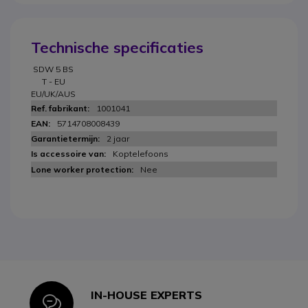
Technische specificaties
SDW 5 BS
T - EU
EU/UK/AUS
1001041
5714708008439
2 jaar
Koptelefoons
Nee
IN-HOUSE EXPERTS
Icon