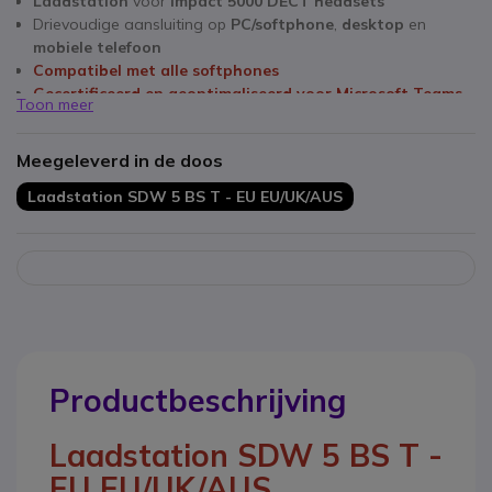
Laadstation
voor
Impact 5000 DECT headsets
Drievoudige aansluiting op
PC/softphone
,
desktop
en
mobiele telefoon
Compatibel met alle softphones
Gecertificeerd en geoptimaliseerd voor Microsoft Teams
Toon meer
Meegeleverd in de doos
Laadstation SDW 5 BS T - EU EU/UK/AUS
Productbeschrijving
Laadstation SDW 5 BS T -
EU EU/UK/AUS