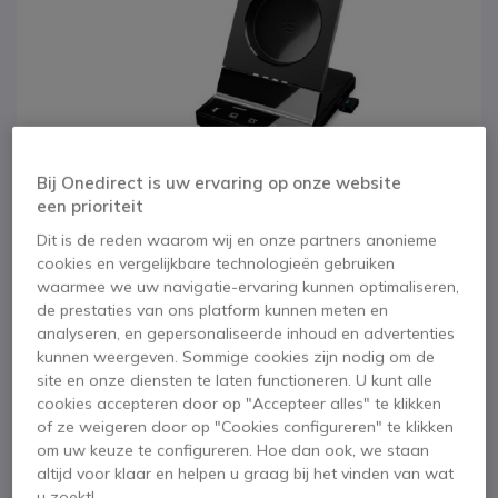
Bij Onedirect is uw ervaring op onze website
een prioriteit
Dit is de reden waarom wij en onze partners anonieme
cookies en vergelijkbare technologieën gebruiken
waarmee we uw navigatie-ervaring kunnen optimaliseren,
de prestaties van ons platform kunnen meten en
1
2
SDW 5 BS T - EU
analyseren, en gepersonaliseerde inhoud en advertenties
Ga naar het begin van de afbeeldingen-gallerij
kunnen weergeven. Sommige cookies zijn nodig om de
EU/UK/AUS
site en onze diensten te laten functioneren. U kunt alle
cookies accepteren door op "Accepteer alles" te klikken
of ze weigeren door op "Cookies configureren" te klikken
SKU SESDW5BST // Referentie fabrikant: 1001041
om uw keuze te configureren. Hoe dan ook, we staan
Oplaadstation Microsoft Teams gecertificeerd.
altijd voor klaar en helpen u graag bij het vinden van wat
Voor Impact 5000 DECT-serie headsets
u zoekt!