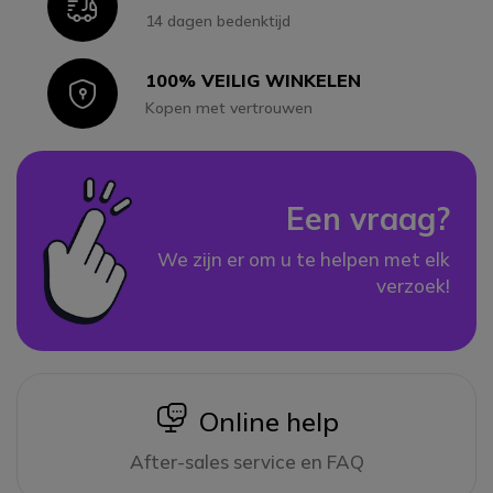
Icon
14 dagen bedenktijd
100% VEILIG WINKELEN
Icon
Kopen met vertrouwen
Een vraag?
We zijn er om u te helpen met elk
verzoek!
icon
Online help
After-sales service en FAQ