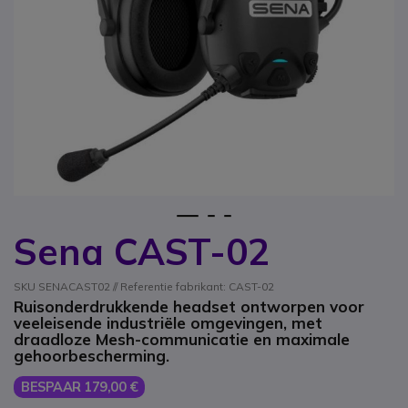
1
2
3
Sena CAST-02
Ga naar het begin van de afbeeldingen-gallerij
SKU SENACAST02 // Referentie fabrikant: CAST-02
Ruisonderdrukkende headset ontworpen voor
veeleisende industriële omgevingen, met
draadloze Mesh-communicatie en maximale
gehoorbescherming.
BESPAAR 179,00 €