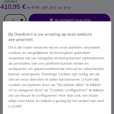
589,95 €
410,95 €
ex. BTW
-
497,25 €
incl. BTW
Aantal
IN WINKELWAGEN
Bij Onedirect is uw ervaring op onze website
OFFERTE BINNEN 4 UUR
een prioriteit
BEL VOOR BESCHIKBAARHEID
Dit is de reden waarom wij en onze partners anonieme
cookies en vergelijkbare technologieën gebruiken
waarmee we uw navigatie-ervaring kunnen optimaliseren,
2 jaar
Fabrieksgarantie
de prestaties van ons platform kunnen meten en
analyseren, en gepersonaliseerde inhoud en advertenties
kunnen weergeven. Sommige cookies zijn nodig om de
site en onze diensten te laten functioneren. U kunt alle
cookies accepteren door op "Accepteer alles" te klikken
of ze weigeren door op "Cookies configureren" te klikken
om uw keuze te configureren. Hoe dan ook, we staan
Belangrijkste kenmerken
altijd voor klaar en helpen u graag bij het vinden van wat
Mesh 2.0 technologie: handsfree communicatie tot 4,4 km
u zoekt!
Type aansluiting: helmbevestigingen