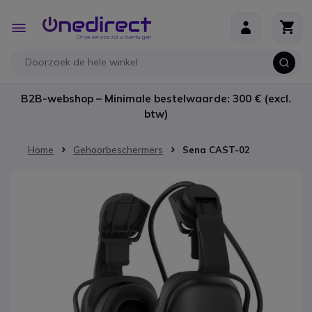
Ga naar de inhoud
Toggle
Nav
B2B-webshop – Minimale bestelwaarde: 300 € (excl.
btw)
Home
Gehoorbeschermers
Sena CAST-02
Ga naar het einde van de afbeeldingen-gallerij